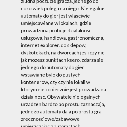
zludna poczucie gracza, jednego do
cokolwiek polega na niego. Nielegalne
automaty do gier jest wlasciwie
umiejscawiane w lokalach, gdzie
prowadzona probuje dzialalnosc
uslugowa, handlowa, gastronomiczna,
internet explorer. do sklepow,
dyskotekach, na dworcach jesli czy nie
jak mozesz punktach ksero, zdarza sie
jednego do automaty do gier
wstawiane bylo do pustych
kontenerow, czy czy nie lokali w
ktorym nie koniecznie jest prowadzana
dzialalnosc. Obywatele nielegalnych
urzadzen bardzo po prostu zaznaczaja,
jednego automaty daja po prostu gra
zrecznosciowe/zabawowe
umieszczajac z automatach