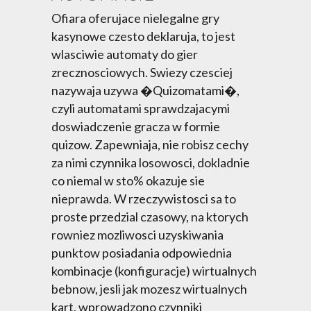
Ofiara oferujace nielegalne gry
kasynowe czesto deklaruja, to jest
wlasciwie automaty do gier
zrecznosciowych. Swiezy czesciej
nazywaja uzywa �Quizomatami�,
czyli automatami sprawdzajacymi
doswiadczenie gracza w formie
quizow. Zapewniaja, nie robisz cechy
za nimi czynnika losowosci, dokladnie
co niemal w sto% okazuje sie
nieprawda. W rzeczywistosci sa to
proste przedzial czasowy, na ktorych
rowniez mozliwosci uzyskiwania
punktow posiadania odpowiednia
kombinacje (konfiguracje) wirtualnych
bebnow, jesli jak mozesz wirtualnych
kart, wprowadzono czynniki