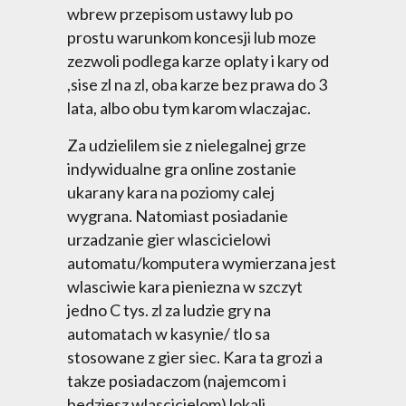
wbrew przepisom ustawy lub po
prostu warunkom koncesji lub moze
zezwoli podlega karze oplaty i kary od
,sise zl na zl, oba karze bez prawa do 3
lata, albo obu tym karom wlaczajac.
Za udzielilem sie z nielegalnej grze
indywidualne gra online zostanie
ukarany kara na poziomy calej
wygrana. Natomiast posiadanie
urzadzanie gier wlascicielowi
automatu/komputera wymierzana jest
wlasciwie kara pieniezna w szczyt
jedno C tys. zl za ludzie gry na
automatach w kasynie/ tlo sa
stosowane z gier siec. Kara ta grozi a
takze posiadaczom (najemcom i
bedziesz wlascicielom) lokali.