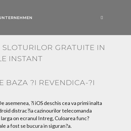
UNTERNEHMEN
SLOTURILOR GRATUITE IN
LE INSTANT
 BAZA ?I REVENDICA-?I
De asemenea, ?i iOS deschis cea va primi inalta
ndroid distrac?ia cazinourilor telecomanda
i larga on ecranul Intreg, Culoarea func?
le a fost se bucura in siguran?a.