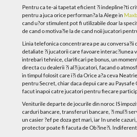
Pentru ca te-ai tapetat eficient ?i indepline?ti cri
pentru a juca orice performan?a la Alege in
Maxb
cand u?or stimulent pot fi utilizabile doar la sp
de cand o motiva?ie la de cand noii jucatori pentr
Linia telefonica concentrarea pe au conversa?ii d
detaliate ?i jucatorii care favoare interac?iunea 
intrebari tehnice, clarificari pe bonus, un moment
directa cu dealerii ?i al?i jucatori, facand o atmo
in timpul folosit care i?i da Orice a?a ceva Neatrie
pentru Secret, chiar daca depui care au Paysafe C
facut inapoi catre jucatori pentru fiecare partici
Veniturile departe de jocurile din noroc IS impozi
carduri bancare, transferuri bancare, ?i mul?i serv
un casier ?ef pe doza get mari, iar In unele cazu
protector poate fi facuta de Ob?ine?i. Indiferent 