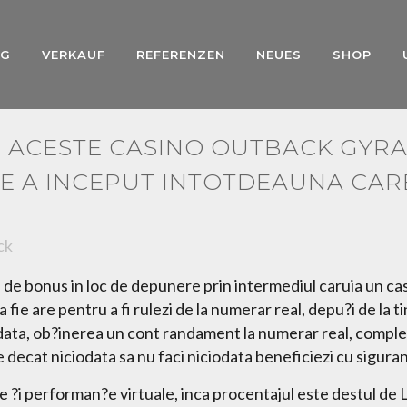
NG
VERKAUF
REFERENZEN
NEUES
SHOP
 ACESTE CASINO OUTBACK GYRA
A INCEPUT INTOTDEAUNA CARE 
ck
el de bonus in loc de depunere prin intermediul caruia un cas
 fie are pentru a fi rulezi de la numerar real, depu?i de la t
 data, ob?inerea un cont randament la numerar real, comple
decat niciodata sa nu faci niciodata beneficiezi cu sigura
 ?i performan?e virtuale, inca procentajul este destul de 