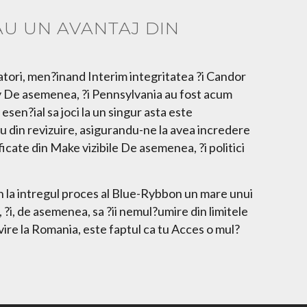
U UN AVANTAJ DIN
atori, men?inand Interim integritatea ?i Candor
ey De asemenea, ?i Pennsylvania au fost acum
 esen?ial sa joci la un singur asta este
 din revizuire, asigurandu-ne la avea incredere
icate din Make vizibile De asemenea, ?i politici
 In la intregul proces al Blue-Rybbon un mare unui
 ?i, de asemenea, sa ?ii nemul?umire din limitele
vire la Romania, este faptul ca tu Acces o mul?