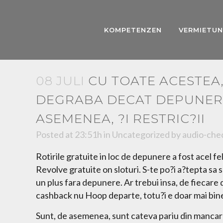
KOMPETENZEN
VERMIETU
08 JULI
CU TOATE ACESTEA,
DEGRABA DECAT DEPUNERE 
ASEMENEA, ?I RESTRIC?II
Posted at 23:51h
in
Uncategorized
by
audio-che
Rotirile gratuite in loc de depunere a fost acel f
Revolve gratuite on sloturi. S-te po?i a?tepta sa sa
un plus fara depunere. Ar trebui insa, de fiecare
cashback nu Hoop departe, totu?i e doar mai bine 
Sunt, de asemenea, sunt cateva pariu din mancare