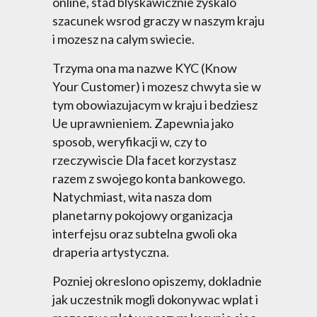
online, stad blyskawicznie zyskalo
szacunek wsrod graczy w naszym kraju
i mozesz na calym swiecie.
Trzyma ona ma nazwe KYC (Know
Your Customer) i mozesz chwyta sie w
tym obowiazujacym w kraju i bedziesz
Ue uprawnieniem. Zapewnia jako
sposob, weryfikacji w, czy to
rzeczywiscie Dla facet korzystasz
razem z swojego konta bankowego.
Natychmiast, wita nasza dom
planetarny pokojowy organizacja
interfejsu oraz subtelna gwoli oka
draperia artystyczna.
Pozniej okreslono opiszemy, dokladnie
jak uczestnik mogli dokonywac wplat i