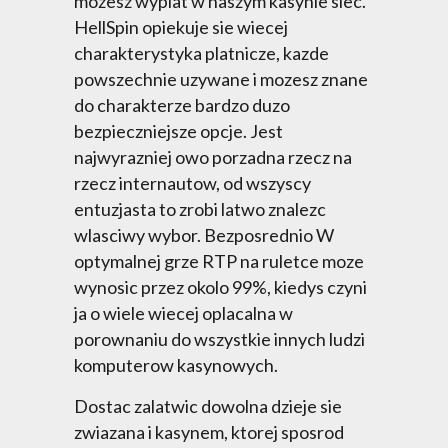
mozesz wyplat w naszym kasynie siec.
HellSpin opiekuje sie wiecej
charakterystyka platnicze, kazde
powszechnie uzywane i mozesz znane
do charakterze bardzo duzo
bezpieczniejsze opcje. Jest
najwyrazniej owo porzadna rzecz na
rzecz internautow, od wszyscy
entuzjasta to zrobi latwo znalezc
wlasciwy wybor. Bezposrednio W
optymalnej grze RTP na ruletce moze
wynosic przez okolo 99%, kiedys czyni
ja o wiele wiecej oplacalna w
porownaniu do wszystkie innych ludzi
komputerow kasynowych.
Dostac zalatwic dowolna dzieje sie
zwiazana i kasynem, ktorej sposrod