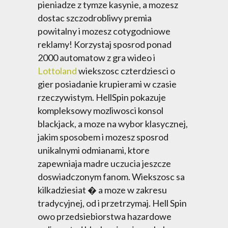
pieniadze z tymze kasynie, a mozesz
dostac szczodrobliwy premia
powitalny i mozesz cotygodniowe
reklamy! Korzystaj sposrod ponad
2000 automatow z gra wideo i
Lottoland
wiekszosc czterdziesci o
gier posiadanie krupierami w czasie
rzeczywistym. HellSpin pokazuje
kompleksowy mozliwosci konsol
blackjack, a moze na wybor klasycznej,
jakim sposobem i mozesz sposrod
unikalnymi odmianami, ktore
zapewniaja madre uczucia jeszcze
doswiadczonym fanom. Wiekszosc sa
kilkadziesiat � a moze w zakresu
tradycyjnej, od i przetrzymaj. Hell Spin
owo przedsiebiorstwa hazardowe