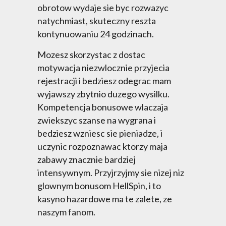
obrotow wydaje sie byc rozwazyc
natychmiast, skuteczny reszta
kontynuowaniu 24 godzinach.
Mozesz skorzystac z dostac
motywacja niezwlocznie przyjecia
rejestracji i bedziesz odegrac mam
wyjawszy zbytnio duzego wysilku.
Kompetencja bonusowe wlaczaja
zwiekszyc szanse na wygrana i
bedziesz wzniesc sie pieniadze, i
uczynic rozpoznawac ktorzy maja
zabawy znacznie bardziej
intensywnym. Przyjrzyjmy sie nizej niz
glownym bonusom HellSpin, i to
kasyno hazardowe ma te zalete, ze
naszym fanom.