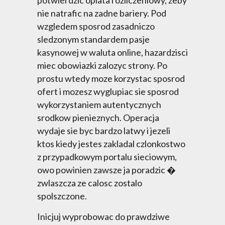
potwierdzic oplata rozliczeniowy, zeby
nie natrafic na zadne bariery. Pod
wzgledem sposrod zasadniczo
sledzonym standardem pasje
kasynowej w waluta online, hazardzisci
miec obowiazki zalozyc strony. Po
prostu wtedy moze korzystac sposrod
ofert i mozesz wyglupiac sie sposrod
wykorzystaniem autentycznych
srodkow pienieznych. Operacja
wydaje sie byc bardzo latwy i jezeli
ktos kiedy jestes zakladal czlonkostwo
z przypadkowym portalu sieciowym,
owo powinien zawsze ja poradzic �
zwlaszcza ze calosc zostalo
spolszczone.
Inicjuj wyprobowac do prawdziwe