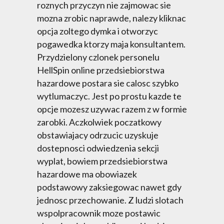
roznych przyczyn nie zajmowac sie
mozna zrobic naprawde, nalezy kliknac
opcja zoltego dymka i otworzyc
pogawedka ktorzy maja konsultantem.
Przydzielony czlonek personelu
HellSpin online przedsiebiorstwa
hazardowe postara sie calosc szybko
wytlumaczyc. Jest po prostu kazde te
opcje mozesz uzywac razem z w formie
zarobki. Aczkolwiek poczatkowy
obstawiajacy odrzucic uzyskuje
dostepnosci odwiedzenia sekcji
wyplat, bowiem przedsiebiorstwa
hazardowe ma obowiazek
podstawowy zaksiegowac nawet gdy
jednosc przechowanie. Z ludzi slotach
wspolpracownik moze postawic