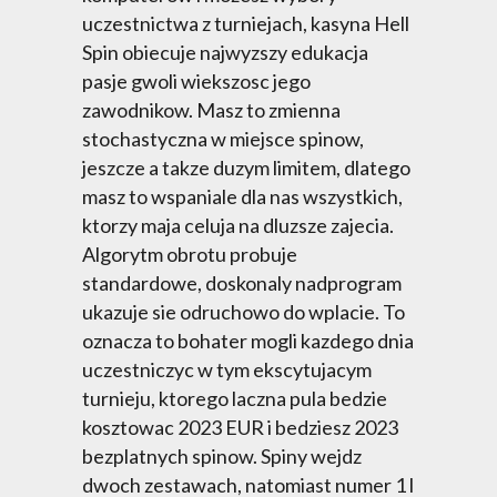
uczestnictwa z turniejach, kasyna Hell
Spin obiecuje najwyzszy edukacja
pasje gwoli wiekszosc jego
zawodnikow. Masz to zmienna
stochastyczna w miejsce spinow,
jeszcze a takze duzym limitem, dlatego
masz to wspaniale dla nas wszystkich,
ktorzy maja celuja na dluzsze zajecia.
Algorytm obrotu probuje
standardowe, doskonaly nadprogram
ukazuje sie odruchowo do wplacie. To
oznacza to bohater mogli kazdego dnia
uczestniczyc w tym ekscytujacym
turnieju, ktorego laczna pula bedzie
kosztowac 2023 EUR i bedziesz 2023
bezplatnych spinow. Spiny wejdz
dwoch zestawach, natomiast numer 1 l