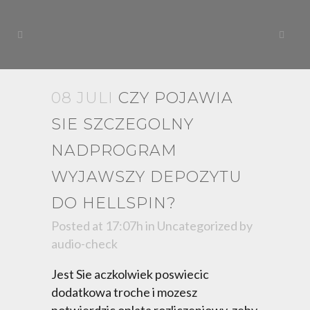
08 JULI
CZY POJAWIA
SIE SZCZEGOLNY
NADPROGRAM
WYJAWSZY DEPOZYTU
DO HELLSPIN?
Posted at 17:07h
in
Uncategorized
by
audio-check
Jest Sie aczkolwiek poswiecic
dodatkowa troche i mozesz