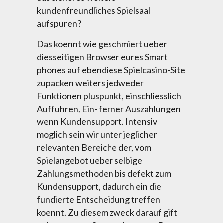
kundenfreundliches Spielsaal
aufspuren?
Das koennt wie geschmiert ueber
diesseitigen Browser eures Smart
phones auf ebendiese Spielcasino-Site
zupacken weiters jedweder
Funktionen pluspunkt, einschliesslich
Auffuhren, Ein- ferner Auszahlungen
wenn Kundensupport. Intensiv
moglich sein wir unter jeglicher
relevanten Bereiche der, vom
Spielangebot ueber selbige
Zahlungsmethoden bis defekt zum
Kundensupport, dadurch ein die
fundierte Entscheidung treffen
koennt. Zu diesem zweck darauf gift