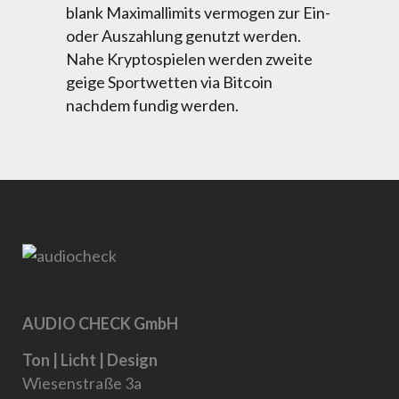
blank Maximallimits vermogen zur Ein-
oder Auszahlung genutzt werden.
Nahe Kryptospielen werden zweite
geige Sportwetten via Bitcoin
nachdem fundig werden.
AUDIO CHECK GmbH
Ton | Licht | Design
Wiesenstraße 3a