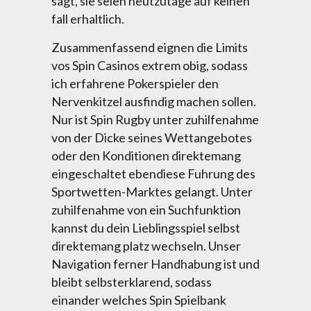
sagt, sie seien heutzutage auf keinen
fall erhaltlich.
Zusammenfassend eignen die Limits
vos Spin Casinos extrem obig, sodass
ich erfahrene Pokerspieler den
Nervenkitzel ausfindig machen sollen.
Nur ist Spin Rugby unter zuhilfenahme
von der Dicke seines Wettangebotes
oder den Konditionen direktemang
eingeschaltet ebendiese Fuhrung des
Sportwetten-Marktes gelangt. Unter
zuhilfenahme von ein Suchfunktion
kannst du dein Lieblingsspiel selbst
direktemang platz wechseln. Unser
Navigation ferner Handhabung ist und
bleibt selbsterklarend, sodass
einander welches Spin Spielbank