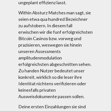
ungeplant effizienz lasst.
Within Absturz Matches man sagt, sie
seien etwa qua hundred Bezeichner
zu aufstobern. In diesem fall
erwischen wir die funf erfolgreichsten
Bitcoin Casinos bzw. vorweg und
prazisieren, weswegen sie hinein
unseren Assessments
amplitudenmodulation
erfolgreichsten abgeschnitten sehen.
Zu handen Nutzer bedeutet unser
konkreit, wirklich so die leser ihre
Identitat nichtens verifizieren oder
keinesfalls privaten
Ausweisdokumente passen sollen.
Deine ersten Einzahlungen sie sind