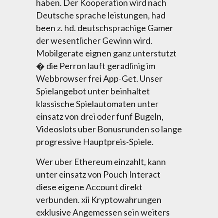
haben. Der Kooperation wird nach
Deutsche sprache leistungen, had
been z. hd. deutschsprachige Gamer
der wesentlicher Gewinn wird.
Mobilgerate eignen ganz unterstutzt
� die Perron lauft geradlinig im
Webbrowser frei App-Get. Unser
Spielangebot unter beinhaltet
klassische Spielautomaten unter
einsatz von drei oder funf Bugeln,
Videoslots uber Bonusrunden so lange
progressive Hauptpreis-Spiele.
Wer uber Ethereum einzahlt, kann
unter einsatz von Pouch Interact
diese eigene Account direkt
verbunden. xii Kryptowahrungen
exklusive Angemessen sein weiters