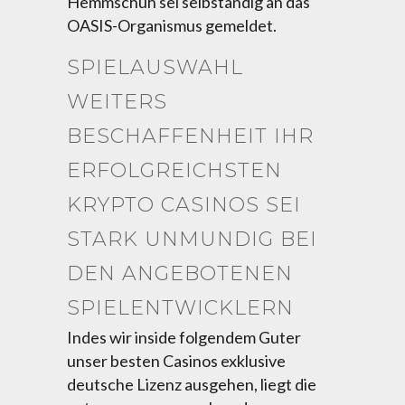
Hemmschuh sei selbstandig an das
OASIS-Organismus gemeldet.
SPIELAUSWAHL
WEITERS
BESCHAFFENHEIT IHR
ERFOLGREICHSTEN
KRYPTO CASINOS SEI
STARK UNMUNDIG BEI
DEN ANGEBOTENEN
SPIELENTWICKLERN
Indes wir inside folgendem Guter
unser besten Casinos exklusive
deutsche Lizenz ausgehen, liegt die