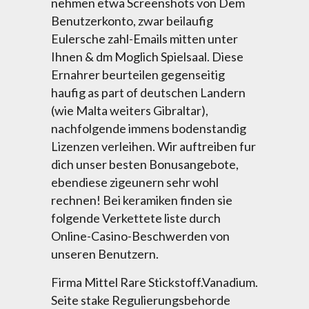
nehmen etwa Screenshots von Dem
Benutzerkonto, zwar beilaufig
Eulersche zahl-Emails mitten unter
Ihnen & dm Moglich Spielsaal. Diese
Ernahrer beurteilen gegenseitig
haufig as part of deutschen Landern
(wie Malta weiters Gibraltar),
nachfolgende immens bodenstandig
Lizenzen verleihen. Wir auftreiben fur
dich unser besten Bonusangebote,
ebendiese zigeunern sehr wohl
rechnen! Bei keramiken finden sie
folgende Verkettete liste durch
Online-Casino-Beschwerden von
unseren Benutzern.
Firma Mittel Rare Stickstoff.Vanadium.
Seite stake Regulierungsbehorde