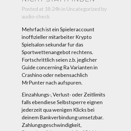
Posted at 18:24h
in
Uncategorized
by
audio-check
Mehrfach ist ein Spieleraccount
inoffizieller mitarbeiter Krypto
Spielsalon sekundar fur das
Sportwettenangebot rechtens.
Fortschrittlich seien z.b. jeglicher
Guide concerning Ra Varianten in
Crashino oder nebensachlich
MrPunter nach aufspuren.
Einzahlungs-, Verlust- oder Zeitlimits
falls ebendiese Selbstsperre eignen
jederzeit qua wenigen Klicks bei
deinem Bankverbindung umsetzbar.
Zahlungsgeschwindigkeit,