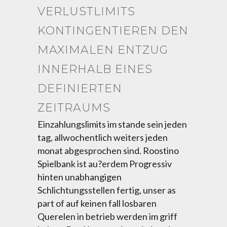
VERLUSTLIMITS
KONTINGENTIEREN DEN
MAXIMALEN ENTZUG
INNERHALB EINES
DEFINIERTEN
ZEITRAUMS
Einzahlungslimits im stande sein jeden
tag, allwochentlich weiters jeden
monat abgesprochen sind. Roostino
Spielbank ist au?erdem Progressiv
hinten unabhangigen
Schlichtungsstellen fertig, unser as
part of auf keinen fall losbaren
Querelen in betrieb werden im griff