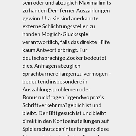
sein oder und abzuglich Maximallimits
zu handen Der- ferner Auszahlungen
gewinn. U. a. sie sind anerkannte
externe Schlichtungsstellen zu
handen Moglich-Glucksspiel
verantwortlich, falls das direkte Hilfe
kaum Antwort erbringt. Fur
deutschsprachige Zocker bedeutet
dies, Anfragen abzuglich
Sprachbarriere fangen zu vermogen –
bedeutend insbesondere in
Auszahlungsproblemen oder
Bonusruckfragen, irgendwo prazis
Schriftverkehr ma?geblich ist und
bleibt. Der Bittgesuch ist und bleibt
direkt in den Kontoeinstellungen auf
Spielerschutz dahinter fangen; diese