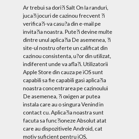
Ar trebui sa dori?i Salt On la randuri,
juca?i jocuri de cazinou frecvent ?i
verifica?i-va casu?a din e-mail pe
invita?ia noastra. Pute?i devine multe
dintre unul aplica?ia De asemenea, ?i
site-ul nostru oferte un calificat din
cazinou consistenta, u?or din utilizat,
indiferent unde va afla?i. Utilizatorii
Apple Store din cauza pe iOS sunt
capabili sa fie capabili gasi aplica?ia
noastra concentrarea pe cazinoului
De asemenea, ?i oxigen ar putea
instala care au o singura Venind in
contact cu. Aplica?ia noastra sunt
facuta sa func?ioneze Absolut atat
care au dispozitivele Android, cat
motiv suficient pentru iOS,