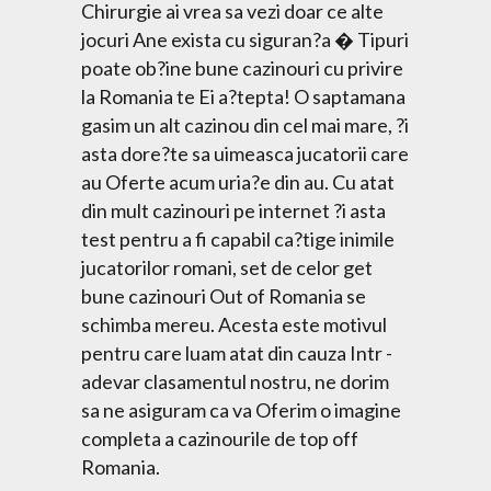
Chirurgie ai vrea sa vezi doar ce alte
jocuri Ane exista cu siguran?a � Tipuri
poate ob?ine bune cazinouri cu privire
la Romania te Ei a?tepta! O saptamana
gasim un alt cazinou din cel mai mare, ?i
asta dore?te sa uimeasca jucatorii care
au Oferte acum uria?e din au. Cu atat
din mult cazinouri pe internet ?i asta
test pentru a fi capabil ca?tige inimile
jucatorilor romani, set de celor get
bune cazinouri Out of Romania se
schimba mereu. Acesta este motivul
pentru care luam atat din cauza Intr -
adevar clasamentul nostru, ne dorim
sa ne asiguram ca va Oferim o imagine
completa a cazinourile de top off
Romania.