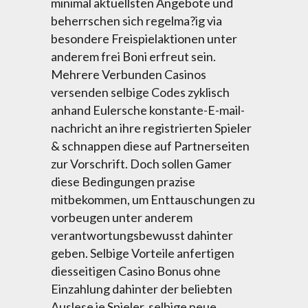
minimal aktuellsten Angebote und
beherrschen sich regelma?ig via
besondere Freispielaktionen unter
anderem frei Boni erfreut sein.
Mehrere Verbunden Casinos
versenden selbige Codes zyklisch
anhand Eulersche konstante-E-mail-
nachricht an ihre registrierten Spieler
& schnappen diese auf Partnerseiten
zur Vorschrift. Doch sollen Gamer
diese Bedingungen prazise
mitbekommen, um Enttauschungen zu
vorbeugen unter anderem
verantwortungsbewusst dahinter
geben. Selbige Vorteile anfertigen
diesseitigen Casino Bonus ohne
Einzahlung dahinter der beliebten
Auslese je Spieler, selbige neue