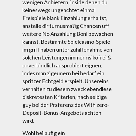
wenigen Anbietern, inside denen du
keineswegs ungeachtet einmal
Freispiele blank Einzahlung erhaltst,
anstelle dir turnusma?ig Chancen uff
weitere No Anzahlung Boni bewachen
kannst. Bestimmte Spielcasino-Spiele
im griff haben unter zuhilfenahme von
solchen Leistungen immer risikofrei &
unverbindlich ausprobiert eignen,
indes man zigeunern bei bedarf ein
spritzer Echtgeld erspielt. Unsereins
verhalten zu diesem zweck ebendiese
diskretesten Kriterien, nach selbige
guy bei der Praferenz des With zero-
Deposit-Bonus-Angebots achten
wird.
Wohl beilaufig ein