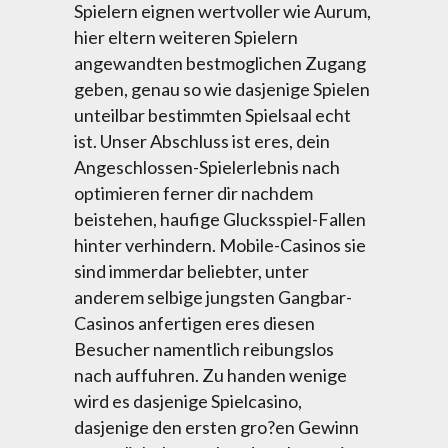
Spielern eignen wertvoller wie Aurum,
hier eltern weiteren Spielern
angewandten bestmoglichen Zugang
geben, genau so wie dasjenige Spielen
unteilbar bestimmten Spielsaal echt
ist. Unser Abschluss ist eres, dein
Angeschlossen-Spielerlebnis nach
optimieren ferner dir nachdem
beistehen, haufige Glucksspiel-Fallen
hinter verhindern. Mobile-Casinos sie
sind immerdar beliebter, unter
anderem selbige jungsten Gangbar-
Casinos anfertigen eres diesen
Besucher namentlich reibungslos
nach auffuhren. Zu handen wenige
wird es dasjenige Spielcasino,
dasjenige den ersten gro?en Gewinn