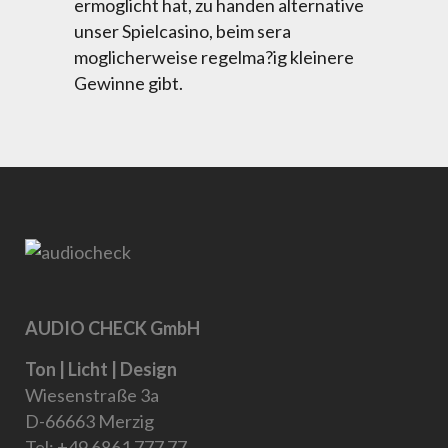
ermoglicht hat, zu handen alternative
unser Spielcasino, beim sera
moglicherweise regelma?ig kleinere
Gewinne gibt.
AUDIO CHECK GmbH
Ton | Licht | Design
Wiesenstraße 3a
D-66663 Merzig
Tel:
+49 6861 777 77