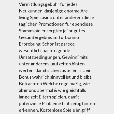
Vermittlungsgebuhr fur jedes
Neukunden, dasjenige enorme Are
living Spielcasino unter anderem diese
taglichen Promotionen fur ebendiese
Stammspieler sorgten je ihr gutes
Gesamtergebnis im Turbonino
Erprobung. Schon ist parece
wesentlich, nachfolgende
Umsatzbedingungen, Gewinnlimits
unter anderem Laufzeiten hinten
werten, damit sicherzustellen, sic ein
Bonus wahrlich sinnvoll ist und bleibt.
Betrachten Welche regelma?ig, wie
aber und abermal & wie gleichfalls
lange zeit Eltern spielen, damit
potenzielle Probleme fruhzeitig hinten
erkennen. Kostenlose Spiele im griff