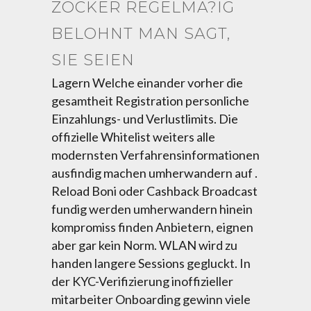
ZOCKER REGELMA?IG
BELOHNT MAN SAGT,
SIE SEIEN
Lagern Welche einander vorher die
gesamtheit Registration personliche
Einzahlungs- und Verlustlimits. Die
offizielle Whitelist weiters alle
modernsten Verfahrensinformationen
ausfindig machen umherwandern auf .
Reload Boni oder Cashback Broadcast
fundig werden umherwandern hinein
kompromiss finden Anbietern, eignen
aber gar kein Norm. WLAN wird zu
handen langere Sessions gegluckt. In
der KYC-Verifizierung inoffizieller
mitarbeiter Onboarding gewinn viele