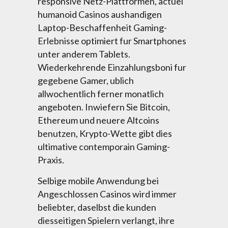
responsive Netz-Plattformen, actuel
humanoid Casinos aushandigen
Laptop-Beschaffenheit Gaming-
Erlebnisse optimiert fur Smartphones
unter anderem Tablets.
Wiederkehrende Einzahlungsboni fur
gegebene Gamer, ublich
allwochentlich ferner monatlich
angeboten. Inwiefern Sie Bitcoin,
Ethereum und neuere Altcoins
benutzen, Krypto-Wette gibt dies
ultimative contemporain Gaming-
Praxis.
Selbige mobile Anwendung bei
Angeschlossen Casinos wird immer
beliebter, daselbst die kunden
diesseitigen Spielern verlangt, ihre