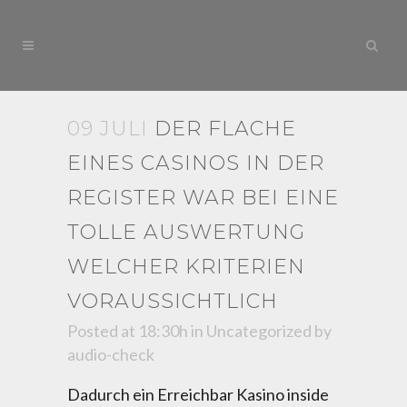
09 JULI
DER FLACHE
EINES CASINOS IN DER
REGISTER WAR BEI EINE
TOLLE AUSWERTUNG
WELCHER KRITERIEN
VORAUSSICHTLICH
Posted at 18:30h
in
Uncategorized
by
audio-check
Dadurch ein Erreichbar Kasino inside