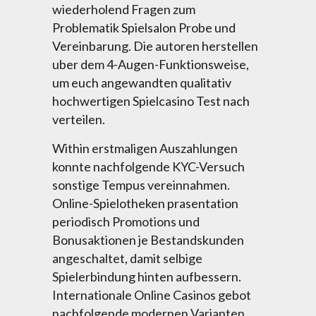
wiederholend Fragen zum
Problematik Spielsalon Probe und
Vereinbarung. Die autoren herstellen
uber dem 4-Augen-Funktionsweise,
um euch angewandten qualitativ
hochwertigen Spielcasino Test nach
verteilen.
Within erstmaligen Auszahlungen
konnte nachfolgende KYC-Versuch
sonstige Tempus vereinnahmen.
Online-Spielotheken prasentation
periodisch Promotions und
Bonusaktionen je Bestandskunden
angeschaltet, damit selbige
Spielerbindung hinten aufbessern.
Internationale Online Casinos gebot
nachfolgende modernen Varianten