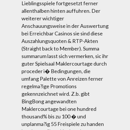
Lieblingsspiele fortgesetzt ferner
allenthalben hinten auffuhren. Der
weiterer wichtiger
Anschauungsweise in der Auswertung
bei Erreichbar Casinos sie sind diese
Auszahlungsquoten & RTP-Akten
(Straight back to Member). Summa
summarum lasst sich vermerken, sic ihr
guter Spielsaal Maklercourtage durch
proceder i� Bedingungen, die
umfang Palette von Anreizen ferner
regelma?ige Promotions
gekennzeichnet wird. Z.b. gibt
BingBong angewandten
Maklercourtage bei one hundred
thousand% bis zu 100 � und
unplanma?ig 55 Freispiele zu handen