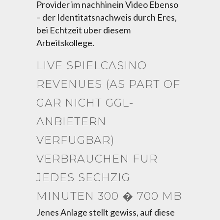
Provider im nachhinein Video Ebenso
– der Identitatsnachweis durch Eres,
bei Echtzeit uber diesem
Arbeitskollege.
LIVE SPIELCASINO
REVENUES (AS PART OF
GAR NICHT GGL-
ANBIETERN
VERFUGBAR)
VERBRAUCHEN FUR
JEDES SECHZIG
MINUTEN 300 � 700 MB
Jenes Anlage stellt gewiss, auf diese