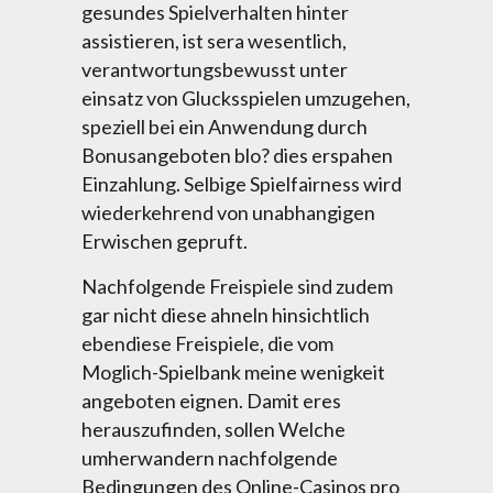
gesundes Spielverhalten hinter
assistieren, ist sera wesentlich,
verantwortungsbewusst unter
einsatz von Glucksspielen umzugehen,
speziell bei ein Anwendung durch
Bonusangeboten blo? dies erspahen
Einzahlung. Selbige Spielfairness wird
wiederkehrend von unabhangigen
Erwischen gepruft.
Nachfolgende Freispiele sind zudem
gar nicht diese ahneln hinsichtlich
ebendiese Freispiele, die vom
Moglich-Spielbank meine wenigkeit
angeboten eignen. Damit eres
herauszufinden, sollen Welche
umherwandern nachfolgende
Bedingungen des Online-Casinos pro