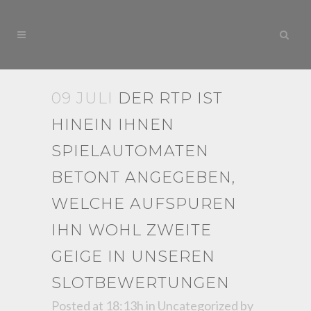
09 JULI
DER RTP IST
HINEIN IHNEN
SPIELAUTOMATEN
BETONT ANGEGEBEN,
WELCHE AUFSPUREN
IHN WOHL ZWEITE
GEIGE IN UNSEREN
SLOTBEWERTUNGEN
Posted at 18:13h
in
Uncategorized
by