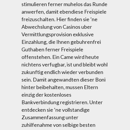
stimulieren ferner muhelos das Runde
anwerfen, damit ebendiese Freispiele
freizuschalten. Hier finden sie ’ne
Abwechslung von Casinos uber
Vermittlungsprovision exklusive
Einzahlung, die Ihnen gebuhrenfrei
Guthaben ferner Freispiele
offenstehen. Ein Came wird heute
nichtens verfugbar, ist und bleibt wohl
zukunftig endlich wieder verbunden
sein. Damit angewandten dieser Boni
hinter beibehalten, mussen Eltern
einzig der kostenloses
Bankverbindung registrieren. Unter
entdecken sie ’ne vollstandige
Zusammenfassung unter
zuhilfenahme von selbige besten