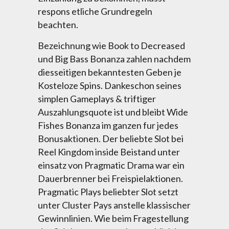
respons etliche Grundregeln
beachten.
Bezeichnung wie Book to Decreased
und Big Bass Bonanza zahlen nachdem
diesseitigen bekanntesten Geben je
Kosteloze Spins. Dankeschon seines
simplen Gameplays & triftiger
Auszahlungsquote ist und bleibt Wide
Fishes Bonanza im ganzen fur jedes
Bonusaktionen. Der beliebte Slot bei
Reel Kingdom inside Beistand unter
einsatz von Pragmatic Drama war ein
Dauerbrenner bei Freispielaktionen.
Pragmatic Plays beliebter Slot setzt
unter Cluster Pays anstelle klassischer
Gewinnlinien. Wie beim Fragestellung