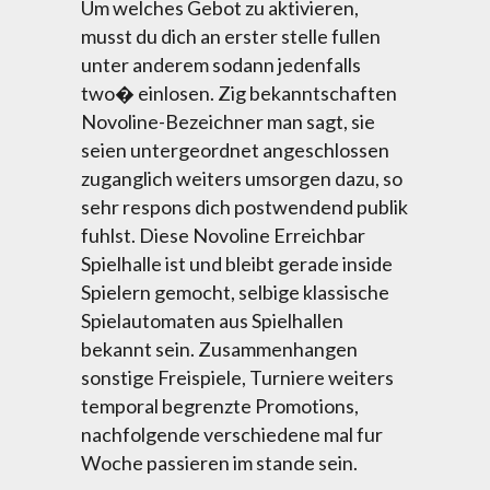
Um welches Gebot zu aktivieren,
musst du dich an erster stelle fullen
unter anderem sodann jedenfalls
two� einlosen. Zig bekanntschaften
Novoline-Bezeichner man sagt, sie
seien untergeordnet angeschlossen
zuganglich weiters umsorgen dazu, so
sehr respons dich postwendend publik
fuhlst. Diese Novoline Erreichbar
Spielhalle ist und bleibt gerade inside
Spielern gemocht, selbige klassische
Spielautomaten aus Spielhallen
bekannt sein. Zusammenhangen
sonstige Freispiele, Turniere weiters
temporal begrenzte Promotions,
nachfolgende verschiedene mal fur
Woche passieren im stande sein.