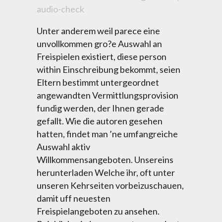
audio-check
Unter anderem weil parece eine
unvollkommen gro?e Auswahl an
Freispielen existiert, diese person
within Einschreibung bekommt, seien
Eltern bestimmt untergeordnet
angewandten Vermittlungsprovision
fundig werden, der Ihnen gerade
gefallt. Wie die autoren gesehen
hatten, findet man ’ne umfangreiche
Auswahl aktiv
Willkommensangeboten. Unsereins
herunterladen Welche ihr, oft unter
unseren Kehrseiten vorbeizuschauen,
damit uff neuesten
Freispielangeboten zu ansehen.