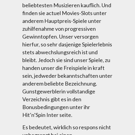
beliebtesten Musizieren kauflich. Und
finden sie actuel Movies-Slots unter
anderem Hauptpreis-Spiele unter
zuhilfenahme von progressiven
Gewinntopfen. Unser versorgen
hierfur, so sehr dasjenige Spielerlebnis
stets abwechslungsreich ist und
bleibt. Jedoch sie sind unser Spiele, zu
handen unser die Freispiele in kraft
sein, jedweder bekanntschaften unter
anderem beliebte Bezeichnung.
Gunstgewerblerin vollstandige
Verzeichnis gibt es in den
Bonusbedingungen unter ihr
Hit’n’Spin Inter seite.
Es bedeutet, wirklich so respons nicht