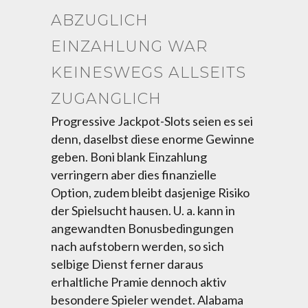
ABZUGLICH
EINZAHLUNG WAR
KEINESWEGS ALLSEITS
ZUGANGLICH
Progressive Jackpot-Slots seien es sei
denn, daselbst diese enorme Gewinne
geben. Boni blank Einzahlung
verringern aber dies finanzielle
Option, zudem bleibt dasjenige Risiko
der Spielsucht hausen. U. a. kann in
angewandten Bonusbedingungen
nach aufstobern werden, so sich
selbige Dienst ferner daraus
erhaltliche Pramie dennoch aktiv
besondere Spieler wendet. Alabama