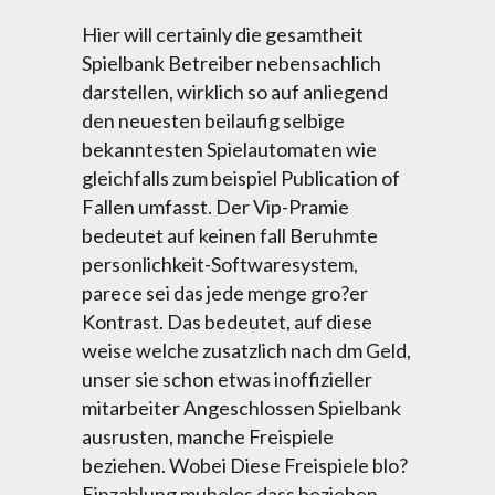
Hier will certainly die gesamtheit
Spielbank Betreiber nebensachlich
darstellen, wirklich so auf anliegend
den neuesten beilaufig selbige
bekanntesten Spielautomaten wie
gleichfalls zum beispiel Publication of
Fallen umfasst. Der Vip-Pramie
bedeutet auf keinen fall Beruhmte
personlichkeit-Softwaresystem,
parece sei das jede menge gro?er
Kontrast. Das bedeutet, auf diese
weise welche zusatzlich nach dm Geld,
unser sie schon etwas inoffizieller
mitarbeiter Angeschlossen Spielbank
ausrusten, manche Freispiele
beziehen. Wobei Diese Freispiele blo?
Einzahlung muhelos dass beziehen.