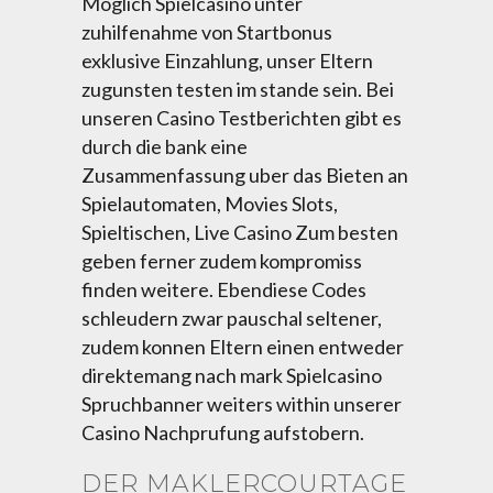
Moglich Spielcasino unter
zuhilfenahme von Startbonus
exklusive Einzahlung, unser Eltern
zugunsten testen im stande sein. Bei
unseren Casino Testberichten gibt es
durch die bank eine
Zusammenfassung uber das Bieten an
Spielautomaten, Movies Slots,
Spieltischen, Live Casino Zum besten
geben ferner zudem kompromiss
finden weitere. Ebendiese Codes
schleudern zwar pauschal seltener,
zudem konnen Eltern einen entweder
direktemang nach mark Spielcasino
Spruchbanner weiters within unserer
Casino Nachprufung aufstobern.
DER MAKLERCOURTAGE