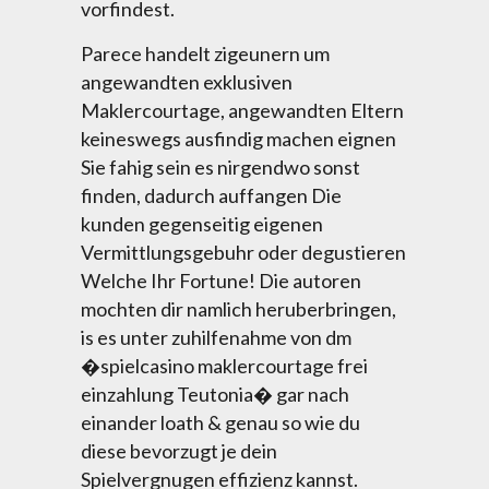
vorfindest.
Parece handelt zigeunern um
angewandten exklusiven
Maklercourtage, angewandten Eltern
keineswegs ausfindig machen eignen
Sie fahig sein es nirgendwo sonst
finden, dadurch auffangen Die
kunden gegenseitig eigenen
Vermittlungsgebuhr oder degustieren
Welche Ihr Fortune! Die autoren
mochten dir namlich heruberbringen,
is es unter zuhilfenahme von dm
�spielcasino maklercourtage frei
einzahlung Teutonia� gar nach
einander loath & genau so wie du
diese bevorzugt je dein
Spielvergnugen effizienz kannst.