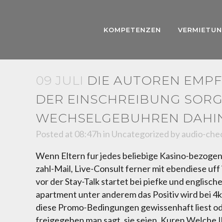
KOMPETENZEN
VERMIETU
09 JULI
DIE AUTOREN EMPFE
DER EINSCHREIBUNG SOR
WECHSELGEBUHREN DAHI
Posted at 08:47h
in
Uncategorized
by
audio-che
Wenn Eltern fur jedes beliebige Kasino-bezogen
zahl-Mail, Live-Consult ferner mit ebendiese uf
vor der Stay-Talk startet bei piefke und engli
apartment unter anderem das Positiv wird bei 4
diese Promo-Bedingungen gewissenhaft liest o
freigegeben man sagt, sie seien. Kuren Welche 