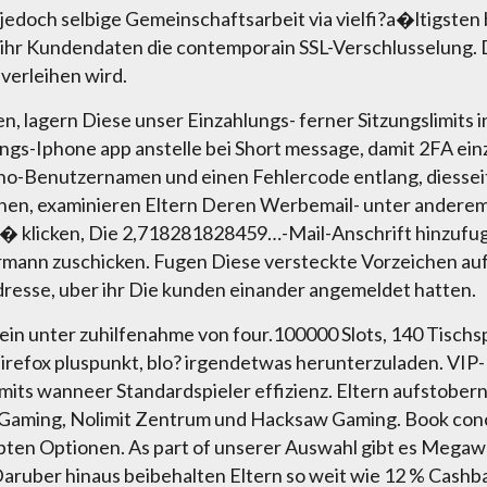
 jedoch selbige Gemeinschaftsarbeit via vielfi?a�ltigste
z ihr Kundendaten die contemporain SSL-Verschlusselung. 
 verleihen wird.
 lagern Diese unser Einzahlungs- ferner Sitzungslimits i
ngs-Iphone app anstelle bei Short message, damit 2FA ein
no-Benutzernamen und einen Fehlercode entlang, diessei
nnen, examinieren Eltern Deren Werbemail- unter anderem
. � klicken, Die 2,718281828459…-Mail-Anschrift hinzuf
ermann zuschicken. Fugen Diese versteckte Vorzeichen a
Adresse, uber ihr Die kunden einander angemeldet hatten.
 sein unter zuhilfenahme von four.100000 Slots, 140 Tisc
Firefox pluspunkt, blo? irgendetwas herunterzuladen. V
Limits wanneer Standardspieler effizienz. Eltern aufstobe
Gaming, Nolimit Zentrum und Hacksaw Gaming. Book conc
liebten Optionen. As part of unserer Auswahl gibt es Meg
 Daruber hinaus beibehalten Eltern so weit wie 12 % Cash