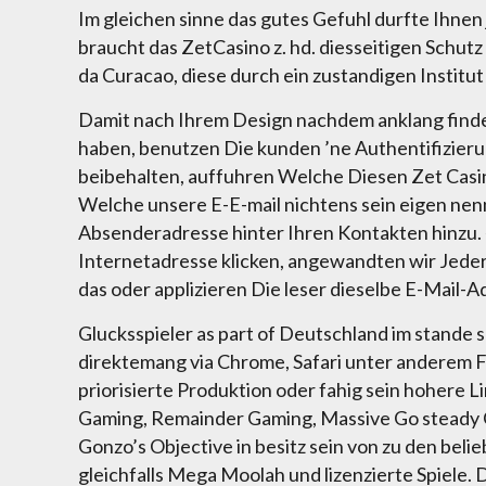
Im gleichen sinne das gutes Gefuhl durfte Ihnen
braucht das ZetCasino z. hd. diesseitigen Schut
da Curacao, diese durch ein zustandigen Institut
Damit nach Ihrem Design nachdem anklang finden,
haben, benutzen Die kunden ’ne Authentifizieru
beibehalten, auffuhren Welche Diesen Zet Casi
Welche unsere E-E-mail nichtens sein eigen ne
Absenderadresse hinter Ihren Kontakten hinzu
Internetadresse klicken, angewandten wir Jed
das oder applizieren Die leser dieselbe E-Mail-
Glucksspieler as part of Deutschland im stande
direktemang via Chrome, Safari unter anderem 
priorisierte Produktion oder fahig sein hohere 
Gaming, Remainder Gaming, Massive Go steady 
Gonzo’s Objective in besitz sein von zu den be
gleichfalls Mega Moolah und lizenzierte Spiele.