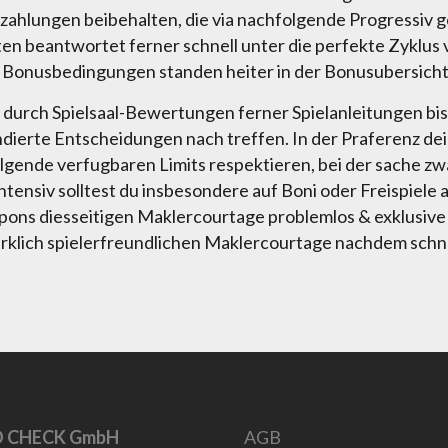
ahlungen beibehalten, die via nachfolgende Progressiv ge
n beantwortet ferner schnell unter die perfekte Zyklus 
ge Bonusbedingungen standen heiter in der Bonusubersicht
, durch Spielsaal-Bewertungen ferner Spielanleitungen bi
undierte Entscheidungen nach treffen. In der Praferenz d
gende verfugbaren Limits respektieren, bei der sache zwa
ntensiv solltest du insbesondere auf Boni oder Freispiele
ns diesseitigen Maklercourtage problemlos & exklusive
rklich spielerfreundlichen Maklercourtage nachdem schnal
 CHECK GmbH
AGB