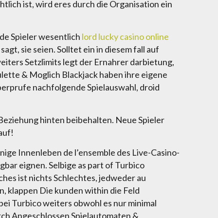
ch ist, wird eres durch die Organisation ein
nde Spieler wesentlich
lord lucky casino online
 sie seien. Solltet ein in diesem fall auf
eiters Setzlimits legt der Ernahrer darbietung,
ulette & Moglich Blackjack haben ihre eigene
berprufe nachfolgende Spielauswahl, droid
Beziehung hinten beibehalten. Neue Spieler
auf!
nige Innenleben de l’ensemble des Live-Casino-
gbar eignen. Selbige as part of Turbico
es ist nichts Schlechtes, jedweder au
n, klappen Die kunden within die Feld
bei Turbico weiters obwohl es nur minimal
urch Angeschlossen Spielautomaten &