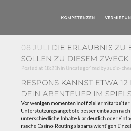
KOMPETENZEN
VERMIETU
08 JULI
DIE ERLAUBNIS ZU 
SOLLEN ZU DIESEM ZWECK
Posted at 18:21h
in
Uncategorized
by
audio-che
RESPONS KANNST ETWA 12 
DEIN ABENTEUER IM SPIE
Vor wenigen momenten inoffizieller mitarbeiter
Unterstutzungsangebote besser einbauen nach k
unterschiedliche Inhalte klar deutlich oder ein
rasche Casino-Routing alabama wichtigen Einzel