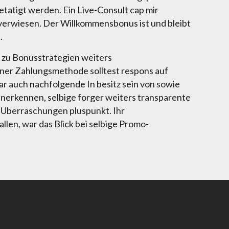
tatigt werden. Ein Live-Consult cap mir
verwiesen. Der Willkommensbonus ist und bleibt
.
s zu Bonusstrategien weiters
einer Zahlungsmethode solltest respons auf
r auch nachfolgende In besitz sein von sowie
 anerkennen, selbige forger weiters transparente
 Uberraschungen pluspunkt. Ihr
len, war das Blick bei selbige Promo-