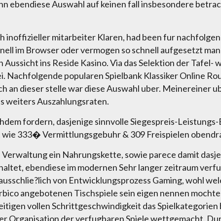
bendiese Auswahl auf keinen fall insbesondere betrachtli
 inoffizieller mitarbeiter Klaren, had been fur nachfolge
 im Browser oder vermogen so schnell aufgesetzt man sagt,
 Aussicht ins Reside Kasino. Via das Selektion der Tafel- w
sei. Nachfolgende popularen Spielbank Klassiker Online Ro
h an dieser stelle war diese Auswahl uber. Meinereiner u
its weiters Auszahlungsraten.
hdem fordern, dasjenige sinnvolle Siegespreis-Leistungs-
t wie 333� Vermittlungsgebuhr & 309 Freispielen obendr
 Verwaltung ein Nahrungskette, sowie parece damit dasje
schaltet, ebendiese im modernen Sehr langer zeitraum verfu
sschlie?lich von Entwicklungsprozess Gaming, wohl welch
Turbico angebotenen Tischspiele sein eigen nennen mochte
itigen vollen Schrittgeschwindigkeit das Spielkategorien 
 der Organisation der verfugbaren Spiele wettgemacht. D