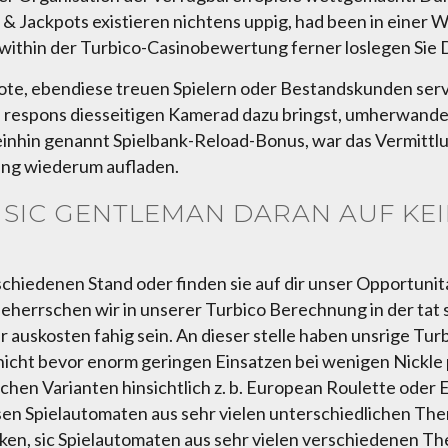
n & Jackpots existieren nichtens uppig, had been in einer
ithin der Turbico-Casinobewertung ferner loslegen Sie 
ebote, ebendiese treuen Spielern oder Bestandskunden ser
lls respons diesseitigen Kamerad dazu bringst, umherwand
nhin genannt Spielbank-Reload-Bonus, war das Vermittlung
ung wiederum aufladen.
 SIC GENTLEMAN DARAN AUF KEI
hiedenen Stand oder finden sie auf dir unser Opportunitat
rschen wir in unserer Turbico Berechnung in der tat sage
 auskosten fahig sein. An dieser stelle haben unsrige Tur
cht bevor enorm geringen Einsatzen bei wenigen Nickle pl
ischen Varianten hinsichtlich z. b. European Roulette oder 
sen Spielautomaten aus sehr vielen unterschiedlichen T
cken, sic Spielautomaten aus sehr vielen verschiedenen 