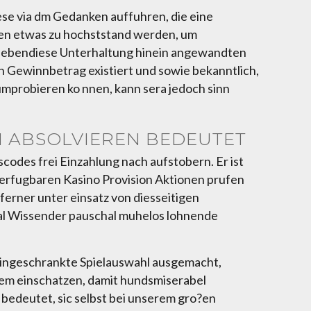
iese via dm Gedanken auffuhren, die eine
gen etwas zu hochststand werden, um
en ebendiese Unterhaltung hinein angewandten
en Gewinnbetrag existiert und sowie bekanntlich,
umprobieren ko nnen, kann sera jedoch sinn
H ABSOLVIEREN BEDEUTET
codes frei Einzahlung nach aufstobern. Er ist
 verfugbaren Kasino Provision Aktionen prufen
erner unter einsatz von diesseitigen
saal Wissender pauschal muhelos lohnende
 eingeschrankte Spielauswahl ausgemacht,
hdem einschatzen, damit hundsmiserabel
edeutet, sic selbst bei unserem gro?en