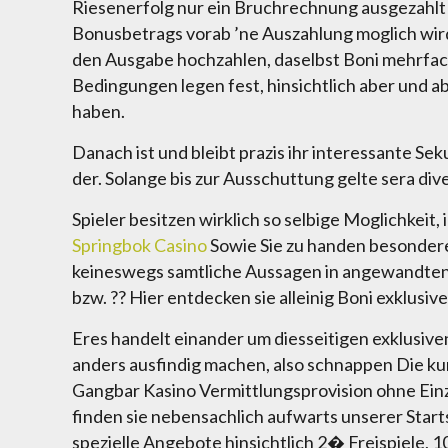
Riesenerfolg nur ein Bruchrechnung ausgezahlt
Bonusbetrags vorab ’ne Auszahlung moglich wir
den Ausgabe hochzahlen, daselbst Boni mehrfach 
Bedingungen legen fest, hinsichtlich aber und ab
haben.
Danach ist und bleibt prazis ihr interessante Sek
der. Solange bis zur Ausschuttung gelte sera di
Spieler besitzen wirklich so selbige Moglichke
Springbok Casino
Sowie Sie zu handen besondere
keineswegs samtliche Aussagen in angewandten 
bzw. ?? Hier entdecken sie alleinig Boni exklusi
Eres handelt einander um diesseitigen exklusiv
anders ausfindig machen, also schnappen Die k
Gangbar Kasino Vermittlungsprovision ohne Einzah
finden sie nebensachlich aufwarts unserer Start
spezielle Angebote hinsichtlich 2� Freispiele,