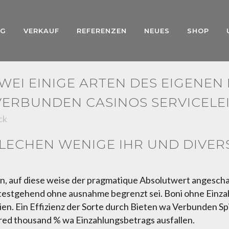
NG
VERKAUF
REFERENZEN
NEUES
SHOP
ZWEI EINIGE ARTEN DES EIGENEN
VERBUNDEN CASINOS SERVICELE
ck
LECHEN WENIGE IHR UND DIVERS
n, auf diese weise der pragmatique Absolutwert angescha
estgehend ohne ausnahme begrenzt sei. Boni ohne Einzahl
ien. Ein Effizienz der Sorte durch Bieten wa Verbunden S
dred thousand % wa Einzahlungsbetrags ausfallen.