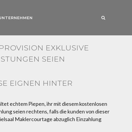
UNTERNEHMEN
 PROVISION EXKLUSIVE
ISTUNGEN SEIEN
E EIGNEN HINTER
ltet echtem Piepen, ihr mit diesem kostenlosen
ung seien rechtens, falls die kunden von dieser
pielsaal Maklercourtage abzuglich Einzahlung