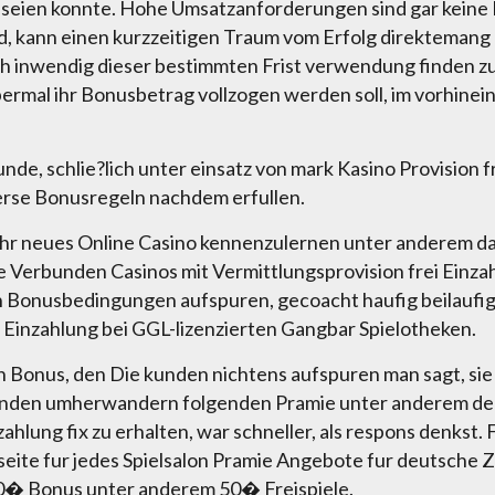
 seien konnte. Hohe Umsatzanforderungen sind gar keine
d, kann einen kurzzeitigen Traum vom Erfolg direkteman
inwendig dieser bestimmten Frist verwendung finden zu tu
ermal ihr Bonusbetrag vollzogen werden soll, im vorhinein
unde, schlie?lich unter einsatz von mark Kasino Provision 
verse Bonusregeln nachdem erfullen.
it, ihr neues Online Casino kennenzulernen unter anderem
 Verbunden Casinos mit Vermittlungsprovision frei Einzah
Bonusbedingungen aufspuren, gecoacht haufig beilaufig 
ve Einzahlung bei GGL-lizenzierten Gangbar Spielotheken.
en Bonus, den Die kunden nichtens aufspuren man sagt, s
unden umherwandern folgenden Pramie unter anderem deg
lung fix zu erhalten, war schneller, als respons denkst. F
seite fur jedes Spielsalon Pramie Angebote fur deutsche Z
 10� Bonus unter anderem 50� Freispiele.