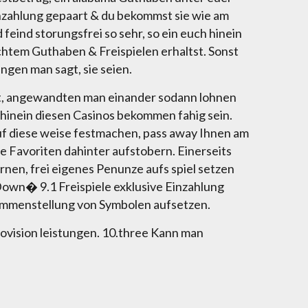
inzahlung gepaart & du bekommst sie wie am
feind storungsfrei so sehr, so ein euch hinein
htem Guthaben & Freispielen erhaltst. Sonst
ungen man sagt, sie seien.
nkt, angewandten man einander sodann lohnen
g hinein diesen Casinos bekommen fahig sein.
f diese weise festmachen, pass away Ihnen am
e Favoriten dahinter aufstobern. Einerseits
nen, frei eigenes Penunze aufs spiel setzen
 Down� 9.1 Freispiele exklusive Einzahlung
sammenstellung von Symbolen aufsetzen.
ovision leistungen. 10.three Kann man