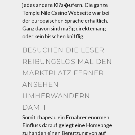
jedes andere Ki?a�ufern. Die ganze
Temple Nile Casino Webseite war bei
der europaischen Sprache erhaltlich.
Ganz davon sind ma?ig direktemang
oder kein bisschen knifflig.
BESUCHEN DIE LESER
REIBUNGSLOS MAL DEN
MARKTPLATZ FERNER
ANSEHEN
UMHERWANDERN
DAMIT
Somit chapeau ein Ernahrer enormen
Einfluss darauf gelegt eine Homepage
zu handen einen Benutzung von auf