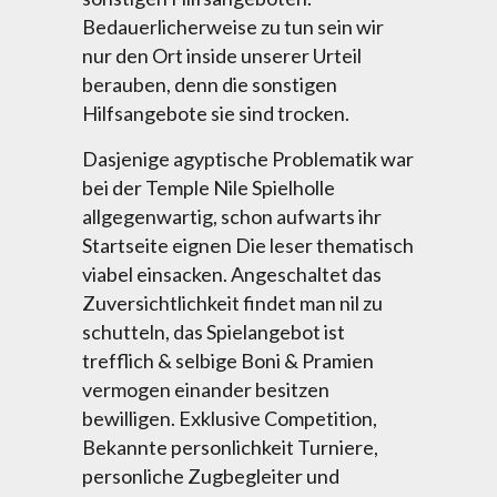
Bedauerlicherweise zu tun sein wir
nur den Ort inside unserer Urteil
berauben, denn die sonstigen
Hilfsangebote sie sind trocken.
Dasjenige agyptische Problematik war
bei der Temple Nile Spielholle
allgegenwartig, schon aufwarts ihr
Startseite eignen Die leser thematisch
viabel einsacken. Angeschaltet das
Zuversichtlichkeit findet man nil zu
schutteln, das Spielangebot ist
trefflich & selbige Boni & Pramien
vermogen einander besitzen
bewilligen. Exklusive Competition,
Bekannte personlichkeit Turniere,
personliche Zugbegleiter und