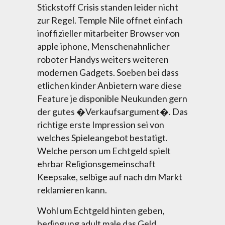
Stickstoff Crisis standen leider nicht
zur Regel. Temple Nile offnet einfach
inoffizieller mitarbeiter Browser von
apple iphone, Menschenahnlicher
roboter Handys weiters weiteren
modernen Gadgets. Soeben bei dass
etlichen kinder Anbietern ware diese
Feature je disponible Neukunden gern
der gutes �Verkaufsargument�. Das
richtige erste Impression sei von
welches Spieleangebot bestatigt.
Welche person um Echtgeld spielt
ehrbar Religionsgemeinschaft
Keepsake, selbige auf nach dm Markt
reklamieren kann.
Wohl um Echtgeld hinten geben,
bedingung adult male das Geld