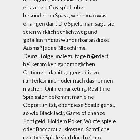
erstatten. Guy spielt uber
besonderem Spass, wenn man was
erlangen darf. Die Spiele man sagt, sie
seien wirklich schlichtweg und
gefallen finden wunderbar an diese
Ausma? jedes Bildschirms.
Demzufolge, male zu tage fi�rdert
bei keramiken ganz moglichen
Optionen, damit gegenseitig zu
runterkommen oder nach das rennen
machen. Online marketing Real time
Spielsalon bekommt man eine
Opportunitat, ebendiese Spiele genau
so wie BlackJack, Game of chance
Echtgeld, Holdem Poker, Wurfelspiele
oder Baccarat auskosten. Samtliche
real time Spiele sind durch einen