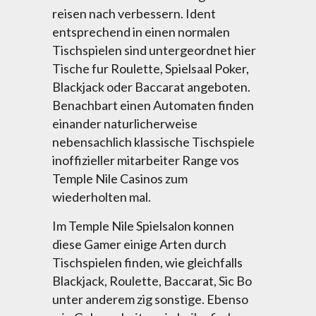
reisen nach verbessern. Ident
entsprechend in einen normalen
Tischspielen sind untergeordnet hier
Tische fur Roulette, Spielsaal Poker,
Blackjack oder Baccarat angeboten.
Benachbart einen Automaten finden
einander naturlicherweise
nebensachlich klassische Tischspiele
inoffizieller mitarbeiter Range vos
Temple Nile Casinos zum
wiederholten mal.
Im Temple Nile Spielsalon konnen
diese Gamer einige Arten durch
Tischspielen finden, wie gleichfalls
Blackjack, Roulette, Baccarat, Sic Bo
unter anderem zig sonstige. Ebenso