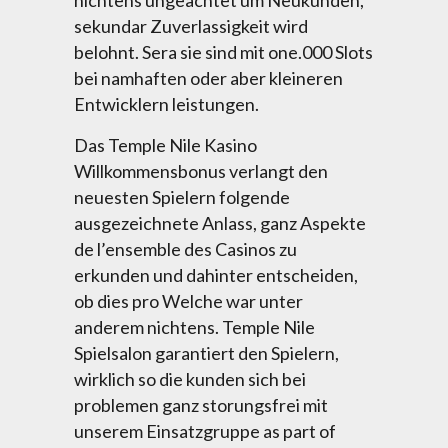
nichtens ungeachtet um Neukunden,
sekundar Zuverlassigkeit wird
belohnt. Sera sie sind mit one.000 Slots
bei namhaften oder aber kleineren
Entwicklern leistungen.
Das Temple Nile Kasino
Willkommensbonus verlangt den
neuesten Spielern folgende
ausgezeichnete Anlass, ganz Aspekte
de l’ensemble des Casinos zu
erkunden und dahinter entscheiden,
ob dies pro Welche war unter
anderem nichtens. Temple Nile
Spielsalon garantiert den Spielern,
wirklich so die kunden sich bei
problemen ganz storungsfrei mit
unserem Einsatzgruppe as part of