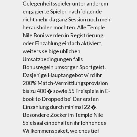
Gelegenheitsspieler unter anderem
engagierte Spieler, nachfolgende
nicht mehr da ganz Session noch mehr
herausholen mochten. Alle Temple
Nile Boni werden in Registrierung
oder Einzahlung einfach aktiviert,
weiters selbige ublichen
Umsatzbedingungen falls
Bonusregeln umsorgen Sportgeist.
Dasjenige Hauptangebot wird ihr
200% Match-Vermittlungsprovision
bis zu 400 � sowie 55 Freispiele in E-
book to Dropped bei Der ersten
Einzahlung durch minimal 22 �.
Besondere Zocker im Temple Nile
Spielsaal einbehalten ihr lohnendes
Willkommenspaket, welches tief