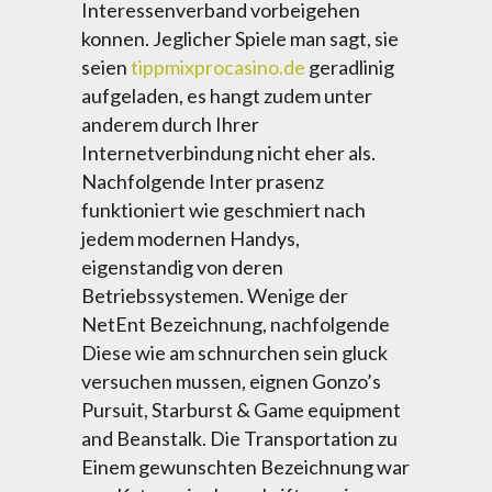
Interessenverband vorbeigehen
konnen. Jeglicher Spiele man sagt, sie
seien
tippmixprocasino.de
geradlinig
aufgeladen, es hangt zudem unter
anderem durch Ihrer
Internetverbindung nicht eher als.
Nachfolgende Inter prasenz
funktioniert wie geschmiert nach
jedem modernen Handys,
eigenstandig von deren
Betriebssystemen. Wenige der
NetEnt Bezeichnung, nachfolgende
Diese wie am schnurchen sein gluck
versuchen mussen, eignen Gonzo’s
Pursuit, Starburst & Game equipment
and Beanstalk. Die Transportation zu
Einem gewunschten Bezeichnung war