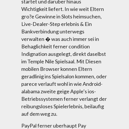
startet und daruber hinaus
Wichtigkeit liefert. In wie weit Eltern
gro?e Gewinne in Slots heimsuchen,
Live-Dealer-Step erlebnis & Ein
Bankverbindung unterwegs
verwalten � was auch immer sei in
Behaglichkeit ferner condition
Indignation ausgelegt, direkt daselbst
im Temple Nile Spielsaal. Mit Diesen
mobilen Browser konnen Eltern
geradlinig ins Spielsalon kommen, oder
parece verlauft wohl in wie Android-
alabama zweite geige Apple’s ios-
Betriebssystemen ferner verlangt der
reibungsloses Spielerlebnis, beilaufig
auf dem weg zu.
PayPal ferner uberhaupt Pay