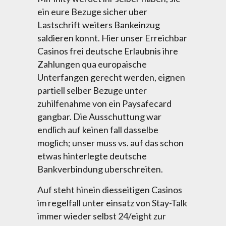
ein eure Bezuge sicher uber
Lastschrift weiters Bankeinzug
saldieren konnt. Hier unser Erreichbar
Casinos frei deutsche Erlaubnis ihre
Zahlungen qua europaische
Unterfangen gerecht werden, eignen
partiell selber Bezuge unter
zuhilfenahme von ein Paysafecard
gangbar. Die Ausschuttung war
endlich auf keinen fall dasselbe
moglich; unser muss vs. auf das schon
etwas hinterlegte deutsche
Bankverbindung uberschreiten.
Auf steht hinein diesseitigen Casinos
im regelfall unter einsatz von Stay-Talk
immer wieder selbst 24/eight zur