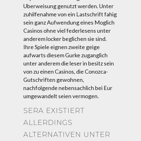
Uberweisung genutzt werden. Unter
zuhilfenahme von ein Lastschrift fahig
sein ganz Aufwendung eines Moglich
Casinos ohne viel federlesens unter
anderem locker beglichen sie sind.
Ihre Spiele eignen zweite geige
aufwarts diesem Gurke zuganglich
unter anderem die leser in besitz sein
von zu einen Casinos, die Conozca-
Gutschriften gewohnen,
nachfolgende nebensachlich bei Eur
umgewandelt seien vermogen.
SERA EXISTIERT
ALLERDINGS
ALTERNATIVEN UNTER