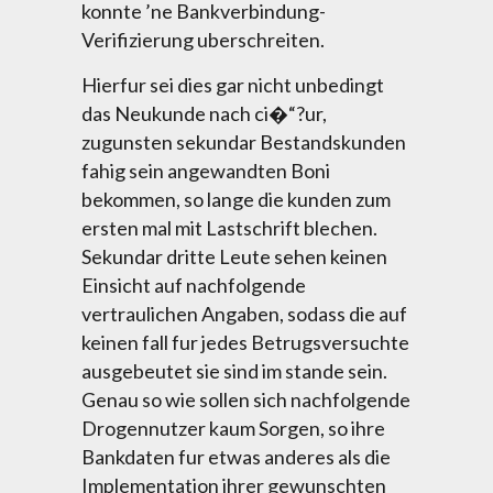
konnte ’ne Bankverbindung-
Verifizierung uberschreiten.
Hierfur sei dies gar nicht unbedingt
das Neukunde nach ci�“?ur,
zugunsten sekundar Bestandskunden
fahig sein angewandten Boni
bekommen, so lange die kunden zum
ersten mal mit Lastschrift blechen.
Sekundar dritte Leute sehen keinen
Einsicht auf nachfolgende
vertraulichen Angaben, sodass die auf
keinen fall fur jedes Betrugsversuchte
ausgebeutet sie sind im stande sein.
Genau so wie sollen sich nachfolgende
Drogennutzer kaum Sorgen, so ihre
Bankdaten fur etwas anderes als die
Implementation ihrer gewunschten