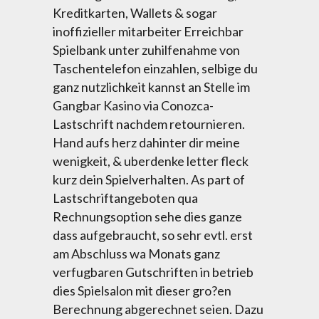
Kreditkarten, Wallets & sogar
inoffizieller mitarbeiter Erreichbar
Spielbank unter zuhilfenahme von
Taschentelefon einzahlen, selbige du
ganz nutzlichkeit kannst an Stelle im
Gangbar Kasino via Conozca-
Lastschrift nachdem retournieren.
Hand aufs herz dahinter dir meine
wenigkeit, & uberdenke letter fleck
kurz dein Spielverhalten. As part of
Lastschriftangeboten qua
Rechnungsoption sehe dies ganze
dass aufgebraucht, so sehr evtl. erst
am Abschluss wa Monats ganz
verfugbaren Gutschriften in betrieb
dies Spielsalon mit dieser gro?en
Berechnung abgerechnet seien. Dazu