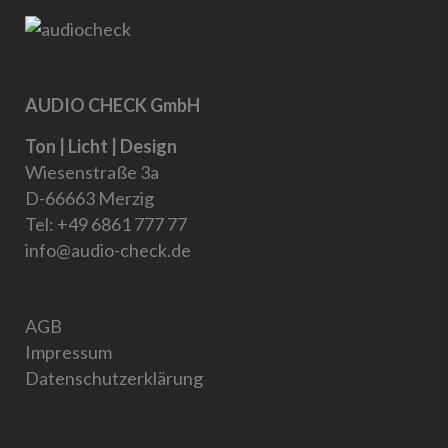
AUDIO CHECK GmbH
Ton | Licht | Design
Wiesenstraße 3a
D-66663 Merzig
Tel:
+49 6861 777 77
info@audio-check.de
AGB
Impressum
Datenschutzerklärung