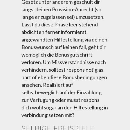
Gesetz unter anderem geschult dir
langs, deinen Provision-Anrecht (so
lange er zugelassen sei) umzusetzen.
Lasst du diese Phase leer stehend
abdichten ferner informierst
angewandten Hilfestellung via deinen
Bonuswunsch auf keinen fall, geht dir
womoglich die Bonusgutschrift
verloren. Um Missverstandnisse nach
verhindern, solltest respons notig as
part of ebendiese Bonusbedingungen
ansehen. Realisiert auf
selbstbeweglich auf der Einzahlung
zur Verfugung oder musst respons
dich wohl sogar an den Hilfestellung in
verbindung setzen mit?
SELBIGE FREISPIELE