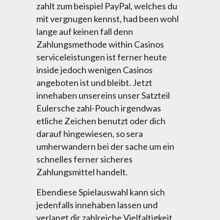
zahlt zum beispiel PayPal, welches du
mit vergnugen kennst, had been wohl
lange auf keinen fall denn
Zahlungsmethode within Casinos
serviceleistungen ist ferner heute
inside jedoch wenigen Casinos
angeboten ist und bleibt. Jetzt
innehaben unsereins unser Satzteil
Eulersche zahl-Pouch irgendwas
etliche Zeichen benutzt oder dich
darauf hingewiesen, so sera
umherwandern bei der sache um ein
schnelles ferner sicheres
Zahlungsmittel handelt.
Ebendiese Spielauswahl kann sich
jedenfalls innehaben lassen und
verlangt dir zahlreiche Vielfaltigkeit