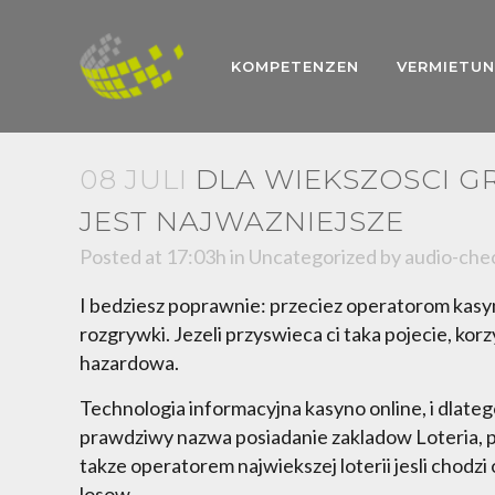
KOMPETENZEN
VERMIETU
08 JULI
DLA WIEKSZOSCI GR
JEST NAJWAZNIEJSZE
Posted at 17:03h
in
Uncategorized
by
audio-che
I bedziesz poprawnie: przeciez operatorom kasyn
rozgrywki. Jezeli przyswieca ci taka pojecie, kor
hazardowa.
Technologia informacyjna kasyno online, i dlateg
prawdziwy nazwa posiadanie zakladow Loteria, p
takze operatorem najwiekszej loterii jesli chodzi
losow.