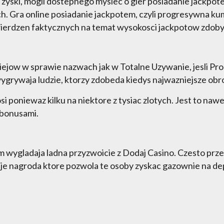
e zyski, mogli dostepnego myslec o gier posiadanie jackpo
h. Gra online posiadanie jackpotem, czyli progresywna ku
wierdzen faktycznych na temat wysokosci jackpotow zdobyt
iejow w sprawie nazwach jak w Totalne Uzywanie, jesli Pro
grywaja ludzie, ktorzy zdobeda kiedys najwazniejsze obro
osi poniewaz kilku na niektore z tysiac zlotych. Jest to naw
 bonusami.
wygladaja ladna przyzwoicie z Dodaj Casino. Czesto prze
uje nagroda ktore pozwola te osoby zyskac gazownie na de