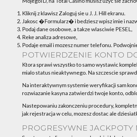
MojegoID, na Total Casino musisz uzyc sie zacho
Kliknij z klawisz Zaloguj sie u J. J. Hill ekranu.
Jakosc �Formularz� i bedziesz wpisz imie i nazw
Podaj dane osobowe, a takze wlasciwie PESEL,
Reke analiza adresowe,
Podaje email i mozesz numer telefonu. Podwojnie
POTWIERDZENIE KONTO DO
Ktora sprawi wszystko to samo wystawic kompl
mialo status nieaktywnego. Na szczescie sprawdz
Na interaktywnym systemie weryfikacji sam koncie
rozwiazanie kasyna zatwierdzi twoje konto, od
Nastepowaniu zakonczeniu procedury, kompletny d
jak rejestracja w celu, mozesz dostac ale dziesiat
PROGRESYWNE JACKPOTY 