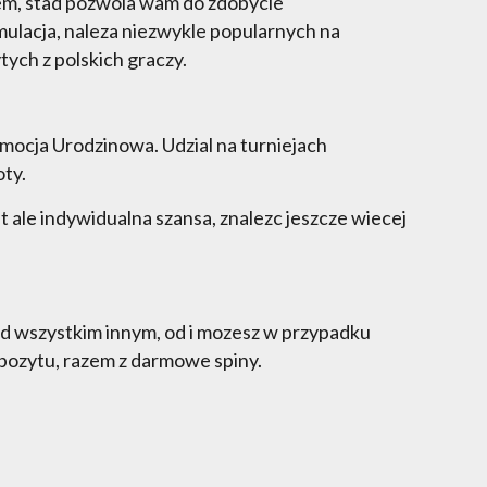
tem, stad pozwola wam do zdobycie
mulacja, naleza niezwykle popularnych na
ych z polskich graczy.
mocja Urodzinowa. Udzial na turniejach
ty.
et ale indywidualna szansa, znalezc jeszcze wiecej
d wszystkim innym, od i mozesz w przypadku
pozytu, razem z darmowe spiny.