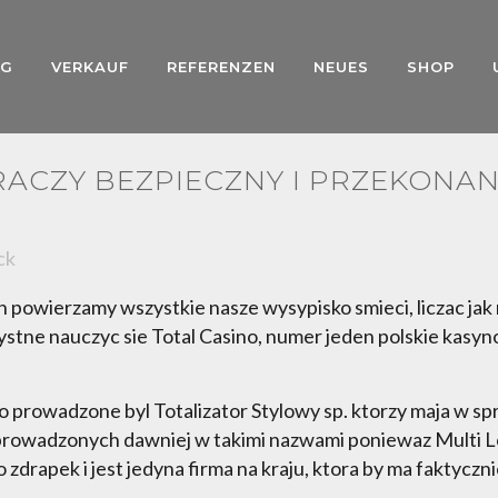
NG
VERKAUF
REFERENZEN
NEUES
SHOP
ACZY BEZPIECZNY I PRZEKONAN
ck
 powierzamy wszystkie nasze wysypisko smieci, liczac jak
zystne nauczyc sie Total Casino, numer jeden polskie kasyno
o prowadzone byl Totalizator Stylowy sp. ktorzy maja w spr
rowadzonych dawniej w takimi nazwami poniewaz Multi Lot
 o zdrapek i jest jedyna firma na kraju, ktora by ma fakty