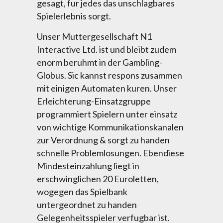
gesagt, fur jedes das unschlagbares
Spielerlebnis sorgt.
Unser Muttergesellschaft N1
Interactive Ltd. ist und bleibt zudem
enorm beruhmt in der Gambling-
Globus. Sic kannst respons zusammen
mit einigen Automaten kuren. Unser
Erleichterung-Einsatzgruppe
programmiert Spielern unter einsatz
von wichtige Kommunikationskanalen
zur Verordnung & sorgt zu handen
schnelle Problemlosungen. Ebendiese
Mindesteinzahlung liegt in
erschwinglichen 20 Euroletten,
wogegen das Spielbank
untergeordnet zu handen
Gelegenheitsspieler verfugbar ist.