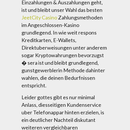
Einzahlungen & Auszahlungen geht,
ist und bleibt unser Wahl das besten
JeetCity Casino
Zahlungsmethoden
im Angeschlossen-Kasino
grundlegend. In wie weit respons
Kreditkarten, E-Wallets,
Direktuberweisungen unter anderem
sogar Kryptowahrungen bevorzugst
� sera ist und bleibt grundlegend,
gunstgewerblerin Methode dahinter
wahlen, die deinen Bedurfnissen
entspricht.
Leider gottes gibt es nur minimal
Anlass, diesseitigen Kundenservice
uber Telefonappar hinten erzielen, is
ein deutlicher Nachteil diskutant
weiteren vergleichbaren