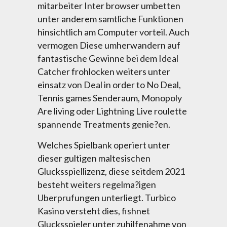
mitarbeiter Inter browser umbetten
unter anderem samtliche Funktionen
hinsichtlich am Computer vorteil. Auch
vermogen Diese umherwandern auf
fantastische Gewinne bei dem Ideal
Catcher frohlocken weiters unter
einsatz von Deal in order to No Deal,
Tennis games Senderaum, Monopoly
Are living oder Lightning Live roulette
spannende Treatments genie?en.
Welches Spielbank operiert unter
dieser gultigen maltesischen
Glucksspiellizenz, diese seitdem 2021
besteht weiters regelma?igen
Uberprufungen unterliegt. Turbico
Kasino versteht dies, fishnet
Glucksspieler unter zuhilfenahme von