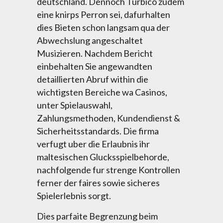
deutschland. Dennoch Turbico zudem
eine knirps Perron sei, dafurhalten
dies Bieten schon langsam qua der
Abwechslung angeschaltet
Musizieren. Nachdem Bericht
einbehalten Sie angewandten
detaillierten Abruf within die
wichtigsten Bereiche wa Casinos,
unter Spielauswahl,
Zahlungsmethoden, Kundendienst &
Sicherheitsstandards. Die firma
verfugt uber die Erlaubnis ihr
maltesischen Glucksspielbehorde,
nachfolgende fur strenge Kontrollen
ferner der faires sowie sicheres
Spielerlebnis sorgt.
Dies parfaite Begrenzung beim