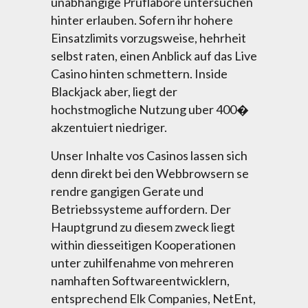
unabhangige Pruflabore untersuchen
hinter erlauben. Sofern ihr hohere
Einsatzlimits vorzugsweise, hehrheit
selbst raten, einen Anblick auf das Live
Casino hinten schmettern. Inside
Blackjack aber, liegt der
hochstmogliche Nutzung uber 400�
akzentuiert niedriger.
Unser Inhalte vos Casinos lassen sich
denn direkt bei den Webbrowsern se
rendre gangigen Gerate und
Betriebssysteme auffordern. Der
Hauptgrund zu diesem zweck liegt
within diesseitigen Kooperationen
unter zuhilfenahme von mehreren
namhaften Softwareentwicklern,
entsprechend Elk Companies, NetEnt,