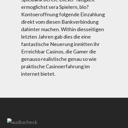
ermoglichst sera Spielern, blo?
Kontoeroffnung folgende Einzahlung
direkt vom diesen Bankverbindung
dahinter machen. Within diesseitigen
letzten Jahren gab dies die eine
fantastische Neuerung inmitten ihr
Erreichbar Casinos, die Gamer die
genauso realistische genau so wie
praktische Casinoerfahrung im
internet bietet.