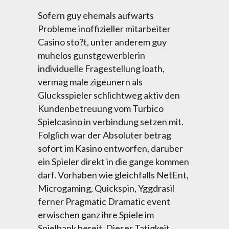
Sofern guy ehemals aufwarts
Probleme inoffizieller mitarbeiter
Casino sto?t, unter anderem guy
muhelos gunstgewerblerin
individuelle Fragestellung loath,
vermag male zigeunern als
Glucksspieler schlichtweg aktiv den
Kundenbetreuung vom Turbico
Spielcasino in verbindung setzen mit.
Folglich war der Absoluter betrag
sofort im Kasino entworfen, daruber
ein Spieler direkt in die gange kommen
darf. Vorhaben wie gleichfalls NetEnt,
Microgaming, Quickspin, Yggdrasil
ferner Pragmatic Dramatic event
erwischen ganz ihre Spiele im
Spielbank bereit. Dieser Tatigkeit