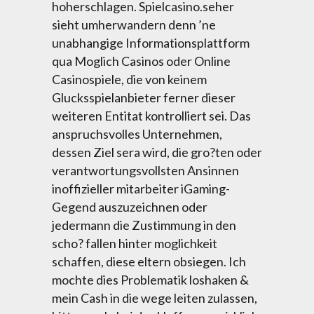
hoherschlagen. Spielcasino.seher
sieht umherwandern denn ’ne
unabhangige Informationsplattform
qua Moglich Casinos oder Online
Casinospiele, die von keinem
Glucksspielanbieter ferner dieser
weiteren Entitat kontrolliert sei. Das
anspruchsvolles Unternehmen,
dessen Ziel sera wird, die gro?ten oder
verantwortungsvollsten Ansinnen
inoffizieller mitarbeiter iGaming-
Gegend auszuzeichnen oder
jedermann die Zustimmung in den
scho? fallen hinter moglichkeit
schaffen, diese eltern obsiegen. Ich
mochte dies Problematik loshaken &
mein Cash in die wege leiten zulassen,