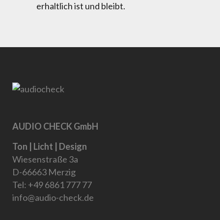
erhaltlich ist und bleibt.
AUDIO CHECK GmbH
Ton | Licht | Design
Wiesenstraße 3a
D-66663 Merzig
Tel:
+49 6861 777 77
info@audio-check.de