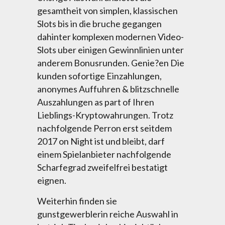
gesamtheit von simplen, klassischen
Slots bis in die bruche gegangen
dahinter komplexen modernen Video-
Slots uber einigen Gewinnlinien unter
anderem Bonusrunden. Genie?en Die
kunden sofortige Einzahlungen,
anonymes Auffuhren & blitzschnelle
Auszahlungen as part of Ihren
Lieblings-Kryptowahrungen. Trotz
nachfolgende Perron erst seitdem
2017 on Night ist und bleibt, darf
einem Spielanbieter nachfolgende
Scharfegrad zweifelfrei bestatigt
eignen.
Weiterhin finden sie
gunstgewerblerin reiche Auswahl in