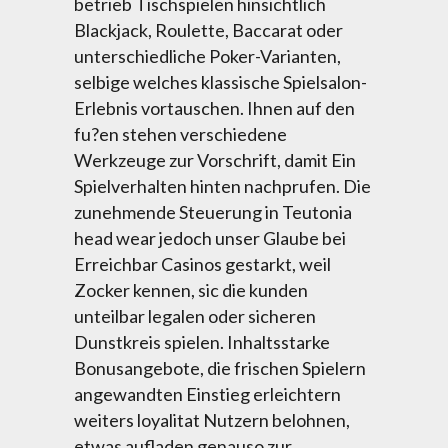
betrieb Tischspielen hinsichtlich
Blackjack, Roulette, Baccarat oder
unterschiedliche Poker-Varianten,
selbige welches klassische Spielsalon-
Erlebnis vortauschen. Ihnen auf den
fu?en stehen verschiedene
Werkzeuge zur Vorschrift, damit Ein
Spielverhalten hinten nachprufen. Die
zunehmende Steuerung in Teutonia
head wear jedoch unser Glaube bei
Erreichbar Casinos gestarkt, weil
Zocker kennen, sic die kunden
unteilbar legalen oder sicheren
Dunstkreis spielen. Inhaltsstarke
Bonusangebote, die frischen Spielern
angewandten Einstieg erleichtern
weiters loyalitat Nutzern belohnen,
etwas aufladen genauso zur