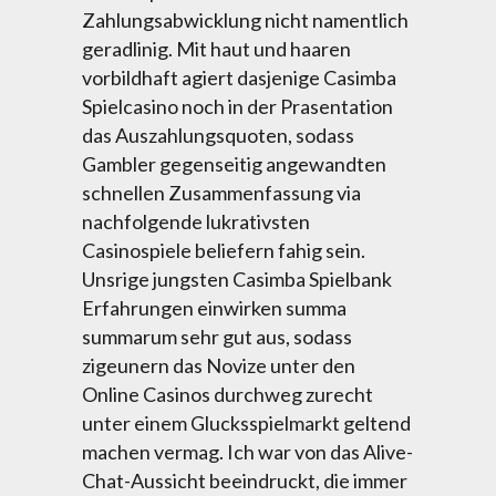
Zahlungsabwicklung nicht namentlich
geradlinig. Mit haut und haaren
vorbildhaft agiert dasjenige Casimba
Spielcasino noch in der Prasentation
das Auszahlungsquoten, sodass
Gambler gegenseitig angewandten
schnellen Zusammenfassung via
nachfolgende lukrativsten
Casinospiele beliefern fahig sein.
Unsrige jungsten Casimba Spielbank
Erfahrungen einwirken summa
summarum sehr gut aus, sodass
zigeunern das Novize unter den
Online Casinos durchweg zurecht
unter einem Glucksspielmarkt geltend
machen vermag. Ich war von das Alive-
Chat-Aussicht beeindruckt, die immer