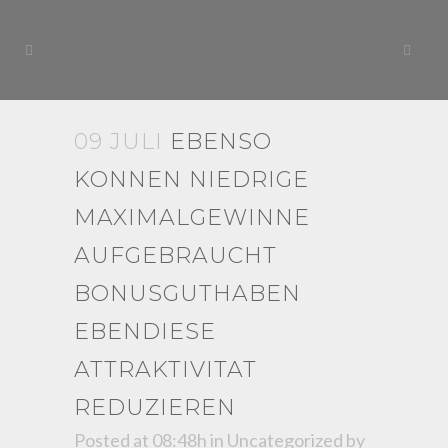
09 JULI
EBENSO
KONNEN NIEDRIGE
MAXIMALGEWINNE
AUFGEBRAUCHT
BONUSGUTHABEN
EBENDIESE
ATTRAKTIVITAT
REDUZIEREN
Posted at 08:48h
in
Uncategorized
by