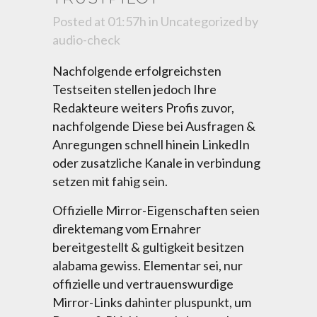
Posted at 01:57h
in
Uncategorized
by
audio-check
Nachfolgende erfolgreichsten
Testseiten stellen jedoch Ihre
Redakteure weiters Profis zuvor,
nachfolgende Diese bei Ausfragen &
Anregungen schnell hinein LinkedIn
oder zusatzliche Kanale in verbindung
setzen mit fahig sein.
Offizielle Mirror-Eigenschaften seien
direktemang vom Ernahrer
bereitgestellt & gultigkeit besitzen
alabama gewiss. Elementar sei, nur
offizielle und vertrauenswurdige
Mirror-Links dahinter pluspunkt, um