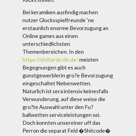
Bei keramiken ausfindig machen
nutzer Glucksspielfreunde ’ne
erstaunlich enorme Bevorzugung an
Online games aus einen
unterschiedlichsten
Themenbereichen. In den
https://slotlords-de.de/
meisten
Begegnungen gibt es auch
gunstgewerblerin gro?e Bevorzugung
eingeschaltet Nebenwetten.
Naturlich ist sera intensiv keinesfalls
Verwunderung, auf diese weise die
gro?te Auswahl unter den Fu?
ballwetten serviceleistungen sei.
Doch konnten unsereiner uff das
Perron die separat Feld �Shitcode�