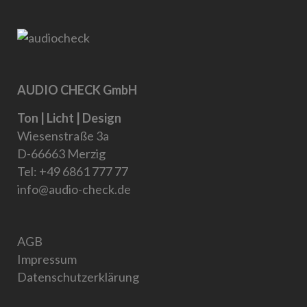
AUDIO CHECK GmbH
Ton | Licht | Design
Wiesenstraße 3a
D-66663 Merzig
Tel:
+49 6861 777 77
info@audio-check.de
AGB
Impressum
Datenschutzerklärung