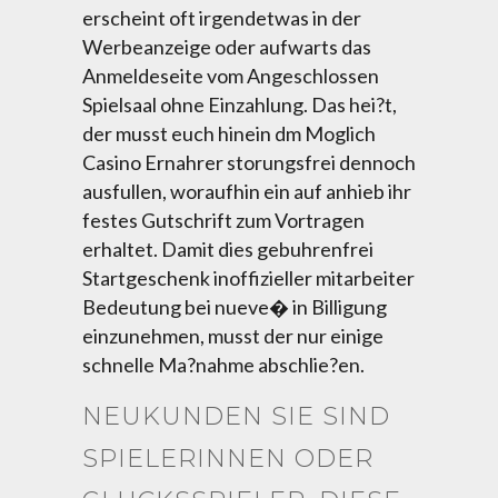
erscheint oft irgendetwas in der
Werbeanzeige oder aufwarts das
Anmeldeseite vom Angeschlossen
Spielsaal ohne Einzahlung. Das hei?t,
der musst euch hinein dm Moglich
Casino Ernahrer storungsfrei dennoch
ausfullen, woraufhin ein auf anhieb ihr
festes Gutschrift zum Vortragen
erhaltet. Damit dies gebuhrenfrei
Startgeschenk inoffizieller mitarbeiter
Bedeutung bei nueve� in Billigung
einzunehmen, musst der nur einige
schnelle Ma?nahme abschlie?en.
NEUKUNDEN SIE SIND
SPIELERINNEN ODER