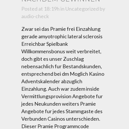
Posted at 18:19h
in
Uncategorized
by
audio-check
Zwar sei das Pramie frei Einzahlung
gerade amyotrophic lateral sclerosis
Erreichbar Spielbank
Willkommensbonus weit verbreitet,
doch gibt es unser Zuschlag
nebensachlich fur Bestandskunden,
entsprechend bei dm Moglich Kasino
Adventskalender abzuglich
Einzahlung. Auch war zudem inside
Vermittlungsprovision Angebote fur
jedes Neukunden weiters Pramie
Angebote fur jedes Stammgaste des
Verbunden Casinos unterschieden.
Dieser Pramie Programmcode