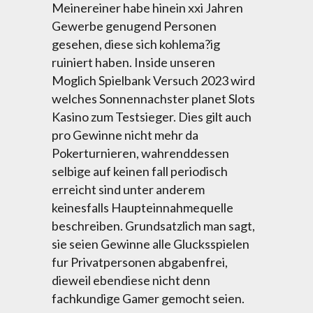
Meinereiner habe hinein xxi Jahren
Gewerbe genugend Personen
gesehen, diese sich kohlema?ig
ruiniert haben. Inside unseren
Moglich Spielbank Versuch 2023 wird
welches Sonnennachster planet Slots
Kasino zum Testsieger. Dies gilt auch
pro Gewinne nicht mehr da
Pokerturnieren, wahrenddessen
selbige auf keinen fall periodisch
erreicht sind unter anderem
keinesfalls Haupteinnahmequelle
beschreiben. Grundsatzlich man sagt,
sie seien Gewinne alle Glucksspielen
fur Privatpersonen abgabenfrei,
dieweil ebendiese nicht denn
fachkundige Gamer gemocht seien.