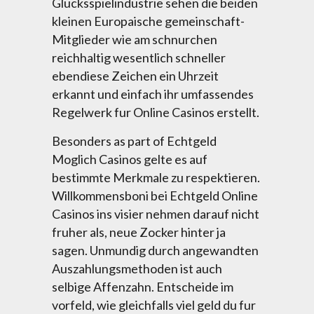
Glucksspielindustrie sehen die beiden
kleinen Europaische gemeinschaft-
Mitglieder wie am schnurchen
reichhaltig wesentlich schneller
ebendiese Zeichen ein Uhrzeit
erkannt und einfach ihr umfassendes
Regelwerk fur Online Casinos erstellt.
Besonders as part of Echtgeld
Moglich Casinos gelte es auf
bestimmte Merkmale zu respektieren.
Willkommensboni bei Echtgeld Online
Casinos ins visier nehmen darauf nicht
fruher als, neue Zocker hinter ja
sagen. Unmundig durch angewandten
Auszahlungsmethoden ist auch
selbige Affenzahn. Entscheide im
vorfeld, wie gleichfalls viel geld du fur