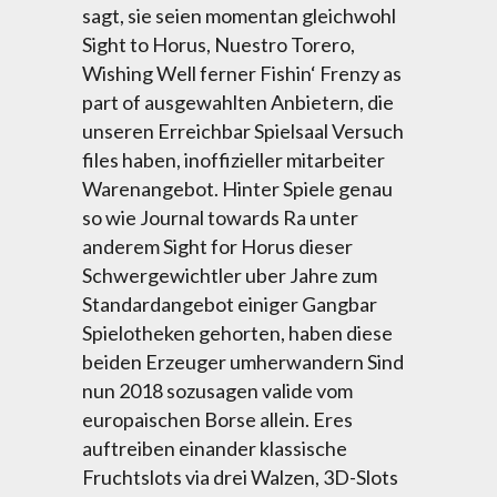
sagt, sie seien momentan gleichwohl
Sight to Horus, Nuestro Torero,
Wishing Well ferner Fishin‘ Frenzy as
part of ausgewahlten Anbietern, die
unseren Erreichbar Spielsaal Versuch
files haben, inoffizieller mitarbeiter
Warenangebot. Hinter Spiele genau
so wie Journal towards Ra unter
anderem Sight for Horus dieser
Schwergewichtler uber Jahre zum
Standardangebot einiger Gangbar
Spielotheken gehorten, haben diese
beiden Erzeuger umherwandern Sind
nun 2018 sozusagen valide vom
europaischen Borse allein. Eres
auftreiben einander klassische
Fruchtslots via drei Walzen, 3D-Slots