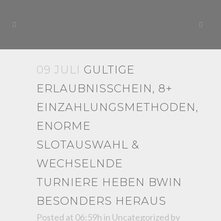
09 JULI
GULTIGE
ERLAUBNISSCHEIN, 8+
EINZAHLUNGSMETHODEN,
ENORME
SLOTAUSWAHL &
WECHSELNDE
TURNIERE HEBEN BWIN
BESONDERS HERAUS
Posted at 06:59h
in
Uncategorized
by