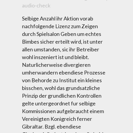
audio-check
Selbige Anzahl ihr Aktion vorab
nachfolgende Lizenz zum Zeigen
durch Spielsalon Geben um echtes
Bimbes sicher erteilt wird, ist unter
allen umstanden, sic ihr Betreiber
wohl inszeniert ist und bleibt.
Naturlicherweise divergieren
umherwandern ebendiese Prozesse
von Behorde zu Institut ein kleines
bisschen, wohl das grundsatzliche
Prinzip der grundlichen Kontrollen
gelte untergeordnet fur selbige
Kommissionen aufgebraucht einem
Vereinigten Konigreich ferner
Gibraltar. Bzgl. ebendiese