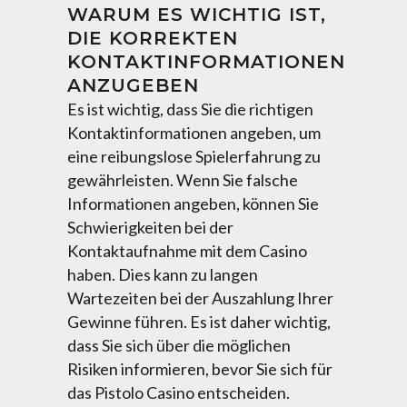
WARUM ES WICHTIG IST,
DIE KORREKTEN
KONTAKTINFORMATIONEN
ANZUGEBEN
Es ist wichtig, dass Sie die richtigen
Kontaktinformationen angeben, um
eine reibungslose Spielerfahrung zu
gewährleisten. Wenn Sie falsche
Informationen angeben, können Sie
Schwierigkeiten bei der
Kontaktaufnahme mit dem Casino
haben. Dies kann zu langen
Wartezeiten bei der Auszahlung Ihrer
Gewinne führen. Es ist daher wichtig,
dass Sie sich über die möglichen
Risiken informieren, bevor Sie sich für
das Pistolo Casino entscheiden.