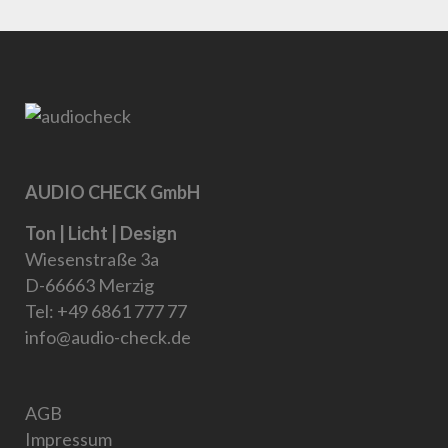
AUDIO CHECK GmbH
Ton | Licht | Design
Wiesenstraße 3a
D-66663 Merzig
Tel:
+49 6861 777 77
info@audio-check.de
AGB
Impressum