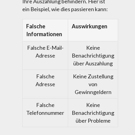
Ihre Auszahlung behindern. Hier ist
ein Beispiel, wie dies passieren kann:
Falsche
Auswirkungen
Informationen
Falsche E-Mail-
Keine
Adresse
Benachrichtigung
über Auszahlung
Falsche
Keine Zustellung
Adresse
von
Gewinngeldern
Falsche
Keine
Telefonnummer
Benachrichtigung
über Probleme