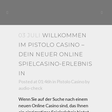
03 JULI
WILLKOMMEN
IM PISTOLO CASINO –
DEIN NEUER ONLINE
SPIELCASINO-ERLEBNIS
IN
Posted at 01:46h
in
Pistolo Casino
by
audio-check
Wenn Sie auf der Suche nach einem
neuen Online Casino sind, das Ihnen