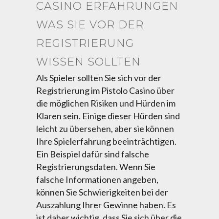
CASINO ERFAHRUNGEN
WAS SIE VOR DER
REGISTRIERUNG
WISSEN SOLLTEN
Als Spieler sollten Sie sich vor der
Registrierung im Pistolo Casino über
die möglichen Risiken und Hürden im
Klaren sein. Einige dieser Hürden sind
leicht zu übersehen, aber sie können
Ihre Spielerfahrung beeinträchtigen.
Ein Beispiel dafür sind falsche
Registrierungsdaten. Wenn Sie
falsche Informationen angeben,
können Sie Schwierigkeiten bei der
Auszahlung Ihrer Gewinne haben. Es
ist daher wichtig, dass Sie sich über die