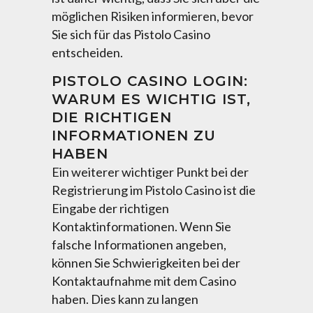
möglichen Risiken informieren, bevor
Sie sich für das Pistolo Casino
entscheiden.
PISTOLO CASINO LOGIN:
WARUM ES WICHTIG IST,
DIE RICHTIGEN
INFORMATIONEN ZU
HABEN
Ein weiterer wichtiger Punkt bei der
Registrierung im Pistolo Casino ist die
Eingabe der richtigen
Kontaktinformationen. Wenn Sie
falsche Informationen angeben,
können Sie Schwierigkeiten bei der
Kontaktaufnahme mit dem Casino
haben. Dies kann zu langen