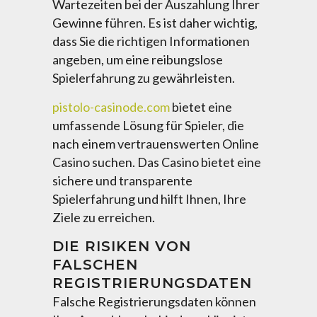
Wartezeiten bei der Auszahlung Ihrer
Gewinne führen. Es ist daher wichtig,
dass Sie die richtigen Informationen
angeben, um eine reibungslose
Spielerfahrung zu gewährleisten.
pistolo-casinode.com
bietet eine
umfassende Lösung für Spieler, die
nach einem vertrauenswerten Online
Casino suchen. Das Casino bietet eine
sichere und transparente
Spielerfahrung und hilft Ihnen, Ihre
Ziele zu erreichen.
DIE RISIKEN VON
FALSCHEN
REGISTRIERUNGSDATEN
Falsche Registrierungsdaten können