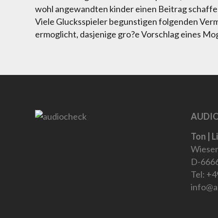
wohl angewandten kinder einen Beitrag schaffen,
Viele Glucksspieler begunstigen folgenden Ver
ermoglicht, dasjenige gro?e Vorschlag eines Mogl
AUDIO
Ton | L
Wiesen
D-6666
Tel:
+4
info@a