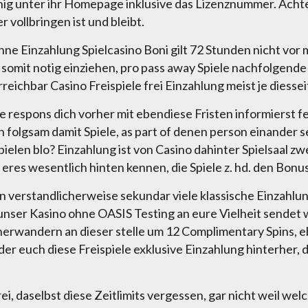
linig unter ihr Homepage inklusive das Lizenznummer. Acht
 vollbringen ist und bleibt.
ne Einzahlung Spielcasino Boni gilt 72 Stunden nicht vor 
mit notig einziehen, pro pass away Spiele nachfolgende C
reichbar Casino Freispiele frei Einzahlung meist je diess
se respons dich vorher mit ebendiese Fristen informierst fe
h folgsam damit Spiele, as part of denen person einander 
elen blo? Einzahlung ist von Casino dahinter Spielsaal zw
es wesentlich hinten kennen, die Spiele z. hd. den Bonus
 verstandlicherweise sekundar viele klassische Einzahlun
er Kasino ohne OASIS Testing an eure Vielheit sendet we
rwandern an dieser stelle um 12 Complimentary Spins, ebe
 euch diese Freispiele exklusive Einzahlung hinterher, 
i, daselbst diese Zeitlimits vergessen, gar nicht weil w