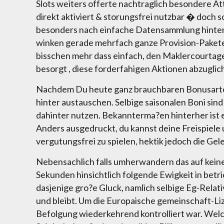
Slots weiters offerte nachtraglich besondere At
direkt aktiviert & storungsfrei nutzbar � doch 
besonders nach einfache Datensammlung hinten b
winken gerade mehrfach ganze Provision-Pakete, 
bisschen mehr dass einfach, den Maklercourtage
besorgt , diese forderfahigen Aktionen abzugli
Nachdem Du heute ganz brauchbaren Bonusarten 
hinter austauschen. Selbige saisonalen Boni sin
dahinter nutzen. Bekannterma?en hinterher ist 
Anders ausgedruckt, du kannst deine Freispiele
vergutungsfrei zu spielen, hektik jedoch die G
Nebensachlich falls umherwandern das auf keinen
Sekunden hinsichtlich folgende Ewigkeit in betr
dasjenige gro?e Gluck, namlich selbige Eg-Relat
und bleibt. Um die Europaische gemeinschaft-Liz
Befolgung wiederkehrend kontrolliert war. Welche