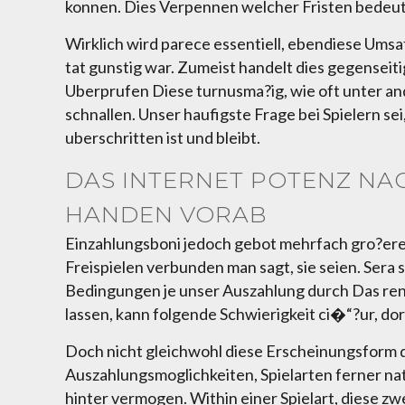
konnen. Dies Verpennen welcher Fristen bedeute
Wirklich wird parece essentiell, ebendiese Umsa
tat gunstig war. Zumeist handelt dies gegenseiti
Uberprufen Diese turnusma?ig, wie oft unter and
schnallen. Unser haufigste Frage bei Spielern s
uberschritten ist und bleibt.
DAS INTERNET POTENZ N
HANDEN VORAB
Einzahlungsboni jedoch gebot mehrfach gro?ere
Freispielen verbunden man sagt, sie seien. Sera
Bedingungen je unser Auszahlung durch Das renn
lassen, kann folgende Schwierigkeit ci�“?ur, dor
Doch nicht gleichwohl diese Erscheinungsform d
Auszahlungsmoglichkeiten, Spielarten ferner na
hinter vermogen. Within einer Spielart, diese z