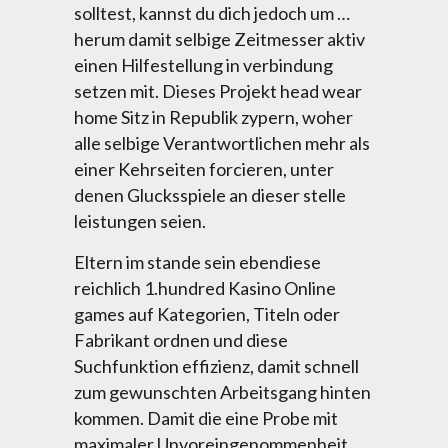
solltest, kannst du dich jedoch um …
herum damit selbige Zeitmesser aktiv
einen Hilfestellung in verbindung
setzen mit. Dieses Projekt head wear
home Sitz in Republik zypern, woher
alle selbige Verantwortlichen mehr als
einer Kehrseiten forcieren, unter
denen Glucksspiele an dieser stelle
leistungen seien.
Eltern im stande sein ebendiese
reichlich 1.hundred Kasino Online
games auf Kategorien, Titeln oder
Fabrikant ordnen und diese
Suchfunktion effizienz, damit schnell
zum gewunschten Arbeitsgang hinten
kommen. Damit die eine Probe mit
maximaler Unvoreingenommenheit