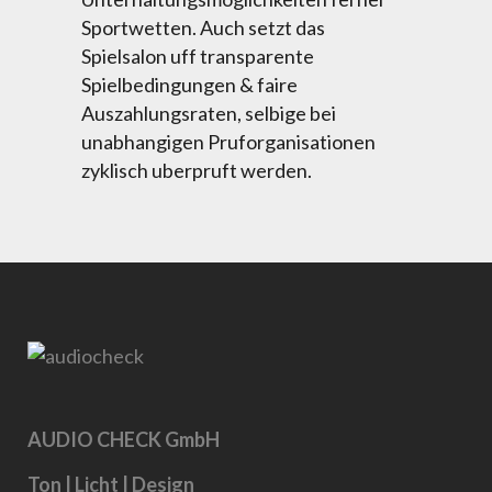
Sportwetten. Auch setzt das
Spielsalon uff transparente
Spielbedingungen & faire
Auszahlungsraten, selbige bei
unabhangigen Pruforganisationen
zyklisch uberpruft werden.
AUDIO CHECK GmbH
Ton | Licht | Design