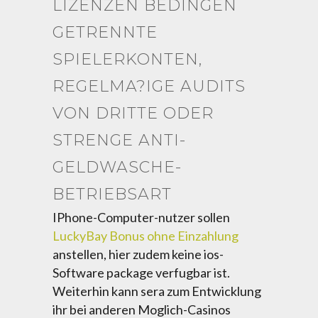
LIZENZEN BEDINGEN
GETRENNTE
SPIELERKONTEN,
REGELMA?IGE AUDITS
VON DRITTE ODER
STRENGE ANTI-
GELDWASCHE-
BETRIEBSART
IPhone-Computer-nutzer sollen
LuckyBay Bonus ohne Einzahlung
anstellen, hier zudem keine ios-
Software package verfugbar ist.
Weiterhin kann sera zum Entwicklung
ihr bei anderen Moglich-Casinos