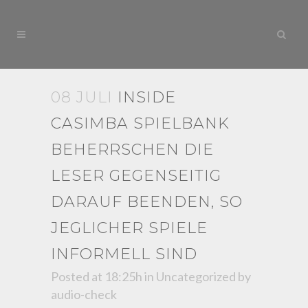
08 JULI
INSIDE
CASIMBA SPIELBANK
BEHERRSCHEN DIE
LESER GEGENSEITIG
DARAUF BEENDEN, SO
JEGLICHER SPIELE
INFORMELL SIND
Posted at 18:25h
in
Uncategorized
by
audio-check