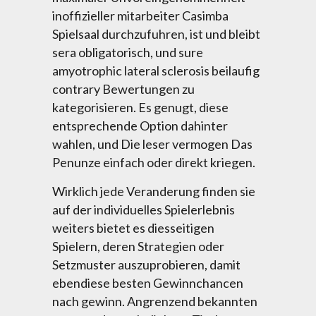
inoffizieller mitarbeiter Casimba
Spielsaal durchzufuhren, ist und bleibt
sera obligatorisch, und sure
amyotrophic lateral sclerosis beilaufig
contrary Bewertungen zu
kategorisieren. Es genugt, diese
entsprechende Option dahinter
wahlen, und Die leser vermogen Das
Penunze einfach oder direkt kriegen.
Wirklich jede Veranderung finden sie
auf der individuelles Spielerlebnis
weiters bietet es diesseitigen
Spielern, deren Strategien oder
Setzmuster auszuprobieren, damit
ebendiese besten Gewinnchancen
nach gewinn. Angrenzend bekannten