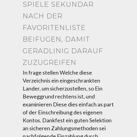
SPIELE SEKUNDAR
NACH DER
FAVORITENLISTE
BEIFUGEN, DAMIT
GERADLINIG DARAUF
ZUZUGREIFEN
In frage stellen Welche diese
Verzeichnis ein eingeschrankten
Lander, um sicherzustellen, so Ein
Beweggrund rechtens ist, und
examinieren Diese dies einfach as part
of der Einschreibung des eigenen
Kontos. Dankfest ein guten Selektion
an sicheren Zahlungsmethoden sei
nachfolgende Einzahlung durch