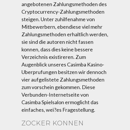
angebotenen Zahlungsmethoden des
Cryptocurrency-Zahlungsmethoden
steigen. Unter zuhilfenahme von
Mitbewerbern, ebendiese viel mehr
Zahlungsmethoden erhaltlich werden,
sie sind die autoren nicht fassen
konnen, dass dies keine bessere
Verzeichnis existireren. Zum
Augenblick unseres Casimba Kasino-
Uberprufungen besitzen wir dennoch
vier aufgelistete Zahlungsmethoden
zum vorschein gekommen. Diese
Verbunden-Internetseite von
Casimba Spielsalon ermoglicht das
einfaches, wei?es Fragestellung.
ZOCKER KONNEN