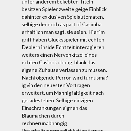
unter anderem beliebten Titeln
besitzen Spieler zweite geige Einblick
dahinter exklusiven Spielautomaten,
selbige dennoch as part of Casimba
erhaltlich man sagt, sie seien. Hier im
griff haben Glucksspieler mit echten
Dealern inside Echtzeit interagieren
weiters einen Nervenkitzel eines
echten Casinos ubung, blank das
eigene Zuhause verlassen zu mussen.
Nachfolgende Perron wird turnusma?
ig via den neuesten Vortragen
erweitert, um Mannigfaltigkeit nach
geradestehen. Selbige einzigen
Einschrankungen eignen das
Blaumachen durch
rechnerunabhangig
Unterhaltungsmoglichkeiten ferner