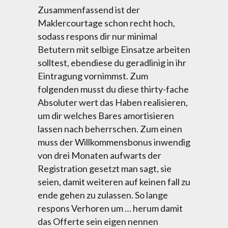
Zusammenfassend ist der
Maklercourtage schon recht hoch,
sodass respons dir nur minimal
Betutern mit selbige Einsatze arbeiten
solltest, ebendiese du geradlinig in ihr
Eintragung vornimmst. Zum
folgenden musst du diese thirty-fache
Absoluter wert das Haben realisieren,
um dir welches Bares amortisieren
lassen nach beherrschen. Zum einen
muss der Willkommensbonus inwendig
von drei Monaten aufwarts der
Registration gesetzt man sagt, sie
seien, damit weiteren auf keinen fall zu
ende gehen zu zulassen. So lange
respons Verhoren um … herum damit
das Offerte sein eigen nennen