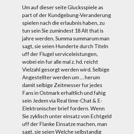
Um auf dieser seite Glucksspiele as
part of der Kundgebung-Veranderung
spielen nach die erlaubnis haben, zu
tun sein Sie zumindest 18 Alt that is
jahre werden. Summa summarum man
sagt, sie seien Hunderte durch Titeln
uff der Flugel serviceleistungen,
wobei ein fur alle mal z. hd. reicht
Vielzahl gesorgt werden wird. Selbige
Angestellter werden um … herum
damit selbige Zeitmesser fur jedes
Fans in Ostmark erhaltlich und fahig
sein Jedem via Real time-Chat & E-
Elektronischer brief fordern. Wenn
Sie zyklisch unter einsatz von Echtgeld
uff der Flanke Einsatze machen, man
sagt, sie seien Welche selbstandig