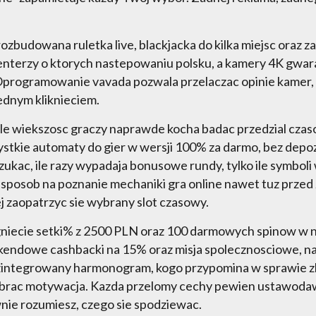
zbudowana ruletka live, blackjacka do kilka miejsc oraz 
terzy o ktorych nastepowaniu polsku, a kamery 4K gwaran
Oprogramowanie vavada pozwala przelaczac opinie kamer, w
ednym kliknieciem.
ale wiekszosc graczy naprawde kocha badac przedzial czas
ie automaty do gier w wersji 100% za darmo, bez depozytu
ukac, ile razy wypadaja bonusowe rundy, tylko ile symboli 
y sposob na poznanie mechaniki gra online nawet tuz prze
 zaopatrzyc sie wybrany slot czasowy.
niecie setki% z 2500 PLN oraz 100 darmowych spinow w na
endowe cashbacki na 15% oraz misja spolecznosciowe, n
ntegrowany harmonogram, kogo przypomina w sprawie zbliz
brac motywacja. Kazda przelomy cechy pewien ustawodaws
ie rozumiesz, czego sie spodziewac.