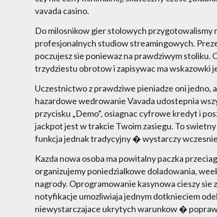
vavada casino.
Do milosnikow gier stolowych przygotowalismy ro
profesjonalnych studiow streamingowych. Prezen
poczujesz sie poniewaz na prawdziwym stoliku. 
trzydziestu obrotow i zapisywac ma wskazowki j
Uczestnictwo z prawdziwe pieniadze oni jedno, 
hazardowe wedrowanie Vavada udostepnia wszystk
przycisku „Demo“, osiagnac cyfrowe kredyt i posz
jackpot jest w trakcie Twoim zasiegu. To swietn
funkcja jednak tradycyjny � wystarczy wczesniej
Kazda nowa osoba ma powitalny paczka przeciag
organizujemy poniedzialkowe doladowania, week
nagrody. Oprogramowanie kasynowa cieszy sie zi
notyfikacje umozliwiaja jednym dotknieciem ode
niewystarczajace ukrytych warunkow � poprawn