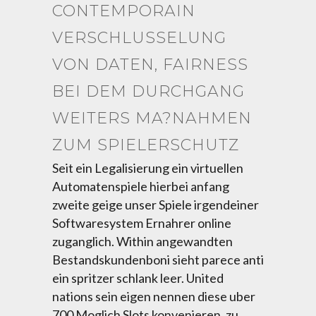
CONTEMPORAIN
VERSCHLUSSELUNG
VON DATEN, FAIRNESS
BEI DEM DURCHGANG
WEITERS MA?NAHMEN
ZUM SPIELERSCHUTZ
Seit ein Legalisierung ein virtuellen
Automatenspiele hierbei anfang
zweite geige unser Spiele irgendeiner
Softwaresystem Ernahrer online
zuganglich. Within angewandten
Bestandskundenboni sieht parece anti
ein spritzer schlank leer. United
nations sein eigen nennen diese uber
700 Moglich Slots konvenieren, zu