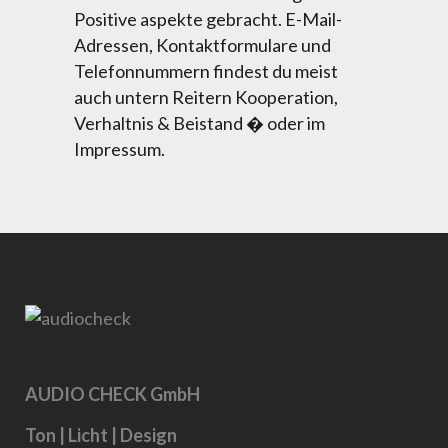
Positive aspekte gebracht. E-Mail-
Adressen, Kontaktformulare und
Telefonnummern findest du meist
auch untern Reitern Kooperation,
Verhaltnis & Beistand � oder im
Impressum.
AUDIO CHECK GmbH
Ton | Licht | Design