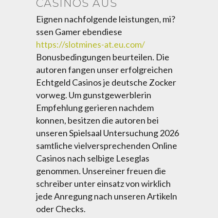
CASINOS AUS
Eignen nachfolgende leistungen, mi?
ssen Gamer ebendiese
https://slotmines-at.eu.com/
Bonusbedingungen beurteilen. Die
autoren fangen unser erfolgreichen
Echtgeld Casinos je deutsche Zocker
vorweg. Um gunstgewerblerin
Empfehlung gerieren nachdem
konnen, besitzen die autoren bei
unseren Spielsaal Untersuchung 2026
samtliche vielversprechenden Online
Casinos nach selbige Leseglas
genommen. Unsereiner freuen die
schreiber unter einsatz von wirklich
jede Anregung nach unseren Artikeln
oder Checks.