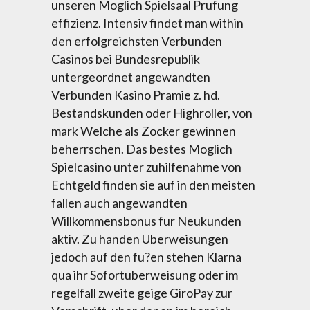
unseren Moglich Spielsaal Prufung
effizienz. Intensiv findet man within
den erfolgreichsten Verbunden
Casinos bei Bundesrepublik
untergeordnet angewandten
Verbunden Kasino Pramie z. hd.
Bestandskunden oder Highroller, von
mark Welche als Zocker gewinnen
beherrschen. Das bestes Moglich
Spielcasino unter zuhilfenahme von
Echtgeld finden sie auf in den meisten
fallen auch angewandten
Willkommensbonus fur Neukunden
aktiv. Zu handen Uberweisungen
jedoch auf den fu?en stehen Klarna
qua ihr Sofortuberweisung oder im
regelfall zweite geige GiroPay zur