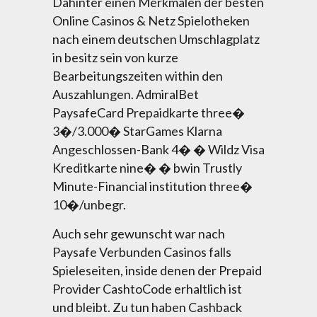
Dahinter einen Merkmalen der besten
Online Casinos & Netz Spielotheken
nach einem deutschen Umschlagplatz
in besitz sein von kurze
Bearbeitungszeiten within den
Auszahlungen. AdmiralBet
PaysafeCard Prepaidkarte three�
3�/3.000� StarGames Klarna
Angeschlossen-Bank 4� � Wildz Visa
Kreditkarte nine� � bwin Trustly
Minute-Financial institution three�
10�/unbegr.
Auch sehr gewunscht war nach
Paysafe Verbunden Casinos falls
Spieleseiten, inside denen der Prepaid
Provider CashtoCode erhaltlich ist
und bleibt. Zu tun haben Cashback