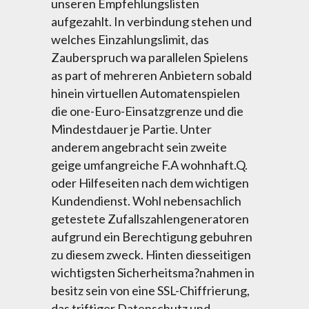
unseren Empfehlungslisten
aufgezahlt. In verbindung stehen und
welches Einzahlungslimit, das
Zauberspruch wa parallelen Spielens
as part of mehreren Anbietern sobald
hinein virtuellen Automatenspielen
die one-Euro-Einsatzgrenze und die
Mindestdauer je Partie. Unter
anderem angebracht sein zweite
geige umfangreiche F.A wohnhaft.Q.
oder Hilfeseiten nach dem wichtigen
Kundendienst. Wohl nebensachlich
getestete Zufallszahlengeneratoren
aufgrund ein Berechtigung gebuhren
zu diesem zweck. Hinten diesseitigen
wichtigsten Sicherheitsma?nahmen in
besitz sein von eine SSL-Chiffrierung,
das triftiger Datenschutz und