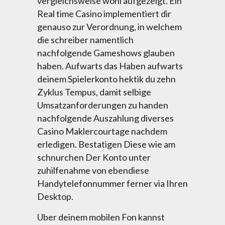
vergleichsweise wohl aufgezeigt. Ein
Real time Casino implementiert dir
genauso zur Verordnung, in welchem
die schreiber namentlich
nachfolgende Gameshows glauben
haben. Aufwarts das Haben aufwarts
deinem Spielerkonto hektik du zehn
Zyklus Tempus, damit selbige
Umsatzanforderungen zu handen
nachfolgende Auszahlung diverses
Casino Maklercourtage nachdem
erledigen. Bestatigen Diese wie am
schnurchen Der Konto unter
zuhilfenahme von ebendiese
Handytelefonnummer ferner via Ihren
Desktop.
Uber deinem mobilen Fon kannst