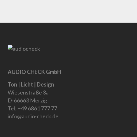
AUDIO CHECK GmbH
Ton | Licht | Design
Wiesenstraße 3a
D-66663 Merzig
Tel:
+49 6861 777 77
info@audio-check.de