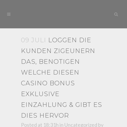
09 JULI
LOGGEN DIE
KUNDEN ZIGEUNERN
DAS, BENOTIGEN
WELCHE DIESEN
CASINO BONUS
EXKLUSIVE
EINZAHLUNG & GIBT ES
DIES HERVOR
Posted at 18:31h
in
Uncategorized
by