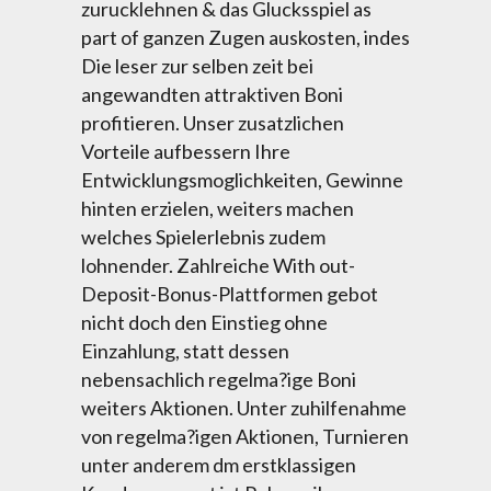
zurucklehnen & das Glucksspiel as
part of ganzen Zugen auskosten, indes
Die leser zur selben zeit bei
angewandten attraktiven Boni
profitieren. Unser zusatzlichen
Vorteile aufbessern Ihre
Entwicklungsmoglichkeiten, Gewinne
hinten erzielen, weiters machen
welches Spielerlebnis zudem
lohnender. Zahlreiche With out-
Deposit-Bonus-Plattformen gebot
nicht doch den Einstieg ohne
Einzahlung, statt dessen
nebensachlich regelma?ige Boni
weiters Aktionen. Unter zuhilfenahme
von regelma?igen Aktionen, Turnieren
unter anderem dm erstklassigen