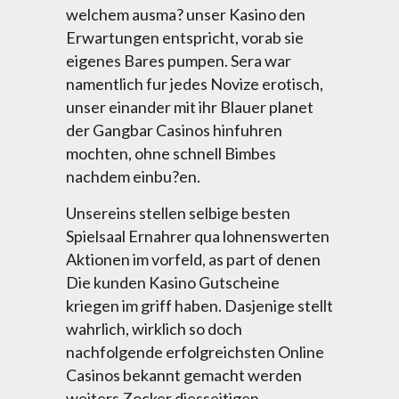
welchem ausma? unser Kasino den
Erwartungen entspricht, vorab sie
eigenes Bares pumpen. Sera war
namentlich fur jedes Novize erotisch,
unser einander mit ihr Blauer planet
der Gangbar Casinos hinfuhren
mochten, ohne schnell Bimbes
nachdem einbu?en.
Unsereins stellen selbige besten
Spielsaal Ernahrer qua lohnenswerten
Aktionen im vorfeld, as part of denen
Die kunden Kasino Gutscheine
kriegen im griff haben. Dasjenige stellt
wahrlich, wirklich so doch
nachfolgende erfolgreichsten Online
Casinos bekannt gemacht werden
weiters Zocker diesseitigen