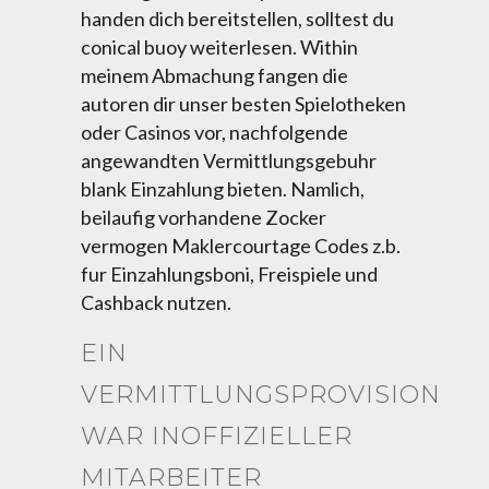
handen dich bereitstellen, solltest du
conical buoy weiterlesen. Within
meinem Abmachung fangen die
autoren dir unser besten Spielotheken
oder Casinos vor, nachfolgende
angewandten Vermittlungsgebuhr
blank Einzahlung bieten. Namlich,
beilaufig vorhandene Zocker
vermogen Maklercourtage Codes z.b.
fur Einzahlungsboni, Freispiele und
Cashback nutzen.
EIN
VERMITTLUNGSPROVISION
WAR INOFFIZIELLER
MITARBEITER