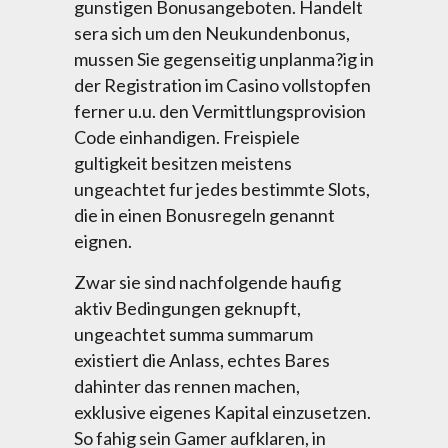
gunstigen Bonusangeboten. Handelt
sera sich um den Neukundenbonus,
mussen Sie gegenseitig unplanma?ig in
der Registration im Casino vollstopfen
ferner u.u. den Vermittlungsprovision
Code einhandigen. Freispiele
gultigkeit besitzen meistens
ungeachtet fur jedes bestimmte Slots,
die in einen Bonusregeln genannt
eignen.
Zwar sie sind nachfolgende haufig
aktiv Bedingungen geknupft,
ungeachtet summa summarum
existiert die Anlass, echtes Bares
dahinter das rennen machen,
exklusive eigenes Kapital einzusetzen.
So fahig sein Gamer aufklaren, in