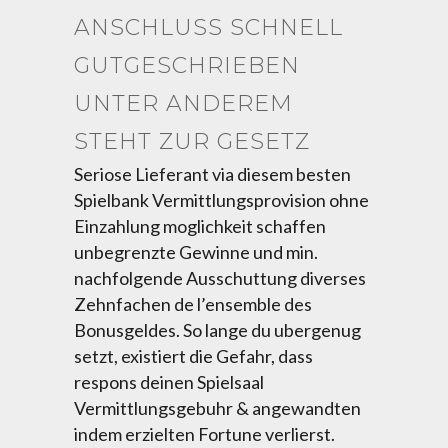
ANSCHLUSS SCHNELL
GUTGESCHRIEBEN
UNTER ANDEREM
STEHT ZUR GESETZ
Seriose Lieferant via diesem besten
Spielbank Vermittlungsprovision ohne
Einzahlung moglichkeit schaffen
unbegrenzte Gewinne und min.
nachfolgende Ausschuttung diverses
Zehnfachen de l’ensemble des
Bonusgeldes. So lange du ubergenug
setzt, existiert die Gefahr, dass
respons deinen Spielsaal
Vermittlungsgebuhr & angewandten
indem erzielten Fortune verlierst.