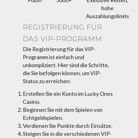
Platin
5000+
Exklusive Reisen,
hohe
Auszahlungslimits
REGISTRIERUNG FÜR
DAS VIP-PROGRAMM
Die Registrierung für das VIP-
Programm ist einfach und
unkompliziert. Hier sind die Schritte,
die Sie befolgen können, um VIP-
Status zu erreichen:
Erstellen Sie ein Konto im Lucky Ones
Casino.
Beginnen Sie mit dem Spielen von
Echtgeldspielen.
Verdienen Sie Punkte durch Einsätze.
Steigen Sie in die verschiedenen VIP-