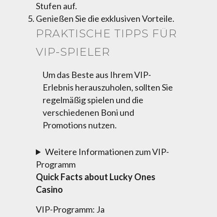
Stufen auf.
Genießen Sie die exklusiven Vorteile.
PRAKTISCHE TIPPS FÜR
VIP-SPIELER
Um das Beste aus Ihrem VIP-
Erlebnis herauszuholen, sollten Sie
regelmäßig spielen und die
verschiedenen Boni und
Promotions nutzen.
Weitere Informationen zum VIP-
Programm
Quick Facts about Lucky Ones
Casino
VIP-Programm: Ja