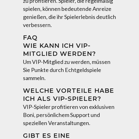
zu profitieren. Spieler, die regelmäßig
spielen, können bedeutende Anreize
genießen, die ihr Spielerlebnis deutlich
verbessern.
FAQ
WIE KANN ICH VIP-
MITGLIED WERDEN?
Um VIP-Mitglied zu werden, müssen
Sie Punkte durch Echtgeldspiele
sammeln.
WELCHE VORTEILE HABE
ICH ALS VIP-SPIELER?
VIP-Spieler profitieren von exklusiven
Boni, persönlichem Support und
speziellen Veranstaltungen.
GIBT ES EINE