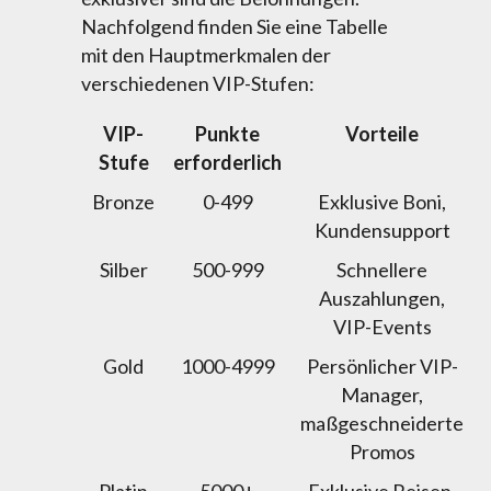
Nachfolgend finden Sie eine Tabelle
mit den Hauptmerkmalen der
verschiedenen VIP-Stufen:
VIP-
Punkte
Vorteile
Stufe
erforderlich
Bronze
0-499
Exklusive Boni,
Kundensupport
Silber
500-999
Schnellere
Auszahlungen,
VIP-Events
Gold
1000-4999
Persönlicher VIP-
Manager,
maßgeschneiderte
Promos