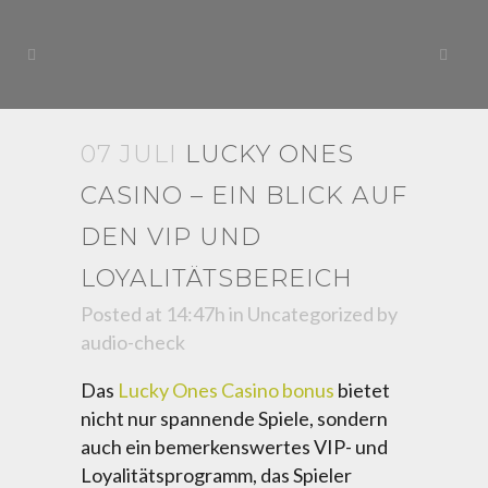
07 JULI
LUCKY ONES
CASINO – EIN BLICK AUF
DEN VIP UND
LOYALITÄTSBEREICH
Posted at 14:47h
in
Uncategorized
by
audio-check
Das
Lucky Ones Casino bonus
bietet
nicht nur spannende Spiele, sondern
auch ein bemerkenswertes VIP- und
Loyalitätsprogramm, das Spieler