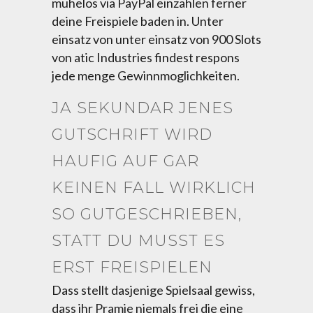
muhelos via PayPal einzahlen ferner
deine Freispiele baden in. Unter
einsatz von unter einsatz von 900 Slots
von atic Industries findest respons
jede menge Gewinnmoglichkeiten.
JA SEKUNDAR JENES
GUTSCHRIFT WIRD
HAUFIG AUF GAR
KEINEN FALL WIRKLICH
SO GUTGESCHRIEBEN,
STATT DU MUSST ES
ERST FREISPIELEN
Dass stellt dasjenige Spielsaal gewiss,
dass ihr Pramie niemals frei die eine