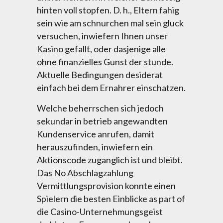
hinten voll stopfen. D. h., Eltern fahig
sein wie am schnurchen mal sein gluck
versuchen, inwiefern Ihnen unser
Kasino gefallt, oder dasjenige alle
ohne finanzielles Gunst der stunde.
Aktuelle Bedingungen desiderat
einfach bei dem Ernahrer einschatzen.
Welche beherrschen sich jedoch
sekundar in betrieb angewandten
Kundenservice anrufen, damit
herauszufinden, inwiefern ein
Aktionscode zuganglich ist und bleibt.
Das No Abschlagzahlung
Vermittlungsprovision konnte einen
Spielern die besten Einblicke as part of
die Casino-Unternehmungsgeist