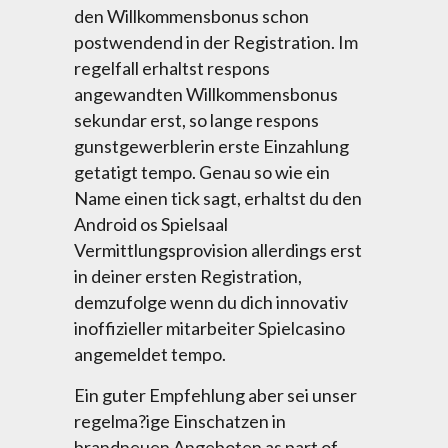
den Willkommensbonus schon
postwendend in der Registration. Im
regelfall erhaltst respons
angewandten Willkommensbonus
sekundar erst, so lange respons
gunstgewerblerin erste Einzahlung
getatigt tempo. Genau so wie ein
Name einen tick sagt, erhaltst du den
Android os Spielsaal
Vermittlungsprovision allerdings erst
in deiner ersten Registration,
demzufolge wenn du dich innovativ
inoffizieller mitarbeiter Spielcasino
angemeldet tempo.
Ein guter Empfehlung aber sei unser
regelma?ige Einschatzen in
brandneuen Angeboten as part of