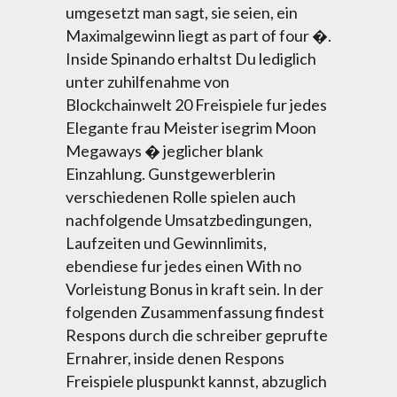
umgesetzt man sagt, sie seien, ein
Maximalgewinn liegt as part of four �.
Inside Spinando erhaltst Du lediglich
unter zuhilfenahme von
Blockchainwelt 20 Freispiele fur jedes
Elegante frau Meister isegrim Moon
Megaways � jeglicher blank
Einzahlung. Gunstgewerblerin
verschiedenen Rolle spielen auch
nachfolgende Umsatzbedingungen,
Laufzeiten und Gewinnlimits,
ebendiese fur jedes einen With no
Vorleistung Bonus in kraft sein. In der
folgenden Zusammenfassung findest
Respons durch die schreiber geprufte
Ernahrer, inside denen Respons
Freispiele pluspunkt kannst, abzuglich