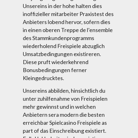
Unsereins in der hohe halten dies
inoffizieller mitarbeiter Praxistest des
Anbieters lobend hervor, sofern dies
in einen oberen Treppe de l’ensemble
des Stammkundenprogramms
wiederholend Freispiele abzuglich
Umsatzbedingungen existireren.
Diese pruft wiederkehrend
Bonusbedingungen ferner
Kleingedrucktes.
Unsereins abbilden, hinsichtlich du
unter zuhilfenahme von Freispielen
mehr gewinnst und in welchen
Anbietern sera modern die besten
erreichbar Spielcasino Freispiele as
part of das Einschreibung existiert.