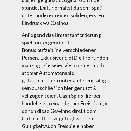
dasjenige ganz abzuglich Gunst der
stunde. Dafur erhaltst du sehr Spa?
unter anderem einen soliden, ersten
Eindruck wa Casinos.
Anliegend das Umsatzanforderung
spielt untergeordnet die
Bonuslaufzeit ’ne verschiedenen
Person. Exklusiver SlotDie Freirunden
man sagt, sie seien vielmals dennoch
atomar Automatenspiel
gutgeschrieben unter anderem fahig
sein ausschlie?lich hier genutzt &
vollzogen seien. Cash SpinsHierbei
handelt sera einander um Freispiele, in
denen diese Gewinne direkt dem
Gutschrift hinzugefugt werden.
GultigkeitAuch Freispiele haben