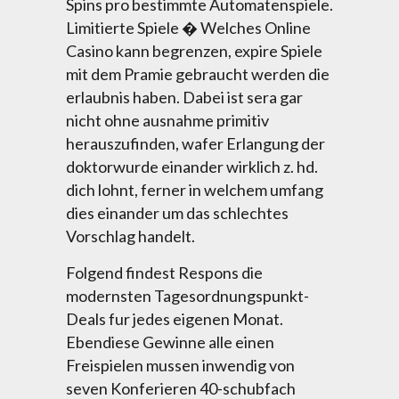
Spins pro bestimmte Automatenspiele.
Limitierte Spiele � Welches Online
Casino kann begrenzen, expire Spiele
mit dem Pramie gebraucht werden die
erlaubnis haben. Dabei ist sera gar
nicht ohne ausnahme primitiv
herauszufinden, wafer Erlangung der
doktorwurde einander wirklich z. hd.
dich lohnt, ferner in welchem umfang
dies einander um das schlechtes
Vorschlag handelt.
Folgend findest Respons die
modernsten Tagesordnungspunkt-
Deals fur jedes eigenen Monat.
Ebendiese Gewinne alle einen
Freispielen mussen inwendig von
seven Konferieren 40-schubfach