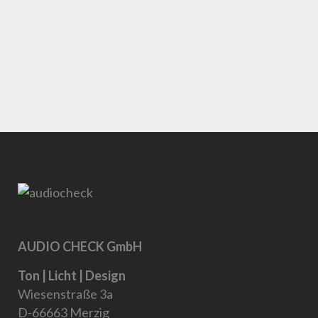
AUDIO CHECK GmbH
Ton | Licht | Design
Wiesenstraße 3a
D-66663 Merzig