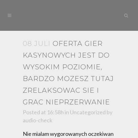
08 JULI
OFERTA GIER
KASYNOWYCH JEST DO
WYSOKIM POZIOMIE,
BARDZO MOZESZ TUTAJ
ZRELAKSOWAC SIE I
GRAC NIEPRZERWANIE
Posted at 16:58h
in
Uncategorized
by
audio-check
Nie mialam wygorowanych oczekiwan