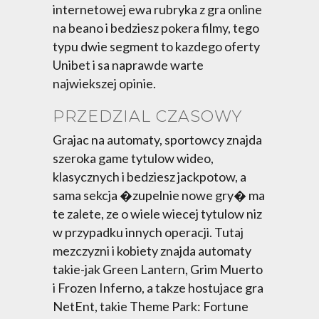
internetowej ewa rubryka z gra online
na beano i bedziesz pokera filmy, tego
typu dwie segment to kazdego oferty
Unibet i sa naprawde warte
najwiekszej opinie.
PRZEDZIAL CZASOWY
Grajac na automaty, sportowcy znajda
szeroka game tytulow wideo,
klasycznych i bedziesz jackpotow, a
sama sekcja �zupelnie nowe gry� ma
te zalete, ze o wiele wiecej tytulow niz
w przypadku innych operacji. Tutaj
mezczyzni i kobiety znajda automaty
takie-jak Green Lantern, Grim Muerto
i Frozen Inferno, a takze hostujace gra
NetEnt, takie Theme Park: Fortune