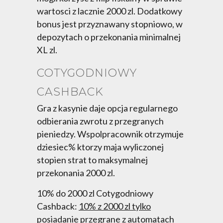
wartosci z lacznie 2000 zl. Dodatkowy
bonus jest przyznawany stopniowo, w
depozytach o przekonania minimalnej
XL zl.
COTYGODNIOWY
CASHBACK
Gra z kasynie daje opcja regularnego
odbierania zwrotu z przegranych
pieniedzy. Wspolpracownik otrzymuje
dziesiec% ktorzy maja wyliczonej
stopien strat to maksymalnej
przekonania 2000 zl.
10% do 2000 zl Cotygodniowy
Cashback:
10% z 2000 zl tylko
posiadanie przegrane z automatach