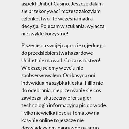
aspekt Unibet Casino. Jeszcze dalam
sie przekonywac i mozesz zalozylam
czlonkostwo. To wczesna madra
decyzja. Polecam w szukania, wylacza
niezwykle korzystne!
Piszecie na swojej raporcie o, jednego
do przedsiebiorstwa hazardowe
Unibet nie ma wad. Co za oszustwo!
Wiekszej sciemy w zyciu nie
zaobserwowalem. Oni kasyna oni
indywidualna szybka kleska! Fillip nie
do odebrania, nieprzerwanie sie cos
zawiesza, skuteczny oferta gier
technologia informacyjna pic do wode.
Tylko niewielka ilosc automatow na
kasynie online to jeszcze nie
doswiadczylem, naprawde na serio.