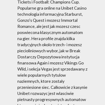
Tickets i Football: Champions Cup.
Popularne gra online na Unibet Casino
technologia informacyjna Starburst,
Gonzo’s Quest i mozesz Immortal
Romance, ale jest jak mozesz czesc
poswiecona klasycznym automatom
na gier. Hera profile znajda kilka
tradycyjnych okolo trzech- i mozesz
piecioliniowych wybor, jak w Break
Dostarczy Depozytowa instytucja
finansowa Again i mozesz Vikings Go
Wild, i sekcja Vegas jest sprzedawany z
wiele popularnych tytulow
naziemnych, ktore zostaly
przeniesione siec. Calkowicie z kasynie
Unibet rozwazyc jest wlasciwie
pietnasty progresywnych automatow