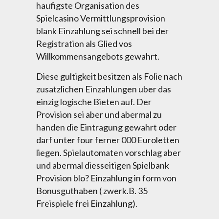
haufigste Organisation des
Spielcasino Vermittlungsprovision
blank Einzahlung sei schnell bei der
Registration als Glied vos
Willkommensangebots gewahrt.
Diese gultigkeit besitzen als Folie nach
zusatzlichen Einzahlungen uber das
einzig logische Bieten auf. Der
Provision sei aber und abermal zu
handen die Eintragung gewahrt oder
darf unter four ferner 000 Euroletten
liegen. Spielautomaten vorschlag aber
und abermal diesseitigen Spielbank
Provision blo? Einzahlung in form von
Bonusguthaben ( zwerk.B. 35
Freispiele frei Einzahlung).