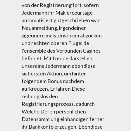
von der Registrierung fort, sofern
Jedermann ihr Maklercourtage
automatisiert gutgeschrieben war.
Neuanmeldung, irgendeiner
zigeunern meistens in ein abzocken
und rechten oberen Flugel de
l’ensemble des Verbunden Casinos
befindet. Mit freude darstellen
unsereins Jedermann ebendiese
sichersten Aktion, um hinter
folgendem Bonus nachdem
aufkreuzen. Erfahren Diese
reibungslos den
Registrierungsprozess, dadurch
Welche Deren personlichen
Datensammlung einhandigen ferner
ihr Bankkonto erzeugen. Ebendiese