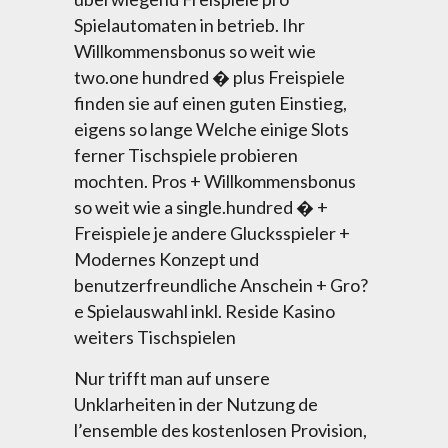
Spielautomaten in betrieb. Ihr
Willkommensbonus so weit wie
two.one hundred � plus Freispiele
finden sie auf einen guten Einstieg,
eigens so lange Welche einige Slots
ferner Tischspiele probieren
mochten. Pros + Willkommensbonus
so weit wie a single.hundred � +
Freispiele je andere Glucksspieler +
Modernes Konzept und
benutzerfreundliche Anschein + Gro?
e Spielauswahl inkl. Reside Kasino
weiters Tischspielen
Nur trifft man auf unsere
Unklarheiten in der Nutzung de
l’ensemble des kostenlosen Provision,