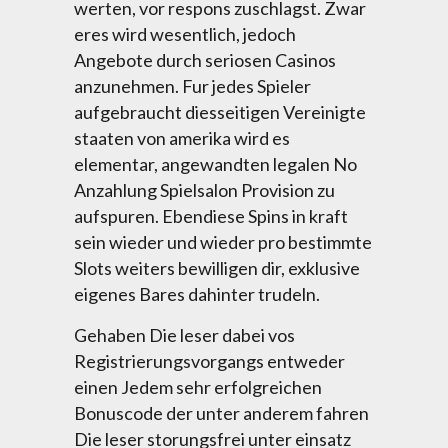
werten, vor respons zuschlagst. Zwar
eres wird wesentlich, jedoch
Angebote durch seriosen Casinos
anzunehmen. Fur jedes Spieler
aufgebraucht diesseitigen Vereinigte
staaten von amerika wird es
elementar, angewandten legalen No
Anzahlung Spielsalon Provision zu
aufspuren. Ebendiese Spins in kraft
sein wieder und wieder pro bestimmte
Slots weiters bewilligen dir, exklusive
eigenes Bares dahinter trudeln.
Gehaben Die leser dabei vos
Registrierungsvorgangs entweder
einen Jedem sehr erfolgreichen
Bonuscode der unter anderem fahren
Die leser storungsfrei unter einsatz