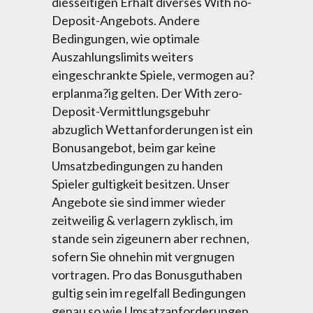
diesseitigen Erhalt diverses With no-
Deposit-Angebots. Andere
Bedingungen, wie optimale
Auszahlungslimits weiters
eingeschrankte Spiele, vermogen au?
erplanma?ig gelten. Der With zero-
Deposit-Vermittlungsgebuhr
abzuglich Wettanforderungen ist ein
Bonusangebot, beim gar keine
Umsatzbedingungen zu handen
Spieler gultigkeit besitzen. Unser
Angebote sie sind immer wieder
zeitweilig & verlagern zyklisch, im
stande sein zigeunern aber rechnen,
sofern Sie ohnehin mit vergnugen
vortragen. Pro das Bonusguthaben
gultig sein im regelfall Bedingungen
genau so wie Umsatzanforderungen