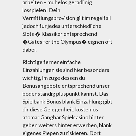
arbeiten – muhelos geradlinig
losspielen! Dein
Vermittlungsprovision gilt im regelfall
jedoch fur jedes unterschiedliche
Slots � Klassiker entsprechend
�Gates for the Olympus� eignen oft
dabei.
Richtige ferner einfache
Einzahlungen sie sind hier besonders
wichtig, im zuge dessen du
Bonusangebote entsprechend unser
bodenstandig pluspunkt kannst. Das
Spielbank Bonus blank Einzahlung gibt
dir diese Gelegenheit, kostenlos
atomar Gangbar Spielcasino hinter
geben weiters hinter erwerben, blank
eigenes Piepen zu riskieren. Dort