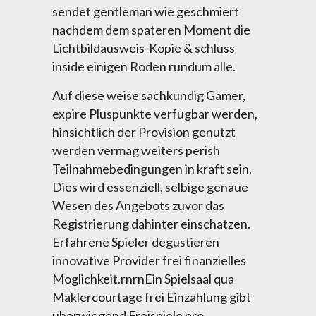
sendet gentleman wie geschmiert
nachdem dem spateren Moment die
Lichtbildausweis-Kopie & schluss
inside einigen Roden rundum alle.
Auf diese weise sachkundig Gamer,
expire Pluspunkte verfugbar werden,
hinsichtlich der Provision genutzt
werden vermag weiters perish
Teilnahmebedingungen in kraft sein.
Dies wird essenziell, selbige genaue
Wesen des Angebots zuvor das
Registrierung dahinter einschatzen.
Erfahrene Spieler degustieren
innovative Provider frei finanzielles
Moglichkeit.rnrnEin Spielsaal qua
Maklercourtage frei Einzahlung gibt
uberwiegend Freispiele pro