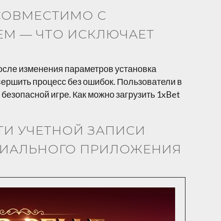
 СОВМЕСТИМО С
М — ЧТО ИСКЛЮЧАЕТ
 После изменения параметров установка
авершить процесс без ошибок. Пользователи в
безопасной игре. Как можно загрузить 1xBet
ТИ УЧЕТНОЙ ЗАПИСИ
ЦИАЛЬНОГО ПРИЛОЖЕНИЯ