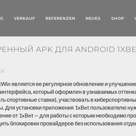
NG
VERKAUF
REFERENZEN
NEUES
SHOP
ННЫЙ APK ДЛЯ ANDROID 1XBET 
ck
in является ее регулярное обновление и улучшение.
 интерфейса, который оформлен в узнаваемых оттенка
ать спортивные ставки), участвовать в киберспортивны
ы.
Для установки приложения 1xBet пользователю нуж
ение от 1xBet — для работы с которым необходимо пр
одить блокировки провайдеров без использования отд