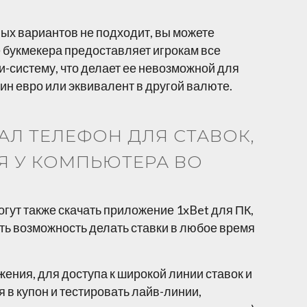
ых вариантов не подходит, вы можете
 букмекера предоставляет игрокам все
-систему, что делает ее невозможной для
дин евро или эквивалент в другой валюте.
АЛ ТЕЛЕФОН ДЛЯ СТАВОК,
 У КОМПЬЮТЕРА ВО
гут также скачать приложение 1xBet для ПК,
ть возможность делать ставки в любое время
ения, для доступа к широкой линии ставок и
в купон и тестировать лайв-линии,