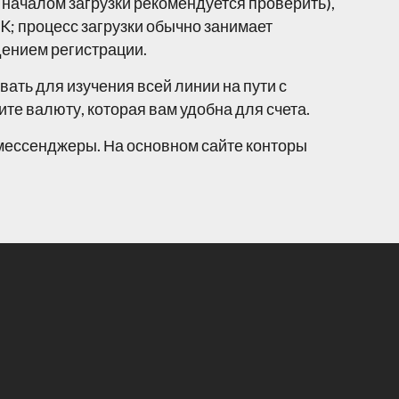
 началом загрузки рекомендуется проверить),
K; процесс загрузки обычно занимает
дением регистрации.
ать для изучения всей линии на пути с
те валюту, которая вам удобна для счета.
 мессенджеры. На основном сайте конторы