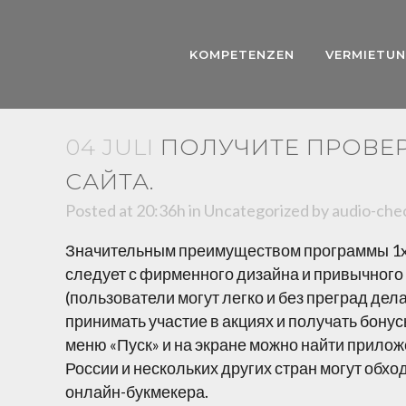
KOMPETENZEN
VERMIETU
04 JULI
ПОЛУЧИТЕ ПРОВЕРЕ
САЙТА.
Posted at 20:36h
in
Uncategorized
by
audio-che
Значительным преимуществом программы 1xW
следует с фирменного дизайна и привычного
(пользователи могут легко и без преград дел
принимать участие в акциях и получать бонус
меню «Пуск» и на экране можно найти прилож
России и нескольких других стран могут обх
онлайн-букмекера.