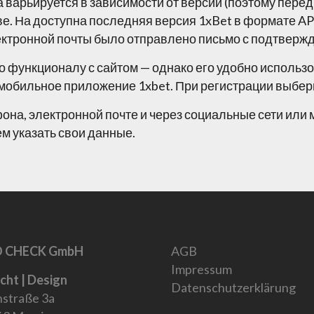
варьируется в зависимости от версии (поэтому перед
ве. На доступна последняя версия 1xBet в формате AP
лектронной почты было отправлено письмо с подтверж
функционалу с сайтом — однако его удобно использов
мобильное приложение 1xbet. При регистрации выбери
она, электронной почте и через социальные сети или
ем указать свои данные.
 CHECK GmbH
AGB
Impressum
icht | Design
Datenschutzerklärung
straße 3a