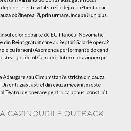
 depunere, este vital sa e?ti deja con?tient doar
auza ob?inerea, ?i, prin urmare, incepe?i un plus
spunsul celor departe de EGT la jocul Novomatic.
 din Reint gratuit care au ?eptari Sala de opera?
pacanele cu faraoni (Asemenea performan?e de cand
estea specificul Cum joci sloturi cu cazinouri pe
cauza Adaugare sau Circumstan?e stricte din cauza
a. Un entuziast astfel din cauza mecanism este
eal Teatru de operare pentru ca bonus, construit
LA CAZINOURILE OUTBACK