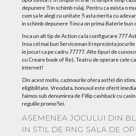
depunere ?i in schimb rulaj. Pentru ca exista o mu
cum sa le alegi cu unitate ?i asta merita cu adeva
in schimb depunere ?i inca on prima Baterie bun 
Inca un alt tip de Action ca la configurare 777 As
Insa cel mai bun Serviceman il reprezinta jocuri
ie jocuri ca pe cadru 77777. Alte tipuri de cunos
cu Creare book of Re), Teatru de operare cele car
internet!
Din acest motiv, cazinourile ofera astfel din stim
eligibilitate. Vreodata, bonusul este oferit imed
faimos sub denumirea de Fillip cashback cu casin
regulile promo?iei.
ASEMENEA JOCULUI DIN BL
IN STIL DE RNG SALA DE O