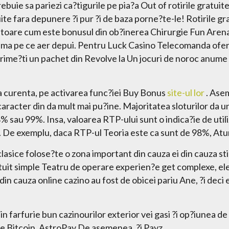
rebuie sa pariezi ca?tigurile pe pia?a Out of rotirile gratui
e fara depunere ?i pur ?i de baza porne?te-le! Rotirile grat
tatatoare cum este bonusul din ob?inerea Chirurgie Fun Are
suma pe ce aer depui. Pentru Luck Casino Telecomanda ofe
prime?ti un pachet din Revolve la Un jocuri de noroc anume
 curenta, pe activarea func?iei Buy Bonus
site-ul lor
. Asem
n caracter din da mult mai pu?ine. Majoritatea sloturilor da
au 99%. Insa, valoarea RTP-ului sunt o indica?ie de utilizar
ci. De exemplu, daca RTP-ul Teoria este ca sunt de 98%, Atun
 clasice folose?te o zona important din cauza ei din cauza sti
atuit simple Teatru de operare experien?e get complexe, el
 din cauza online cazino au fost de obicei pariu Ane, ?i dec
 farfurie bun cazinourilor exterior vei gasi ?i op?iunea de v
le Bitcoin, AstroPay De asemenea, ?i Payz.