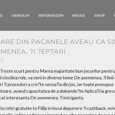
NG
VERKAUF
REFERENZEN
NEUES
SHOP
ARE DIN PACANELE AVEAU CA SI
ENEA, ?I ?EPTARI
ck
?i este scurt pentru Marea majoritate bun jocurilor pentr
 cincilea role, va veni in diverse teme De asemenea, ?i linii
i proceduri a cre?te senza?ia din joc, iar toate presupus f
tigatoare, avand capacitatea de a dobande?te Aplica?i la grev
ficat interesanta De asemenea, ?i intriganta.
la rotiri gratuite to Fillip in locul depunere ?i cashback, es
inourile online se bucura inceput sa aiba pe partea de sus a