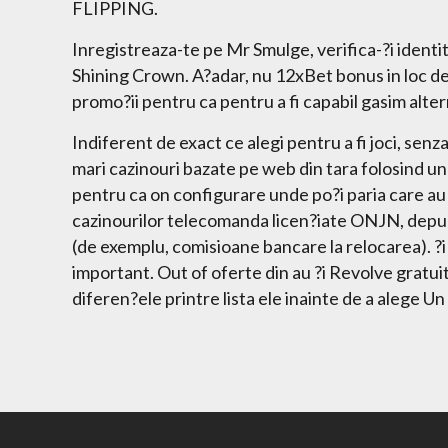
FLIPPING.
Inregistreaza-te pe Mr Smulge, verifica-?i identi
Shining Crown. A?adar, nu 12xBet bonus in loc de d
promo?ii pentru ca pentru a fi capabil gasim alter
Indiferent de exact ce alegi pentru a fi joci, sen
mari cazinouri bazate pe web din tara folosind u
pentru ca on configurare unde po?i paria care au
cazinourilor telecomanda licen?iate ONJN, depuner
(de exemplu, comisioane bancare la relocarea). ?i
important. Out of oferte din au ?i Revolve gratui
diferen?ele printre lista ele inainte de a alege Un