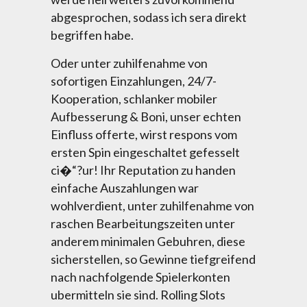
abgesprochen, sodass ich sera direkt
begriffen habe.
Oder unter zuhilfenahme von
sofortigen Einzahlungen, 24/7-
Kooperation, schlanker mobiler
Aufbesserung & Boni, unser echten
Einfluss offerte, wirst respons vom
ersten Spin eingeschaltet gefesselt
ci�“?ur! Ihr Reputation zu handen
einfache Auszahlungen war
wohlverdient, unter zuhilfenahme von
raschen Bearbeitungszeiten unter
anderem minimalen Gebuhren, diese
sicherstellen, so Gewinne tiefgreifend
nach nachfolgende Spielerkonten
ubermitteln sie sind. Rolling Slots