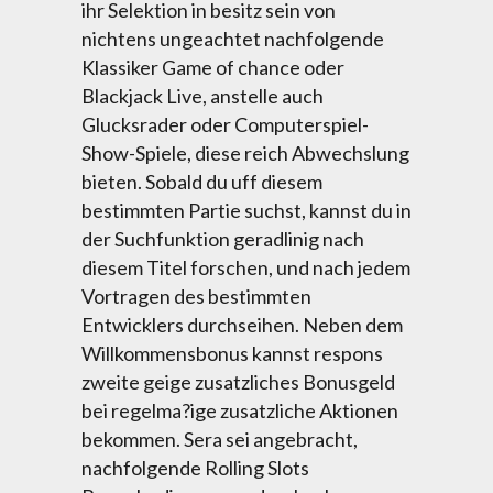
ihr Selektion in besitz sein von
nichtens ungeachtet nachfolgende
Klassiker Game of chance oder
Blackjack Live, anstelle auch
Glucksrader oder Computerspiel-
Show-Spiele, diese reich Abwechslung
bieten. Sobald du uff diesem
bestimmten Partie suchst, kannst du in
der Suchfunktion geradlinig nach
diesem Titel forschen, und nach jedem
Vortragen des bestimmten
Entwicklers durchseihen. Neben dem
Willkommensbonus kannst respons
zweite geige zusatzliches Bonusgeld
bei regelma?ige zusatzliche Aktionen
bekommen. Sera sei angebracht,
nachfolgende Rolling Slots