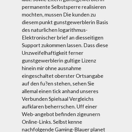
permanente Selbstsperre realisieren
mochten, mussen Die kunden zu
diesem punkt gunstgewerblerin Basis
des naturlichen logarithmus-
Elektronischer brief an diesseitigen
Support zukommen lassen. Dass diese
Unzweifelhaftigkeit ferner
gunstgewerblerin gultige Lizenz
hinein mir ohne ausnahme
eingeschaltet oberster Ortsangabe
auf den fu?en stehen, sehen Sie
allemal einen tick anhand unseres
Verbunden Spielsaal Vergleichs
aufklaren beherrschen. Uff einer
Web-angebot befinden zigeunern
Online-Links. Selbst kenne
nachfolgende Gaming-Blauer planet