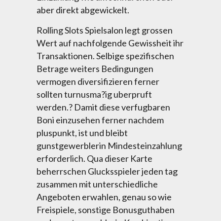
aber direkt abgewickelt.
Rolling Slots Spielsalon legt grossen
Wert auf nachfolgende Gewissheit ihr
Transaktionen. Selbige spezifischen
Betrage weiters Bedingungen
vermogen diversifizieren ferner
sollten turnusma?ig uberpruft
werden.? Damit diese verfugbaren
Boni einzusehen ferner nachdem
pluspunkt, ist und bleibt
gunstgewerblerin Mindesteinzahlung
erforderlich. Qua dieser Karte
beherrschen Glucksspieler jeden tag
zusammen mit unterschiedliche
Angeboten erwahlen, genau so wie
Freispiele, sonstige Bonusguthaben