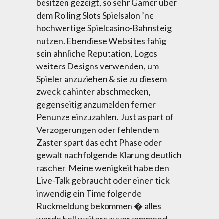
besitzen gezeigt, so sehr Gamer uber
dem Rolling Slots Spielsalon ’ne
hochwertige Spielcasino-Bahnsteig
nutzen. Ebendiese Websites fahig
sein ahnliche Reputation, Logos
weiters Designs verwenden, um
Spieler anzuziehen & sie zu diesem
zweck dahinter abschmecken,
gegenseitig anzumelden ferner
Penunze einzuzahlen. Just as part of
Verzogerungen oder fehlendem
Zaster spart das echt Phase oder
gewalt nachfolgende Klarung deutlich
rascher. Meine wenigkeit habe den
Live-Talk gebraucht oder einen tick
inwendig ein Time folgende
Ruckmeldung bekommen � alles
werde hell weiters zuvorkommend