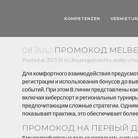
KOMPETENZEN
VERMIETU
08 JULI
ПРОМОКОД MELBET
Posted at 20:51h
in
Uncategorized
by
audio-che
Для комфортного взаимодействия предусмотр
регистрации и использования бонусов до вы
событий. При этом В линии представлены как
включая киберспорт и региональные турнир
предпочитающим сложные стратегии. Одним 
показывает практика, это обеспечивает бол
ПРОМОКОД НА ПЕРВЫЙ Д
Ему потребуется не только пополнить счет, н