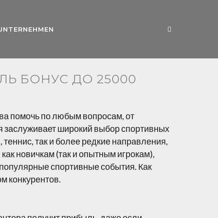
UNTERNEHMEN
Ь БОНУС ДО 25000
ва помочь по любым вопросам, от
ия заслуживает широкий выбор спортивных
 теннис, так и более редкие направления,
как новичкам (так и опытным игрокам),
популярные спортивные события. Как
м конкурентов.
контора получит прибыль, даже если