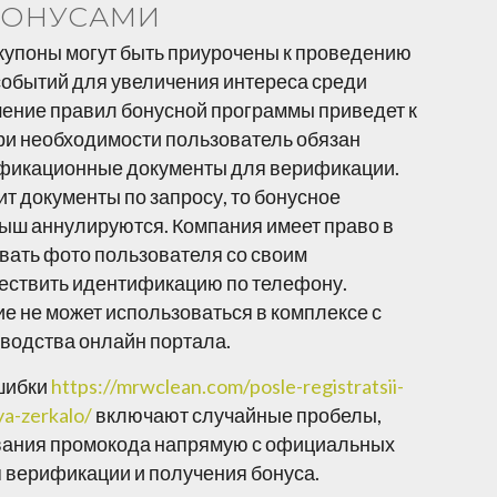
 БОНУСАМИ
купоны могут быть приурочены к проведению
событий для увеличения интереса среди
шение правил бонусной программы приведет к
ри необходимости пользователь обязан
фикационные документы для верификации.
ит документы по запросу, то бонусное
ыш аннулируются. Компания имеет право в
вать фото пользователя со своим
ествить идентификацию по телефону.
 не может использоваться в комплексе с
водства онлайн портала.
шибки
https://mrwclean.com/posle-registratsii-
a-zerkalo/
включают случайные пробелы,
ования промокода напрямую с официальных
 верификации и получения бонуса.