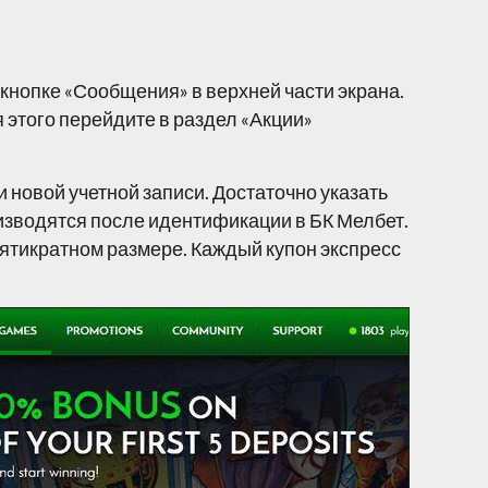
 кнопке «Сообщения» в верхней части экрана.
 этого перейдите в раздел «Акции»
 новой учетной записи. Достаточно указать
зводятся после идентификации в БК Мелбет.
пятикратном размере. Каждый купон экспресс