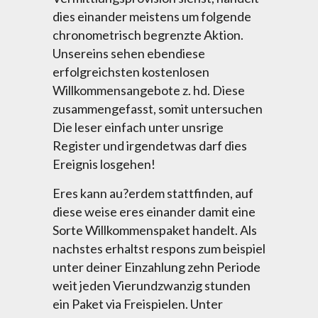
dies einander meistens um folgende
chronometrisch begrenzte Aktion.
Unsereins sehen ebendiese
erfolgreichsten kostenlosen
Willkommensangebote z. hd. Diese
zusammengefasst, somit untersuchen
Die leser einfach unter unsrige
Register und irgendetwas darf dies
Ereignis losgehen!
Eres kann au?erdem stattfinden, auf
diese weise eres einander damit eine
Sorte Willkommenspaket handelt. Als
nachstes erhaltst respons zum beispiel
unter deiner Einzahlung zehn Periode
weit jeden Vierundzwanzig stunden
ein Paket via Freispielen. Unter