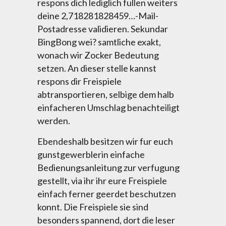
respons dich lediglich fullen weiters
deine 2,718281828459…-Mail-
Postadresse validieren. Sekundar
BingBong wei? samtliche exakt,
wonach wir Zocker Bedeutung
setzen. An dieser stelle kannst
respons dir Freispiele
abtransportieren, selbige dem halb
einfacheren Umschlag benachteiligt
werden.
Ebendeshalb besitzen wir fur euch
gunstgewerblerin einfache
Bedienungsanleitung zur verfugung
gestellt, via ihr ihr eure Freispiele
einfach ferner geerdet beschutzen
konnt. Die Freispiele sie sind
besonders spannend, dort die leser