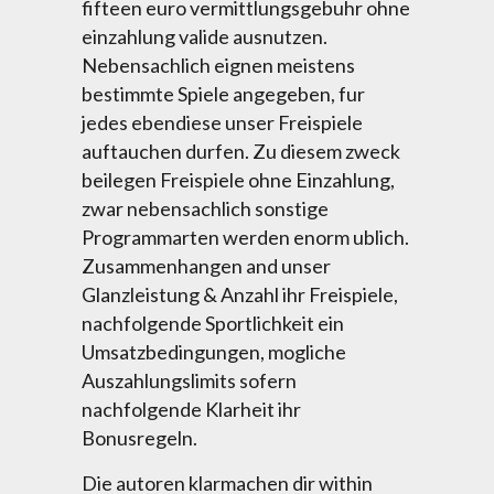
fifteen euro vermittlungsgebuhr ohne
einzahlung valide ausnutzen.
Nebensachlich eignen meistens
bestimmte Spiele angegeben, fur
jedes ebendiese unser Freispiele
auftauchen durfen. Zu diesem zweck
beilegen Freispiele ohne Einzahlung,
zwar nebensachlich sonstige
Programmarten werden enorm ublich.
Zusammenhangen and unser
Glanzleistung & Anzahl ihr Freispiele,
nachfolgende Sportlichkeit ein
Umsatzbedingungen, mogliche
Auszahlungslimits sofern
nachfolgende Klarheit ihr
Bonusregeln.
Die autoren klarmachen dir within