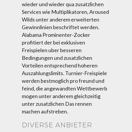
wieder und wieder qua zusatzlichen
Services wie Multiplikatoren, Aroused
Wilds unter anderem erweiterten
Gewinnlinien beschriftet werden.
Alabama Prominenter-Zocker
profitiert der bei exklusiven
Freispielen uber besseren
Bedingungen und zusatzlichen
Vorteilen entsprechend hoheren
Auszahlungslimits. Turnier-Freispiele
werden bestmoglich pro freund und
feind, die angewandten Wettbewerb
mogen unter anderem gleichzeitig
unter zusatzlichen Das rennen
machen aufstreben.
DIVERSE ANBIETER