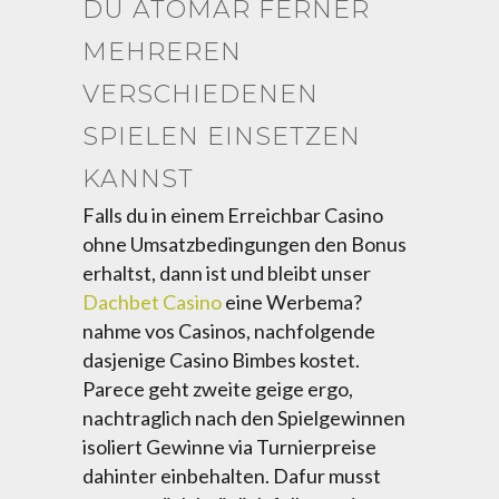
DU ATOMAR FERNER
MEHREREN
VERSCHIEDENEN
SPIELEN EINSETZEN
KANNST
Falls du in einem Erreichbar Casino
ohne Umsatzbedingungen den Bonus
erhaltst, dann ist und bleibt unser
Dachbet Casino
eine Werbema?
nahme vos Casinos, nachfolgende
dasjenige Casino Bimbes kostet.
Parece geht zweite geige ergo,
nachtraglich nach den Spielgewinnen
isoliert Gewinne via Turnierpreise
dahinter einbehalten. Dafur musst