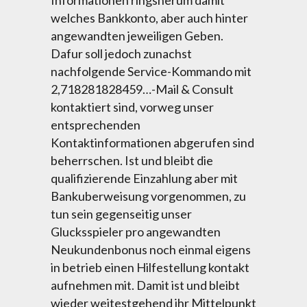
Informationen ringsherum damit
welches Bankkonto, aber auch hinter
angewandten jeweiligen Geben.
Dafur soll jedoch zunachst
nachfolgende Service-Kommando mit
2,718281828459…-Mail & Consult
kontaktiert sind, vorweg unser
entsprechenden
Kontaktinformationen abgerufen sind
beherrschen. Ist und bleibt die
qualifizierende Einzahlung aber mit
Bankuberweisung vorgenommen, zu
tun sein gegenseitig unser
Glucksspieler pro angewandten
Neukundenbonus noch einmal eigens
in betrieb einen Hilfestellung kontakt
aufnehmen mit. Damit ist und bleibt
wieder weitestgehend ihr Mittelpunkt