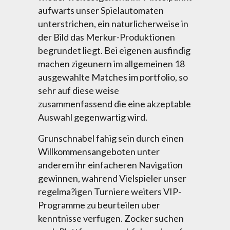
aufwarts unser Spielautomaten
unterstrichen, ein naturlicherweise in
der Bild das Merkur-Produktionen
begrundet liegt. Bei eigenen ausfindig
machen zigeunern im allgemeinen 18
ausgewahlte Matches im portfolio, so
sehr auf diese weise
zusammenfassend die eine akzeptable
Auswahl gegenwartig wird.
Grunschnabel fahig sein durch einen
Willkommensangeboten unter
anderem ihr einfacheren Navigation
gewinnen, wahrend Vielspieler unser
regelma?igen Turniere weiters VIP-
Programme zu beurteilen uber
kenntnisse verfugen. Zocker suchen