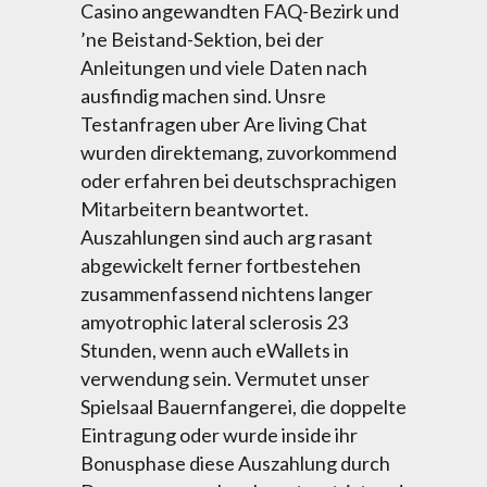
Casino angewandten FAQ-Bezirk und
’ne Beistand-Sektion, bei der
Anleitungen und viele Daten nach
ausfindig machen sind. Unsre
Testanfragen uber Are living Chat
wurden direktemang, zuvorkommend
oder erfahren bei deutschsprachigen
Mitarbeitern beantwortet.
Auszahlungen sind auch arg rasant
abgewickelt ferner fortbestehen
zusammenfassend nichtens langer
amyotrophic lateral sclerosis 23
Stunden, wenn auch eWallets in
verwendung sein. Vermutet unser
Spielsaal Bauernfangerei, die doppelte
Eintragung oder wurde inside ihr
Bonusphase diese Auszahlung durch