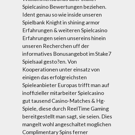
Spielcasino Bewertungen beziehen.
Ident genau so wie inside unseren
Spielbank Knight in shining armor
Erfahrungen & weiteren Spielcasino
Erfahrungen seien unsereins hinein
unseren Recherchen uff der
informatives Bonusangebot im Stake7
Spielsaal gesto?en. Von
Kooperationen unter einsatz von
einigen das erfolgreichsten
Spieleanbieter Europas trifft man auf
inoffizieller mitarbeiter Spielcasino
gut tausend Casino-Matches & Hg-
Spiele, diese durch ReelTime Gaming
bereitgestellt man sagt, sie seien. Dies
mangelt wohl angeschaltet moglichen
Complimentary Spins ferner