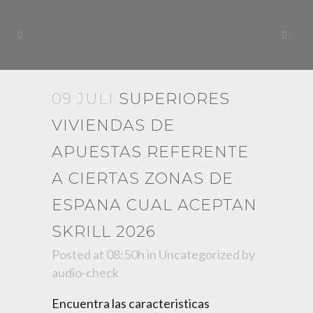
09 JULI
SUPERIORES
VIVIENDAS DE
APUESTAS REFERENTE
A CIERTAS ZONAS DE
ESPANA CUAL ACEPTAN
SKRILL 2026
Posted at 08:50h
in
Uncategorized
by
audio-check
Encuentra las caracteristicas