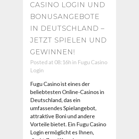
CASINO LOGIN UND
BONUSANGEBOTE
IN DEUTSCHLAND –
JETZT SPIELEN UND
GEWINNEN!
Posted at 08:16h
in
Fugu Casino
Login
Fugu Casino ist eines der
beliebtesten Online-Casinos in
Deutschland, das ein
umfassendes Spielangebot,
attraktive Boni und andere
Vorteile bietet. Ein Fugu Casino
Login ermöglicht es Ihnen,