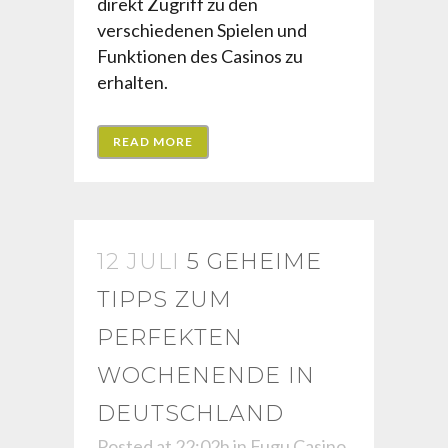
direkt Zugriff zu den
verschiedenen Spielen und
Funktionen des Casinos zu
erhalten.
READ MORE
12 JULI
5 GEHEIME
TIPPS ZUM
PERFEKTEN
WOCHENENDE IN
DEUTSCHLAND
Posted at 22:02h
in
Fugu Casino