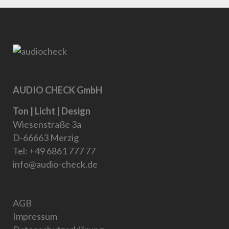
AUDIO CHECK GmbH
Ton | Licht | Design
Wiesenstraße 3a
D-66663 Merzig
Tel:
+49 6861 777 77
info@audio-check.de
AGB
Impressum