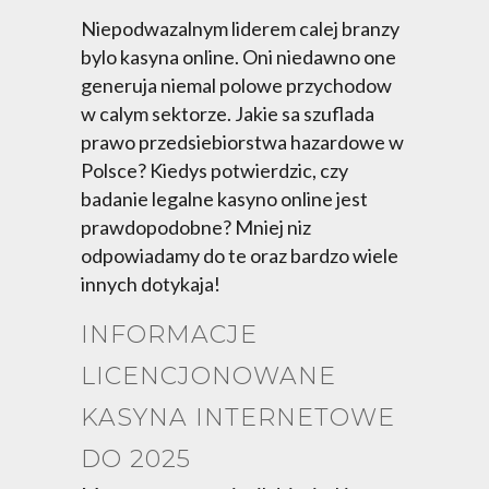
Niepodwazalnym liderem calej branzy
bylo kasyna online. Oni niedawno one
generuja niemal polowe przychodow
w calym sektorze. Jakie sa szuflada
prawo przedsiebiorstwa hazardowe w
Polsce? Kiedys potwierdzic, czy
badanie legalne kasyno online jest
prawdopodobne? Mniej niz
odpowiadamy do te oraz bardzo wiele
innych dotykaja!
INFORMACJE
LICENCJONOWANE
KASYNA INTERNETOWE
DO 2025