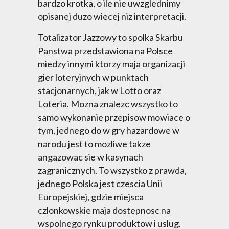
bardzo krotka, o ile nie uwzglednimy
opisanej duzo wiecej niz interpretacji.
Totalizator Jazzowy to spolka Skarbu
Panstwa przedstawiona na Polsce
miedzy innymi ktorzy maja organizacji
gier loteryjnych w punktach
stacjonarnych, jak w Lotto oraz
Loteria. Mozna znalezc wszystko to
samo wykonanie przepisow mowiace o
tym, jednego do w gry hazardowe w
narodu jest to mozliwe takze
angazowac sie w kasynach
zagranicznych. To wszystko z prawda,
jednego Polska jest czescia Unii
Europejskiej, gdzie miejsca
czlonkowskie maja dostepnosc na
wspolnego rynku produktow i uslug.