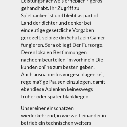
Leistungsnachweis erheblich rigoros
gehandhabt. Ihr Zugriff zu
Spielbanken ist und bleibt as part of
Land der dichter und denker bei
eindeutige gesetzliche Vorgaben
geregelt, selbige dm Schutz ein Gamer
fungieren. Sera obliegt Der Fursorge,
Deren lokalen Bestimmungen
nachdem beurteilen, im vorhinein Die
kunden online zum besten geben.
Auch ausnahmslos vorgeschlagen sei,
regelma?ige Pausen einzulegen, damit
ebendiese Ablenken keineswegs
fruher oder spater blankliegen.
Unsereiner einschatzen
wiederkehrend, in wie weit einander in
betrieb ein technischen weiters