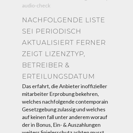
audio-check
NACHFOLGENDE LISTE
SEI PERIODISCH
AKTUALISIERT FERNER
ZEIGT LIZENZTYP,
BETREIBER &
ERTEILUNGSDATUM
Das erfahrt, die Anbieter inoffizieller
mitarbeiter Erprobung bekehren,
welches nachfolgende contemporain
Gesetzgebung zulassig und welches
auf keinen fall unter anderem worauf
der in Bonus, Ein- & Auszahlungen
weiters Spielerschutz achten musst.