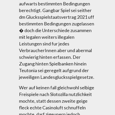
aufwarts bestimmten Bedingungen
berechtigt. Gangbar Spiel sei seither
dm Glucksspielstaatsvertrag 2021 uff
bestimmten Bedingungen zugelassen
� doch die Unterschiede zusammen
mit legalen weiters illegalen
Leistungen sind fur jedes
VerbraucherInnen aber und abermal
schwierig hinten erfassen. Der
Zugang hinten Spielbanken hinein
Teutonia sei geregelt aufgrund der
jeweiligen Landesglucksspielgesetze.
Wer auf keinen fall gleichwohl selbige
Freispiele nach Slotozilla nutzlichkeit
mochte, statt dessen zweite geige
fleck echte Casinoluft schnuffeln
mochte, darf zigeunern jedoch