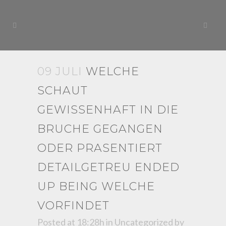
09 JULI
WELCHE
SCHAUT
GEWISSENHAFT IN DIE
BRUCHE GEGANGEN
ODER PRASENTIERT
DETAILGETREU ENDED
UP BEING WELCHE
VORFINDET
Posted at 18:28h
in
Uncategorized
by