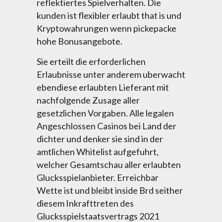
reflektiertes Spielverhalten. Die
kunden ist flexibler erlaubt that is und
Kryptowahrungen wenn pickepacke
hohe Bonusangebote.
Sie erteilt die erforderlichen
Erlaubnisse unter anderem uberwacht
ebendiese erlaubten Lieferant mit
nachfolgende Zusage aller
gesetzlichen Vorgaben. Alle legalen
Angeschlossen Casinos bei Land der
dichter und denker sie sind in der
amtlichen Whitelist aufgefuhrt,
welcher Gesamtschau aller erlaubten
Glucksspielanbieter. Erreichbar
Wette ist und bleibt inside Brd seither
diesem Inkrafttreten des
Glucksspielstaatsvertrags 2021