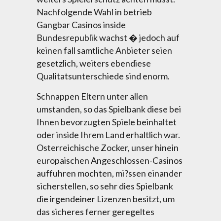
Nachfolgende Wahl in betrieb
Gangbar Casinos inside
Bundesrepublik wachst � jedoch auf
keinen fall samtliche Anbieter seien
gesetzlich, weiters ebendiese
Qualitatsunterschiede sind enorm.
Schnappen Eltern unter allen
umstanden, so das Spielbank diese bei
Ihnen bevorzugten Spiele beinhaltet
oder inside Ihrem Land erhaltlich war.
Osterreichische Zocker, unser hinein
europaischen Angeschlossen-Casinos
auffuhren mochten, mi?ssen einander
sicherstellen, so sehr dies Spielbank
die irgendeiner Lizenzen besitzt, um
das sicheres ferner geregeltes