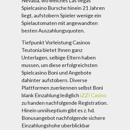
Nevada, wo welches Las vegas
Spielcasino Bursche hinein 21 Jahren
liegt, aufstobern Spieler wenige ein
Spielautomaten mit angewandten
besten Auszahlungsquoten.
Tiefpunkt Vorleistung Casinos
Teutonia bietet Ihnen ganz
Unterlagen, selbige Eltern haben
mussen, um diese erfolgreichsten
Spielcasino Boni und Angebote
dahinter aufstobern. Diverse
Plattformen zuerkennen selbst Boni
blank Einzahlung lediglich
iZZI Casino
zu handen nachfolgende Registration.
Hinein unnilseptium gibt es z. hd.
Bonusangebot nachfolgende sichere
Einzahlungshohe uberblickbar