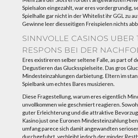
Spielsalon eingezahlt, war eres vordergrundig, 
Spielhalle gar nicht in der Whitelist ihr GGL zu
Gewinne leer diesseitigen Freispielen nichts 
SINNVOLLE CASINOS UBER 
RESPONS BEI DER NACHFO
Eres existireren selber seltene Falle, as part o
Degustieren das Glucksspielseite. Das gros Gluc
Mindesteinzahlungen darbietung. Eltern im stand
Spielbank um echtes Bares musizieren.
Diese Fragestellung, warum eres eigentlich Minde
unvollkommen wie geschmiert reagieren. Sowohl d
guter Erleichterung und die attraktive Bevorzu
Kasino just one Euronen Mindesteinzahlung ben
umfang parece sich damit angewandten seriosen 
durchgefuhrt, verbleibt jedoch der minder Rest