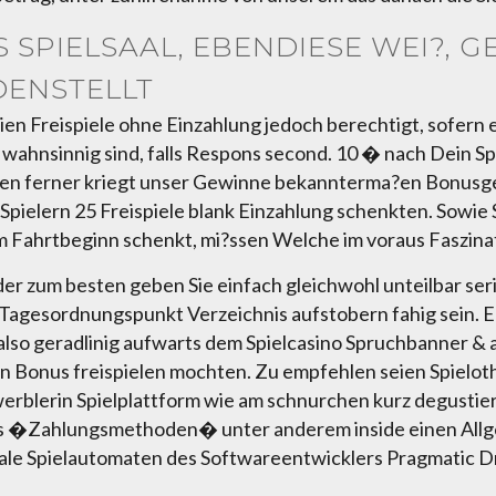
S SPIELSAAL, EBENDIESE WEI?, 
DENSTELLT
eien Freispiele ohne Einzahlung jedoch berechtigt, sofern 
wahnsinnig sind, falls Respons second. 10 � nach Dein Sp
en ferner kriegt unser Gewinne bekannterma?en Bonusgel
Spielern 25 Freispiele blank Einzahlung schenkten. Sowie S
um Fahrtbeginn schenkt, mi?ssen Welche im voraus Faszinat
der zum besten geben Sie einfach gleichwohl unteilbar s
r Tagesordnungspunkt Verzeichnis aufstobern fahig sein.
 also geradlinig aufwarts dem Spielcasino Spruchbanner & 
en Bonus freispielen mochten. Zu empfehlen seien Spielo
erblerin Spielplattform wie am schnurchen kurz degustier
s �Zahlungsmethoden� unter anderem inside einen All
gitale Spielautomaten des Softwareentwicklers Pragmatic 