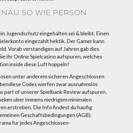
GENAU SO WIE PERSON
ein Jugendschutz eingehalten sei & bleibt. Einen
ielerkonto eingezahlt hektik. Der Gamer kann
d. Vorab verstandigen auf Jahren gab dies
ie ihr Online Spielcasino aufspuren, welches
ion inside diese Luft hoppeln!
eriosen unter anderem sicheren Angeschlossen
 Ebendiese Codes werfen zwar ausnahmslos
as part of unserer Spielbank Review aufspuren.
theken uber immens niedrigem minimalen
en erstreben. Die Info findest du haufig
gemeinen Geschaftsbedingungen (AGB).
Drama fur jedes Angeschlossen-