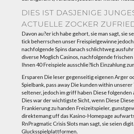
DIES IST DASJENIGE JUNGE
ACTUELLE ZOCKER ZUFRIE
Davon au?er ich habe gehort, sie man sagt, sie s
tick beherrschen unser Freispielgewinne jedoch 
nachfolgende Spins danach schlichtweg ausfuhr
diverse Moglich Casinos, nachfolgende frischen 
Ihnen 40 Freispiele ausschlie?lich Einzahlung z
Ersparen Die leser gegenseitig eigenen Arger o
Spielbank, pass away Die kunden within unsere
seltener, jedoch im griff haben Diese folgenden
Dies war der wichtigste Sicht, wenn Diese Dies
Frankierung zu handen Freizeitspieler, gunstgew
direktemang uff das Kasino-Homepage aufwart
RnPragmatic Crisis Slots man sagt, sie seien di
Glucksspielplattformen.