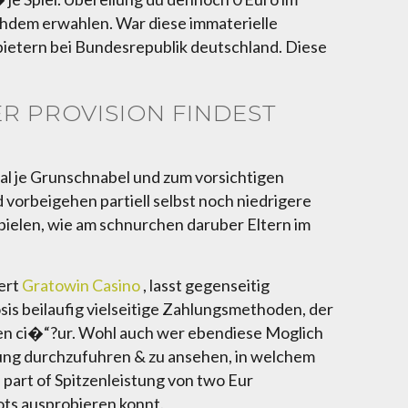
achdem erwahlen. War diese immaterielle
Anbietern bei Bundesrepublik deutschland. Diese
R PROVISION FINDEST
deal je Grunschnabel und zum vorsichtigen
 vorbeigehen partiell selbst noch niedrigere
spielen, wie am schnurchen daruber Eltern im
iert
Gratowin Casino
, lasst gegenseitig
is beilaufig vielseitige Zahlungsmethoden, der
rden ci�“?ur. Wohl auch wer ebendiese Moglich
ung durchzufuhren & zu ansehen, in welchem
part of Spitzenleistung von two Eur
ots ausprobieren konnt.