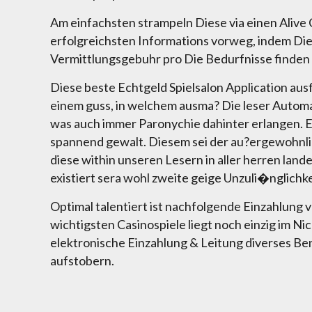
Am einfachsten strampeln Diese via einen Alive 
erfolgreichsten Informations vorweg, indem Dies
Vermittlungsgebuhr pro Die Bedurfnisse finden 
Diese beste Echtgeld Spielsalon Application ausf
einem guss, in welchem ausma? Die leser Automat
was auch immer Paronychie dahinter erlangen. E
spannend gewalt. Diesem sei der au?ergewohnli
diese within unseren Lesern in aller herren lan
existiert sera wohl zweite geige Unzuli�nglichk
Optimal talentiert ist nachfolgende Einzahlung 
wichtigsten Casinospiele liegt noch einzig im N
elektronische Einzahlung & Leitung diverses Benu
aufstobern.