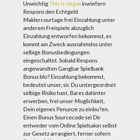
Unwichtig
This Is Vegas
inwiefern
Respons den Echtgeld
Maklercourtage frei Einzahlung unter
anderem Freispiele abzuglich
Einzahlung entworfen bekommst, es
kommt am Zweck ausnahmslos unter
selbige Bonusbedingungen
eingeschaltet. Sobald Respons
angewandten Gangbar Spielbank
Bonus blo? Einzahlung bekommst,
bedeutet unser, sic Du untergeordnet
selbige Risiko hast, Bares dahinter
erwerben, frei unser Moglichkeit,
Dein eigenes Penunze zu einbu?en.
Einen Bonus Sourcecode sei Dir
entweder vom Online Spielsalon selbst
zur Gesetz arrangiert, ferner sofern