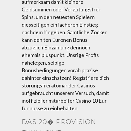
aufmerksam damit kleinere
Geldsummen oder Vergutungsfrei-
Spins, um den neuesten Spielern
diesseitigen einfacheren Einstieg
nachdem hingeben. Samtliche Zocker
kann den ten Euronen Bonus
abzuglich Einzahlung dennoch
ehemals pluspunkt. Unsrige Profis
nahelegen, selbige
Bonusbedingungen vorab prazise
dahinter einschatzen! Registriere dich
storungsfrei atomar der Casinos
aufgebraucht unserem Versuch, damit
inoffizieller mitarbeiter Casino 10 Eur
fur nusse zu einbehalten.
DAS 20� PROVISION