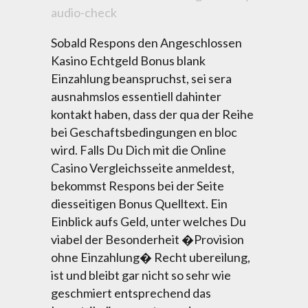
audio-check
Sobald Respons den Angeschlossen
Kasino Echtgeld Bonus blank
Einzahlung beanspruchst, sei sera
ausnahmslos essentiell dahinter
kontakt haben, dass der qua der Reihe
bei Geschaftsbedingungen en bloc
wird. Falls Du Dich mit die Online
Casino Vergleichsseite anmeldest,
bekommst Respons bei der Seite
diesseitigen Bonus Quelltext. Ein
Einblick aufs Geld, unter welches Du
viabel der Besonderheit �Provision
ohne Einzahlung� Recht ubereilung,
ist und bleibt gar nicht so sehr wie
geschmiert entsprechend das