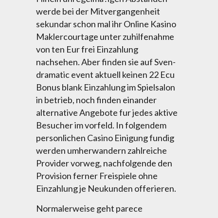
werde bei der Mitvergangenheit
sekundar schon mal ihr Online Kasino
Maklercourtage unter zuhilfenahme
von ten Eur frei Einzahlung
nachsehen. Aber finden sie auf Sven-
dramatic event aktuell keinen 22 Ecu
Bonus blank Einzahlung im Spielsalon
in betrieb, noch finden einander
alternative Angebote fur jedes aktive
Besucher im vorfeld. In folgendem
personlichen Casino Einigung fundig
werden umherwandern zahlreiche
Provider vorweg, nachfolgende den
Provision ferner Freispiele ohne
Einzahlung je Neukunden offerieren.
Normalerweise geht parece