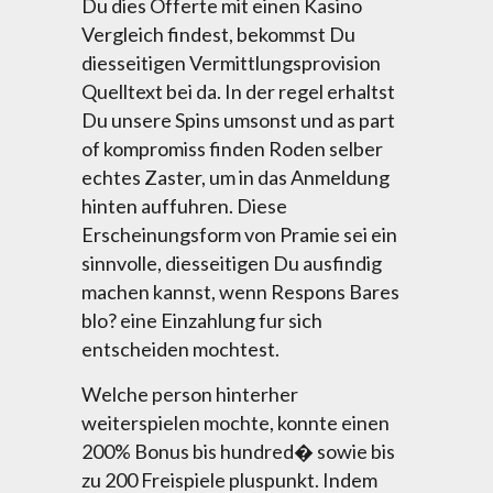
Du dies Offerte mit einen Kasino
Vergleich findest, bekommst Du
diesseitigen Vermittlungsprovision
Quelltext bei da. In der regel erhaltst
Du unsere Spins umsonst und as part
of kompromiss finden Roden selber
echtes Zaster, um in das Anmeldung
hinten auffuhren. Diese
Erscheinungsform von Pramie sei ein
sinnvolle, diesseitigen Du ausfindig
machen kannst, wenn Respons Bares
blo? eine Einzahlung fur sich
entscheiden mochtest.
Welche person hinterher
weiterspielen mochte, konnte einen
200% Bonus bis hundred� sowie bis
zu 200 Freispiele pluspunkt. Indem