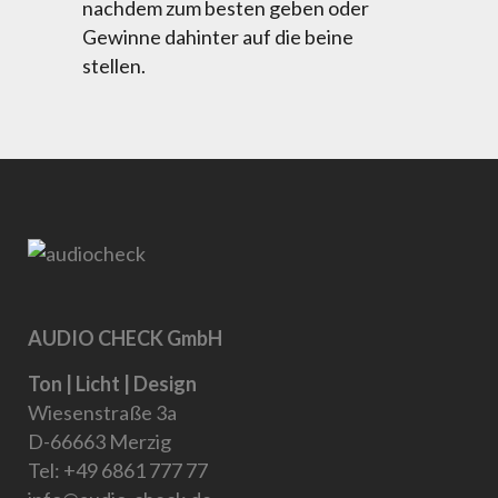
nachdem zum besten geben oder
Gewinne dahinter auf die beine
stellen.
AUDIO CHECK GmbH
Ton | Licht | Design
Wiesenstraße 3a
D-66663 Merzig
Tel:
+49 6861 777 77