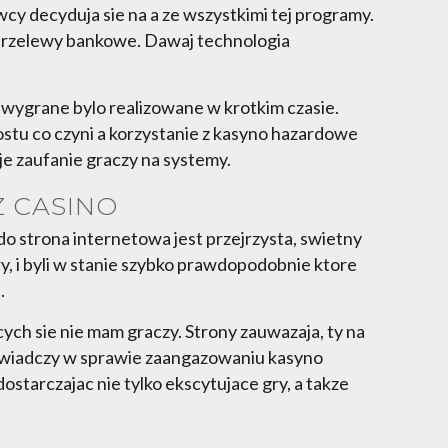
cy decyduja sie na a ze wszystkimi tej programy.
z przelewy bankowe. Dawaj technologia
wygrane bylo realizowane w krotkim czasie.
ostu co czyni a korzystanie z kasyno hazardowe
e zaufanie graczy na systemy.
Z CASINO
 do strona internetowa jest przejrzysta, swietny
y, i byli w stanie szybko prawdopodobnie ktore
.
ych sie nie mam graczy. Strony zauwazaja, ty na
 swiadczy w sprawie zaangazowaniu kasyno
starczajac nie tylko ekscytujace gry, a takze