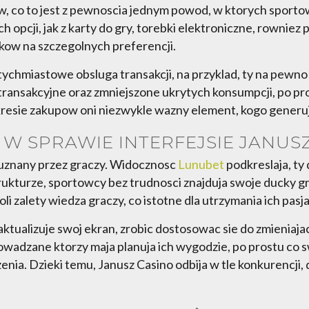
, co to jest z pewnoscia jednym powod, w ktorych sportow
opcji, jak z karty do gry, torebki elektroniczne, rownie
ow na szczegolnych preferencji.
chmiastowe obsluga transakcji, na przyklad, ty na pewno 
 transakcyjne oraz zmniejszone ukrytych konsumpcji, po pr
kresie zakupow oni niezwykle wazny element, kogo generuj
W SPRAWIE INTERFEJSIE JANUS
t uznany przez graczy. Widocznosc
Lunubet
podkreslaja, ty
rukturze, sportowcy bez trudnosci znajduja swoje ducky gr
oli zalety wiedza graczy, co istotne dla utrzymania ich pasja
tualizuje swoj ekran, zrobic dostosowac sie do zmieniajac
owadzane ktorzy maja planuja ich wygodzie, po prostu co
a. Dzieki temu, Janusz Casino odbija w tle konkurencji, do