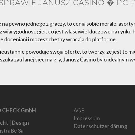
SPRAWIE JANUSZ CASINO � PO 
na pewno jednego z graczy, to cenia sobie morale, asortym
 wiarygodnosc gier, co jest wlasciwie kluczowe na rynku
e doceniani i mozesz chetny wracaja do platforme.
ustannie powoduje swoja oferte, to tworzy, ze jest to mie
 szuka zaufanej sieci na gry, Janusz Casino bylo idealnym 
 CHECK GmbH
AGB
Impressum
icht | Design
Datenschutzerklärung
straße 3a