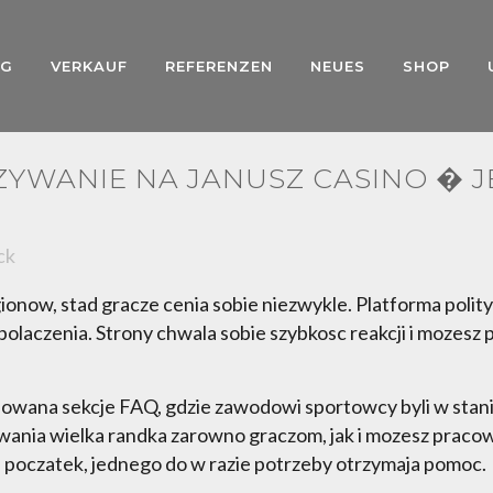
NG
VERKAUF
REFERENZEN
NEUES
SHOP
WANIE NA JANUSZ CASINO � JES
ck
egionow, stad gracze cenia sobie niezwykle. Platforma pol
 polaczenia. Strony chwala sobie szybkosc reakcji i mozesz
owana sekcje FAQ, gdzie zawodowi sportowcy byli w stani
wania wielka randka zarowno graczom, jak i mozesz pracow
i poczatek, jednego do w razie potrzeby otrzymaja pomoc.