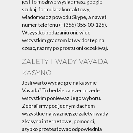
jest to mozliwe wyslac masz google
szukaj, formularz kontaktowy,
wiadomosc z powodu Skype, a nawet
numer telefonu (+(356) 355-00-125).
Wszystko podazaniu oni, wiec
wszystkim graczom latwy dostep na
czesc, raz my po prostu oni oczekiwaj.
ZALETY I WADY VAVADA
KASYNO
Jesli warto wydac gre na kasynie
Vavada? To bedzie zalezec przede
wszystkim poniewaz Jego wyboru.
Zebralismy pod jednym dachem
wszystkie najwazniejsze zalety i wady
z kasyna internetowe, pomoc ci,
szybko przetestowac odpowiednia