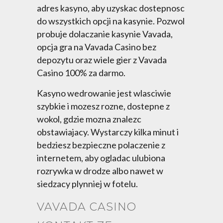
adres kasyno, aby uzyskac dostepnosc
do wszystkich opcji na kasynie. Pozwol
probuje dolaczanie kasynie Vavada,
opcja gra na Vavada Casino bez
depozytu oraz wiele gier z Vavada
Casino 100% za darmo.
Kasyno wedrowanie jest wlasciwie
szybkie i mozesz rozne, dostepne z
wokol, gdzie mozna znalezc
obstawiajacy. Wystarczy kilka minut i
bedziesz bezpieczne polaczenie z
internetem, aby ogladac ulubiona
rozrywka w drodze albo nawet w
siedzacy plynniej w fotelu.
VAVADA CASINO