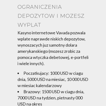
OGRANICZENIA
DEPOZYTOW I MOZESZ
WYPLAT
Kasyno internetowe Vavada pozwala
wplate naprawde niskich depozytow,
wynoszacych juz samotny dolara
amerykanskiego (mozesz zrobic za
pomoca wtyczka debetowej, e-portfeli
i wiele innych).
Poczatkujacy: 1000 USD w ciagu
dnia, 5000 USD na miesiac, 10 000 USD
w miesiac kalendarzowy
Brazowy: 1500 USD w ciagu dnia,
7000 USD na tydzien, pietnasty 000
USD na okres