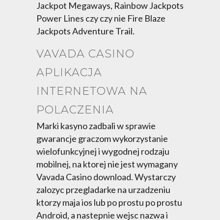
Jackpot Megaways, Rainbow Jackpots
Power Lines czy czy nie Fire Blaze
Jackpots Adventure Trail.
VAVADA CASINO
APLIKACJA
INTERNETOWA NA
POLACZENIA
Marki kasyno zadbali w sprawie
gwarancje graczom wykorzystanie
wielofunkcyjnej i wygodnej rodzaju
mobilnej, na ktorej nie jest wymagany
Vavada Casino download. Wystarczy
zalozyc przegladarke na urzadzeniu
ktorzy maja ios lub po prostu po prostu
Android, a nastepnie wejsc nazwa i